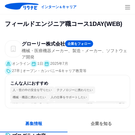
インターン
キャリア
＆
フィールドエンジニア職コース1DAY(WEB)
グローリー株式会社
企業をフォロー
機械・医療機器メーカー、製造・メーカー、ソフトウェ
ア開発
オンライン
1日
2025年7月
27卒 | オープン・カンパニー&キャリア教育等
こんな人におすすめ
人・世の中の安全を守りたい
テクノロジーに携わりたい
機械・機器に携わりたい
人の仕事をサポートしたい
情熱を持って仕事に取り組む
コミュニケーションが活発
チームワークを重視
人とたくさん会話する
募集情報
企業を知る