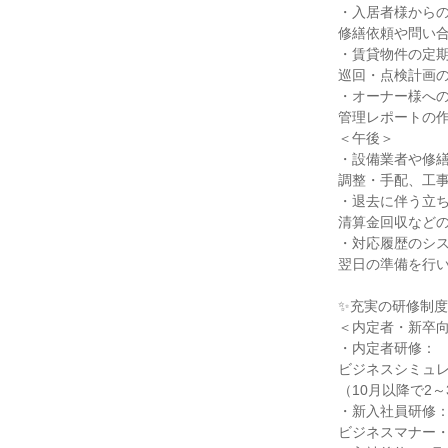
・入居者様から
修繕依頼や問い
・賃貸物件の定
巡回・点検計画
・オーナー様へ
管理レポートの
＜午後＞
・設備業者や修
調整・手配、工
・退去に伴う立
清算金回収など
・対応履歴のシ
翌日の準備を行
✨充実の研修制度
＜内定者・新卒
・内定者研修：
ビジネスシミュ
（10月以降で2
・新入社員研修
ビジネスマナー