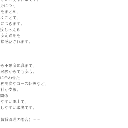
が身につく
見をまとめ、
導くことで、
身につきます。
直接もらえる
、安定運用を
直接感謝されます。
実：
から不動産知識まで、
未経験からでも安心。
ジに合わせた
勤務制度やコース転換など、
会社が支援。
間関係：
りやすい風土で、
談しやすい環境です。
（賃貸管理の場合）＝＝