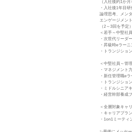
（入社後約1か月
・入社後1年目研
論理思考、メン
エンゲージメン
（2～3回を予定
＜若手～中堅社
・次世代リーダ
・昇級時eラーニ
・トランジショ
＜中堅社員～管
・マネジメント
・新任管理職eラ
・トランジショ
・ミドルシニア
・経営幹部養成
＜全層対象キャ
・キャリアプラ
・1on1ミーティ
✨最後にメッセー