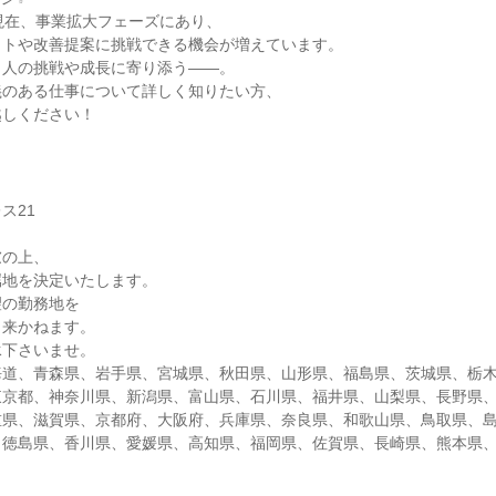
現在、事業拡大フェーズにあり、
クトや改善提案に挑戦できる機会が増えています。
、人の挑戦や成長に寄り添う――。
義のある仕事について詳しく知りたい方、
越しください！
ス21
慮の上、
属地を決定いたします。
望の勤務地を
出来かねます。
承下さいませ。
海道、青森県、岩手県、宮城県、秋田県、山形県、福島県、茨城県、栃
東京都、神奈川県、新潟県、富山県、石川県、福井県、山梨県、長野県
重県、滋賀県、京都府、大阪府、兵庫県、奈良県、和歌山県、鳥取県、
、徳島県、香川県、愛媛県、高知県、福岡県、佐賀県、長崎県、熊本県