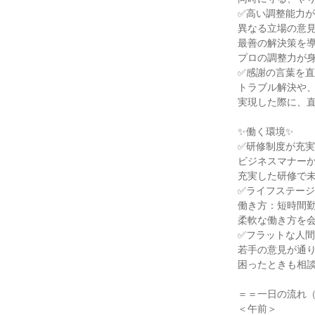
✅高い調整能力
異なる立場の意
最善の解決策を
プロの調整力が
✅感謝の言葉を
トラブル解決や
実現した際に、
✨働く環境✨
✅研修制度が充
ビジネスマナー
充実した研修で
✅ライフステー
働き方：短時間
柔軟な働き方を
✅フラットな人
若手の意見が通
困ったときも相
＝＝一日の流れ
＜午前＞