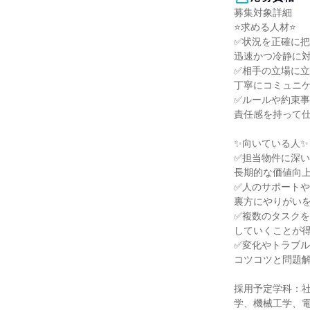
募集対象詳細
⭐求める人材⭐
✅状況を正確に
迅速かつ冷静に
✅相手の立場に
丁寧にコミュニ
✅ルールや約束
責任感を持って
✨向いている人✨
✅担当物件に深
長期的な価値向
✅人のサポート
裏方にやりがい
✅複数のタスク
していくことが
✅変化やトラブ
コツコツと問題
採用予定学科：
学、機械工学、