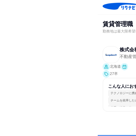
賃貸管理職
勤務地は最大限希望考
株式会
不動産
北海道
27卒
こんな人にお
テクノロジーに携
チームを統率した
若手が裁量を持て