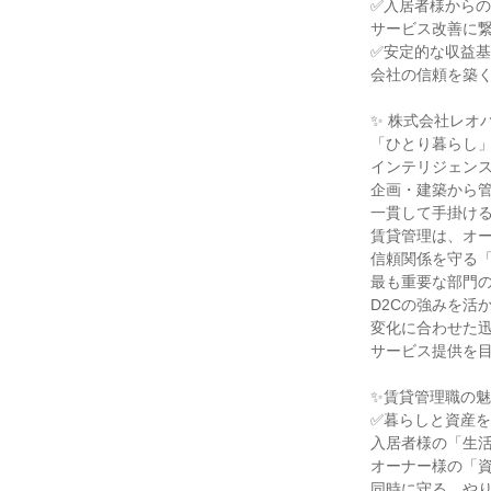
✅入居者様から
サービス改善に
✅安定的な収益
会社の信頼を築
✨ 株式会社レオパ
「ひとり暮らし
インテリジェン
企画・建築から
一貫して手掛け
賃貸管理は、オ
信頼関係を守る
最も重要な部門
D2Cの強みを活
変化に合わせた
サービス提供を
✨賃貸管理職の魅
✅暮らしと資産
入居者様の「生
オーナー様の「
同時に守る、や