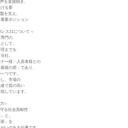
の声を直接聞き、
繋げる要
基盤を支え、
く重要ポジション
レス21について ✨
」専門の
スとして、
管理までを
る当社。
ーナー様・入居者様との
「最後の砦」であり、
の一つです。
かし、市場の
迅速で質の高い
目指しています。
力✨
を守る社会貢献性
活」と、
資産」を
りがいのある仕事です。