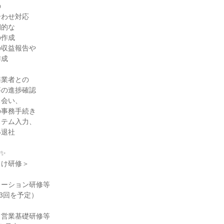
の
合わせ対応
期的な
の作成
の収益報告や
作成
繕業者との
事の進捗確認
ち会い、
の事務手続き
ステム入力、
い退社
✨
向け研修＞
レーション研修等
～3回を予定）
：
・営業基礎研修等