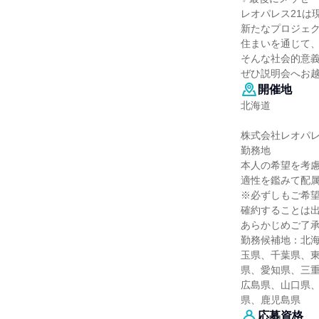
レオパレス21は
新たなプロジェ
住まいを通じて
そんな社会的意
ぜひ説明会へお
開催地
北海道
株式会社レオパレ
勤務地
本人の希望を考
適性を鑑みて配
※必ずしもご希
確約することは
あらかじめご了
勤務候補地：北
玉県、千葉県、
県、愛知県、三
広島県、山口県
県、鹿児島県
応募資格