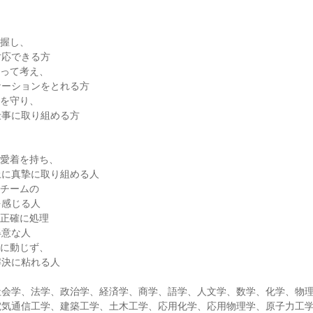
把握し、
対応できる方
立って考え、
ケーションをとれる方
事を守り、
仕事に取り組める方
い愛着を持ち、
上に真摯に取り組める人
やチームの
を感じる人
を正確に処理
得意な人
ルに動じず、
解決に粘れる人
社会学、法学、政治学、経済学、商学、語学、人文学、数学、化学、物
電気通信工学、建築工学、土木工学、応用化学、応用物理学、原子力工