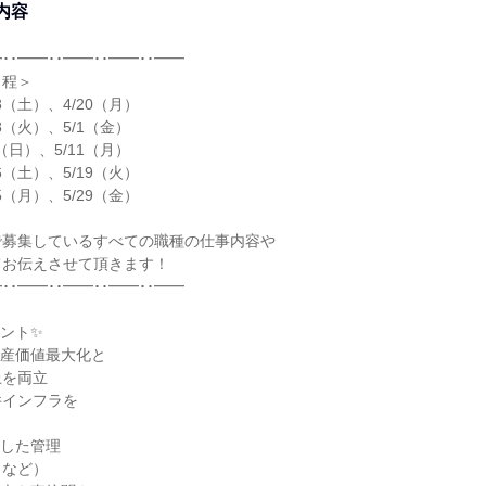
内容
･･━━･･━━･･━━･･━━
日程＞
18（土）、4/20（月）
28（火）、5/1（金）
0（日）、5/11（月）
16（土）、5/19（火）
25（月）、5/29（金）
で募集しているすべての職種の仕事内容や
てお伝えさせて頂きます！
･･━━･･━━･･━━･･━━
ント✨
資産価値最大化と
上を両立
件インフラを
ロ
用した管理
クなど）