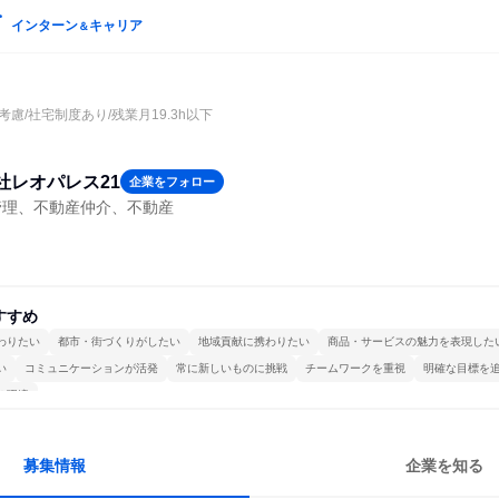
インターン
キャリア
＆
慮/社宅制度あり/残業月19.3h以下
社レオパレス21
企業をフォロー
管理、不動産仲介、不動産
すすめ
わりたい
都市・街づくりがしたい
地域貢献に携わりたい
商品・サービスの魅力を表現した
い
コミュニケーションが活発
常に新しいものに挑戦
チームワークを重視
明確な目標を
る環境
募集情報
企業を知る