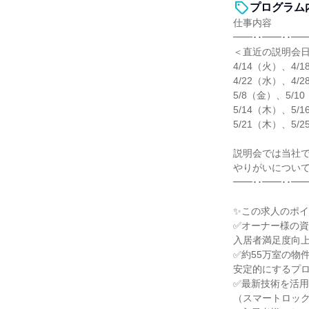
プログラム
仕事内容
━━･･━━･･━━
＜直近の説明会
4/14（火）、4/
4/22（水）、4/
5/8（金）、5/1
5/14（木）、5/
5/21（木）、5/
説明会では当社
やりがいについ
━━･･━━･･━━
✨この求人のポイ
✅オーナー様の
入居者満足度向
✅約55万室の物
安定的にするプ
✅最新技術を活
（スマートロッ