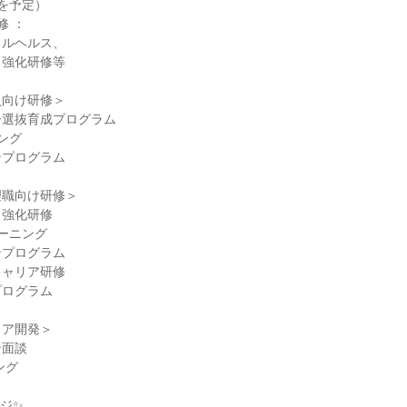
を予定）
修 ：
タルヘルス、
ト強化研修等
）
員向け研修＞
ー選抜育成プログラム
ング
ンプログラム
理職向け研修＞
力強化研修
ーニング
ンプログラム
キャリア研修
プログラム
リア開発＞
ン面談
ング
ジ✨