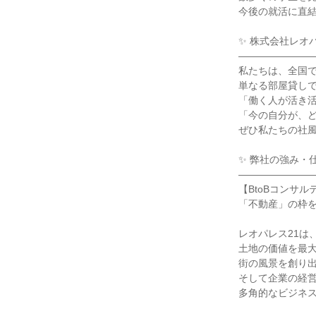
今後の就活に直
✨ 株式会社レオ
―――――――
私たちは、全国
単なる部屋貸しで
「働く人が活き
「今の自分が、
ぜひ私たちの社
✨ 弊社の強み・
―――――――
【BtoBコンサル
「不動産」の枠
レオパレス21は
土地の価値を最
街の風景を創り
そして企業の経営
多角的なビジネ