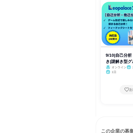
9/10|自己分
き|謎解き型
オンライン
1日
お
この企業の募