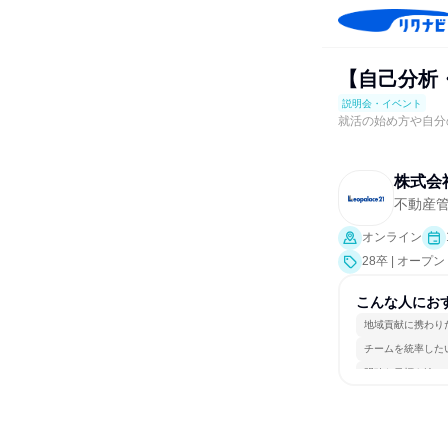
【自己分析
説明会・イベント
就活の始め方や自分
株式会
不動産
オンライン
28卒 | オー
こんな人にお
地域貢献に携わり
チームを統率した
明確な目標を追い