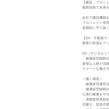
【建設・プロジ
最新技術で未来
自社で建設機能
プロジェクト管
長期的に守り抜
【DX・不動産テ
業界の常識をア
DX（デジタルト
「健康経営銘柄2
多様な人材が活
スマートな働き
＜働く環境＞
・健康経営優良法
・健康経営銘柄2
心身の健康をサ
・資格取得奨励
宅建士、賃貸不