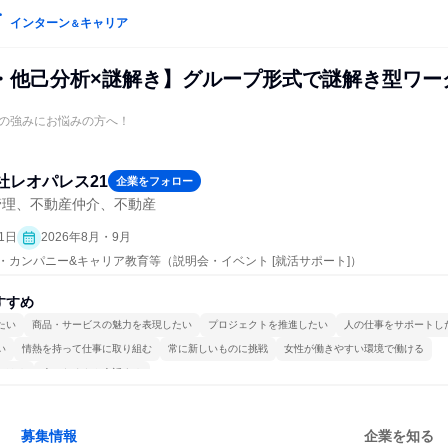
インターン
キャリア
＆
・他己分析×謎解き】グループ形式で謎解き型ワー
の強みにお悩みの方へ！
社レオパレス21
企業をフォロー
管理、不動産仲介、不動産
1日
2026年8月・9月
プン・カンパニー&キャリア教育等（説明会・イベント [就活サポート]）
すすめ
たい
商品・サービスの魅力を表現したい
プロジェクトを推進したい
人の仕事をサポートし
い
情熱を持って仕事に取り組む
常に新しいものに挑戦
女性が働きやすい環境で働ける
かける
人とたくさん会話する
募集情報
企業を知る