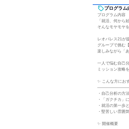
プログラム
プログラム内容
「就活、何から
そんなモヤモヤ
レオパレス21が
グループで挑む
楽しみながら「
一人で悩む自己
ミッション攻略
✨ こんな方にお
―――――――
・自己分析の方
・「ガクチカ」
・就活の第一歩
・堅苦しい雰囲
✨ 開催概要