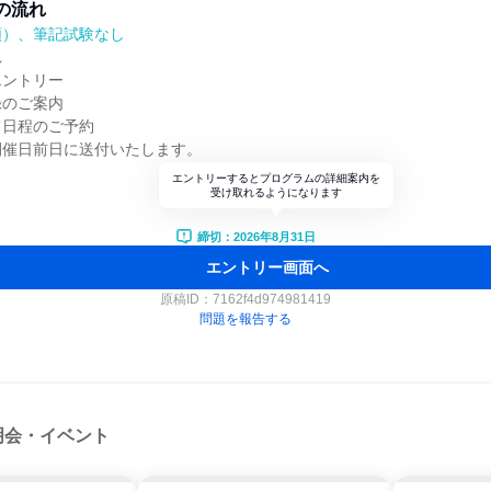
の流れ
順）、筆記試験なし
れ
エントリー
録のご案内
て日程のご予約
開催日前日に送付いたします。
エントリーするとプログラムの詳細案内を
受け取れるようになります
締切：2026年8月31日
エントリー画面へ
原稿ID：
7162f4d974981419
問題を報告する
明会・イベント