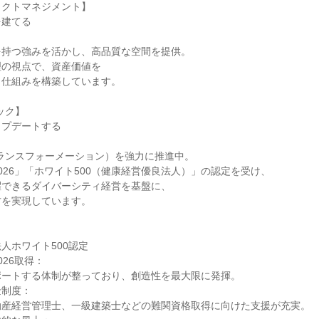
ェクトマネジメント】
を建てる
を持つ強みを活かし、高品質な空間を提供。
理の視点で、資産価値を
く仕組みを構築しています。
ック】
ップデートする
ランスフォーメーション）を強力に推進中。
026」「ホワイト500（健康経営優良法人）」の認定を受け、
躍できるダイバーシティ経営を基盤に、
方を実現しています。
人ホワイト500認定
026取得：
ポートする体制が整っており、創造性を最大限に発揮。
金制度：
動産経営管理士、一級建築士などの難関資格取得に向けた支援が充実。