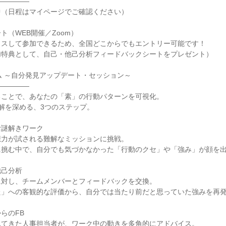
―――――
中（日程はマイページでご確認ください）
ト（WEB開催／Zoom）
クスして参加できるため、全国どこからでもエントリー可能です！
加特典として、自己・他己分析フィードバックシートをプレゼント）
ム ～自分発見アップデート・セッション～
―――――
ることで、あなたの「素」の行動パターンを可視化。
解を深める、3つのステップ。
む謎解きワーク
想力が試される難解なミッションに挑戦。
に挑む中で、自分でも気づかなかった「行動のクセ」や「強み」が顔を
他己分析
に対し、チームメンバーとフィードバックを交換。
た」への客観的な評価から、自分では当たり前だと思っていた強みを再
らのFB
見てきた人事担当者が、ワーク中の動きを多角的にアドバイス。