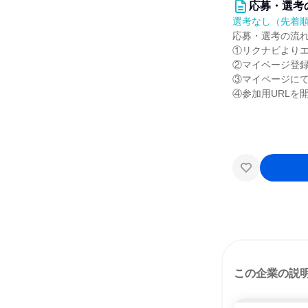
応募・選考
選考なし（先着
応募・選考の流
①リクナビより
②マイページ登
③マイページに
④参加用URLを
この企業の説