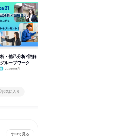
己分析・他己分析×謎解
9月|自己分析・他己分析×謎解
不動産ビ
型グループワーク
き|謎解き型グループワーク
ク|9/17
2026年9月
オンライン
2026年9月
オンラ
1日
1日
お気に入り
お気に入り
すべて見る