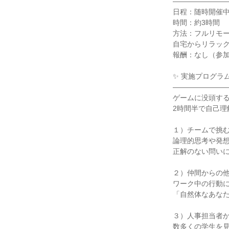
―――――――
日程：随時開催
時間：約3時間
方法：フルリモー
自宅からリラッ
報酬：なし（参
✨ 実施プログラ
―――――――
ゲームに没頭す
2時間半で自己理
１）チームで挑
論理的思考や発
正解のない問い
２）仲間からの
ワーク中の行動
「自然体なあな
３）人事担当者か
数多くの学生を