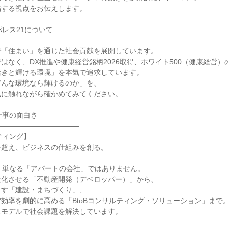
結する視点をお伝えします。
パレス21について
――――――――――――
で「住まい」を通じた社会貢献を展開しています。
はなく、DX推進や健康経営銘柄2026取得、ホワイト500（健康経営）
活きと輝ける環境」を本気で追求しています。
どんな環境なら輝けるのか」を、
風に触れながら確かめてみてください。
仕事の面白さ
――――――――――――
ティング】
を超え、ビジネスの仕組みを創る。
、単なる「アパートの会社」ではありません。
大化させる「不動産開発（デベロッパー）」から、
出す「建設・まちづくり」、
効率を劇的に高める「BtoBコンサルティング・ソリューション」まで
スモデルで社会課題を解決しています。