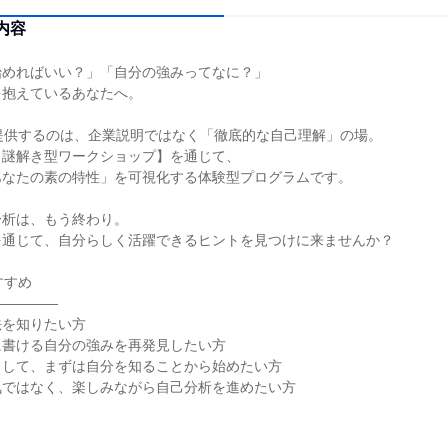
内容
始めればいい？」「自分の強みってなに？」
を抱えているあなたへ。
提供するのは、企業説明ではなく「徹底的な自己理解」の場。
【謎解き型ワークショップ】を通じて、
あなたの素の特性」を可視化する体験型プログラムです。
分析は、もう終わり。
を通じて、自分らしく活躍できるヒントを見つけに来ませんか？
すすめ
―――――
法を知りたい方
に書ける自分の強みを再発見したい方
として、まずは自分を知ることから始めたい方
気ではなく、楽しみながら自己分析を進めたい方