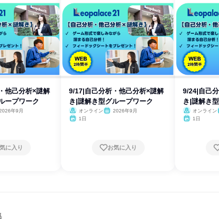
析・他己分析×謎解
9/17|自己分析・他己分析×謎解
9/24|自
グループワーク
き|謎解き型グループワーク
き|謎解き
2026年9月
オンライン
2026年9月
オンライン
1日
1日
気に入り
お気に入り
集