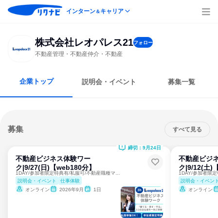
インターン
キャリア
＆
株式会社レオパレス21
フォロー
不動産管理・不動産仲介・不動産
企業トップ
説明会・イベント
募集一覧
募集
すべて見る
締切：9月24日
不動産ビジネス体験ワー
不動産ビジ
ク|9/27(日)【web180分】
ク|9/12(土
1DAY/参加者限定特典有/私服可/不動産職種マルっと理解！
説明会・イベント
仕事体験
説明会・イベン
オンライン
2026年9月
1日
オンライン