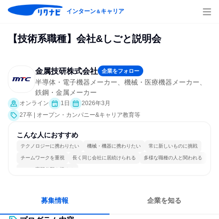
インターン
キャリア
＆
【技術系職種】会社&しごと説明会
金属技研株式会社
企業をフォロー
半導体・電子機器メーカー、機械・医療機器メーカー、
鉄鋼・金属メーカー
オンライン
1日
2026年3月
27卒 | オープン・カンパニー&キャリア教育等
こんな人におすすめ
テクノロジーに携わりたい
機械・機器に携わりたい
常に新しいものに挑戦
チームワークを重視
長く同じ会社に居続けられる
多様な職種の人と関われる
一つの専門分野を極める
募集情報
企業を知る