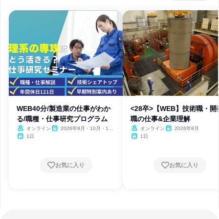
WEB40分/製造業の仕事がわか
<28卒>【WEB】技術職・開
る/職種・仕事研究プログラム
職の仕事&企業理解
オンライン
2026年9月・10月・11
オンライン
2026年8月
月・12月
1日
1日
お気に入り
お気に入り