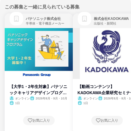
この募集と一緒に見られている募集
パナソニック株式会社
株式会社KADOKAWA
半導体・電子機器メーカー
出版社・新聞社
【大学1・2年生対象】パナソニ
【動画コンテンツ】
ックキャリアデザインプログラ
KADOKAWA企業研究セミナ
ム
オンライン
2026年8月・9月・10月
オンライン
2026年8月・9月・1
月・11月・12月
1日
1日
お気に入り
お気に入り