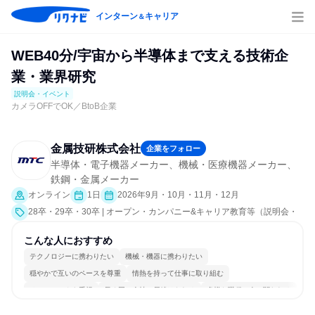
インターン
キャリア
＆
WEB40分/宇宙から半導体まで支える技術企
業・業界研究
説明会・イベント
カメラOFFでOK／BtoB企業
金属技研株式会社
企業をフォロー
半導体・電子機器メーカー、機械・医療機器メーカー、
鉄鋼・金属メーカー
オンライン
1日
2026年9月・10月・11月・12月
28卒・29卒・30卒 | オープン・カンパニー&キャリア教育等（説明会・
イベント [職種研究、会社説明会、業界研究]）
こんな人におすすめ
テクノロジーに携わりたい
機械・機器に携わりたい
穏やかで互いのペースを尊重
情熱を持って仕事に取り組む
チームワークを重視
長く同じ会社に居続けられる
多様な職種の人と関われる
一つの専門分野を極める