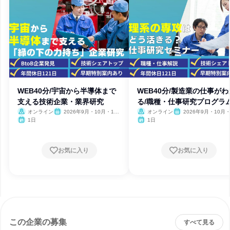
WEB40分/宇宙から半導体まで
WEB40分/製造業の仕事がわ
支える技術企業・業界研究
る/職種・仕事研究プログラ
オンライン
2026年9月・10月・11
オンライン
2026年9月・10月・
月・12月
月・12月
1日
1日
お気に入り
お気に入り
この企業の募集
すべて見る