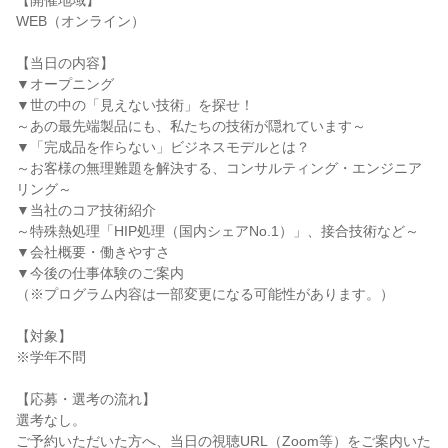
【開催地域】
WEB（オンライン）
【当日の内容】
▼オープニング
▼世の中の「見えない技術」を探せ！
～あの最先端製品にも、私たちの技術が隠れています～
▼「完成品を作らない」ビジネスモデルとは？
～お客様の無理難題を解決する、コンサルティング・エンジニア
リング～
▼当社のコア技術紹介
～特殊熱処理「HIP処理（国内シェアNo.1）」、接合技術など～
▼会社概要・働きやすさ
▼今後の仕事体験のご案内
（※プログラム内容は一部変更になる可能性があります。）
【対象】
※学年不問
【応募・選考の流れ】
選考なし。
ご予約いただいた方へ、当日の視聴URL（Zoom等）をご案内いた