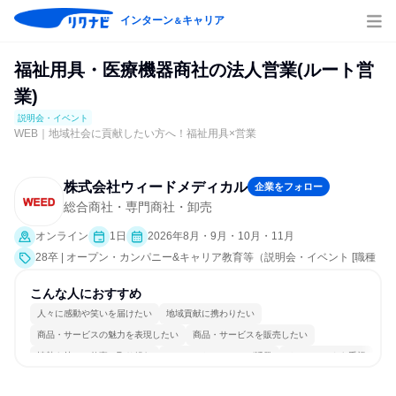
インターン
キャリア
＆
福祉用具・医療機器商社の法人営業(ルート営
業)
説明会・イベント
WEB｜地域社会に貢献したい方へ！福祉用具×営業
株式会社ウィードメディカル
企業をフォロー
総合商社・専門商社・卸売
オンライン
1日
2026年8月・9月・10月・11月
28卒 | オープン・カンパニー&キャリア教育等（説明会・イベント [職種
研究、会社説明会、業界研究]）
こんな人におすすめ
人々に感動や笑いを届けたい
地域貢献に携わりたい
商品・サービスの魅力を表現したい
商品・サービスを販売したい
情熱を持って仕事に取り組む
コミュニケーションが活発
チームワークを重視
長く同じ会社に居続けられる
一つの専門分野を極める
人とたくさん会話する