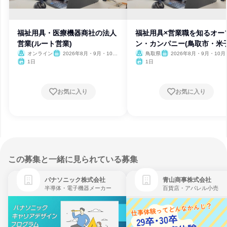
福祉用具・医療機器商社の法人
福祉用具×営業職を知るオー
営業(ルート営業)
ン・カンパニー(鳥取市・米
市)
オンライン
2026年8月・9月・10
鳥取県
2026年8月・9月・10月
月・11月
月
1日
1日
お気に入り
お気に入り
この募集と一緒に見られている募集
パナソニック株式会社
青山商事株式会社
半導体・電子機器メーカー
百貨店・アパレル小売