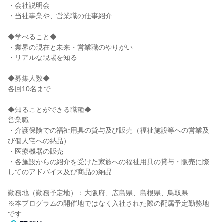
・会社説明会
・当社事業や、営業職の仕事紹介
◆学べること◆
・業界の現在と未来・営業職のやりがい
・リアルな現場を知る
◆募集人数◆
各回10名まで
◆知ることができる職種◆
営業職
・介護保険での福祉用具の貸与及び販売（福祉施設等への営業及
び個人宅への納品）
・医療機器の販売
・各施設からの紹介を受けた家族への福祉用具の貸与・販売に際
してのアドバイス及び商品の納品
勤務地（勤務予定地）：大阪府、広島県、島根県、鳥取県
※本プログラムの開催地ではなく入社された際の配属予定勤務地
です