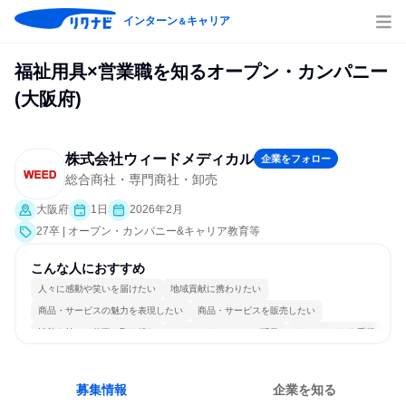
インターン
キャリア
＆
福祉用具×営業職を知るオープン・カンパニー
(大阪府)
株式会社ウィードメディカル
企業をフォロー
総合商社・専門商社・卸売
大阪府
1日
2026年2月
27卒 | オープン・カンパニー&キャリア教育等
こんな人におすすめ
人々に感動や笑いを届けたい
地域貢献に携わりたい
商品・サービスの魅力を表現したい
商品・サービスを販売したい
情熱を持って仕事に取り組む
コミュニケーションが活発
チームワークを重視
長く同じ会社に居続けられる
一つの専門分野を極める
人とたくさん会話する
募集情報
企業を知る