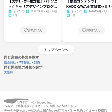
【大学1・2年生対象】パナソニ
【動画コンテンツ】
ックキャリアデザインプログラ
KADOKAWA企業研究セミナ
ム
オンライン
2026年8月・9月・10月
オンライン
2026年8月・9月・1
月・11月・12月
1日
1日
お気に入り
お気に入り
トップページへ
同じ業種の募集を探す
総合商社・専門商社・卸売
同じ開催地の募集を探す
大阪府
エントリーするとプログラムの詳細案内を
受け取れるようになります
ヘルプ・お問い合わせ
ログインでお困りの方はこちら
締切：なし
データを使ったサービスのご紹介
Indeedプライバシー規約
リクルートID規約