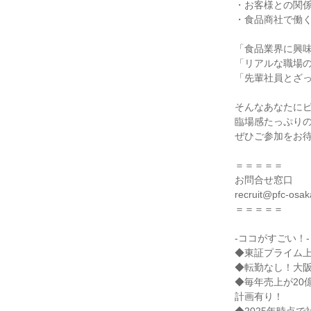
・お客様との関
・食品商社で働
「食品業界に興
「リアルな職場
「先輩社員とざ
そんなあなたに
臨場感たっぷり
ぜひご参加をお待
＝＝＝＝＝
お問合せ窓口
recruit@pfc-osa
＝＝＝＝＝
-ココがすごい！-
◆東証プライム
◆転勤なし！大
◆毎年売上が20億
計画有り！