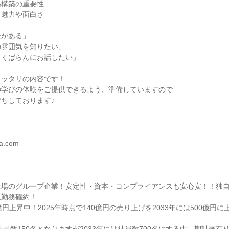
係構築の重要性
く魅力や面白さ
味がある」
の雰囲気を知りたい」
っくばらんにお話したい」
ピッタリの内容です！
の学びの体験をご提供できるよう、準備していますので
ちしております♪
ka.com
上場のグループ企業！安定性・資本・コンプライアンスも安心安！！独
阪勤務確約！
円上昇中！2025年時点で140億円の売り上げを2033年には500億円