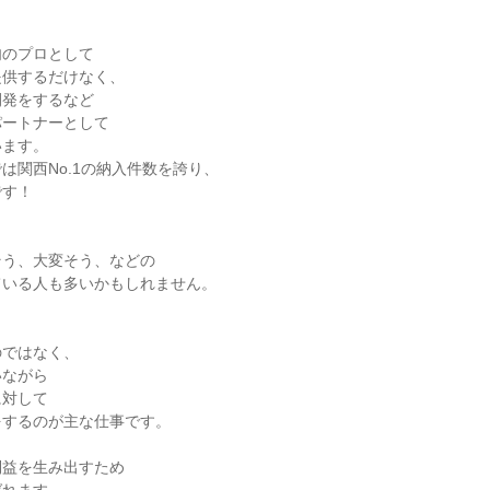
肉のプロとして
提供するだけなく、
開発をするなど
パートナーとして
います。
は関西No.1の納入件数を誇り、
です！
そう、大変そう、などの
ている人も多いかもしれません。
、
のではなく、
いながら
に対して
をするのが主な仕事です。
利益を生み出すため