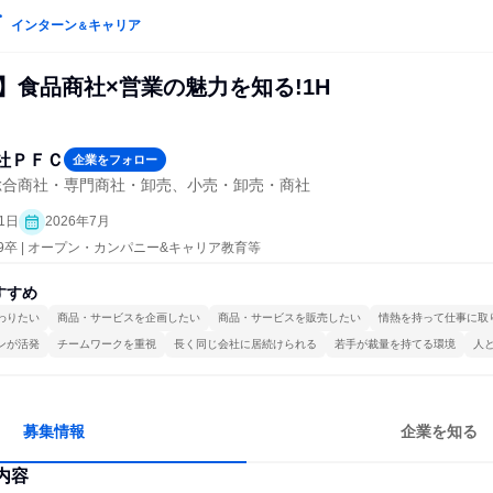
インターン
キャリア
＆
】食品商社×営業の魅力を知る!1H
社ＰＦＣ
企業をフォロー
総合商社・専門商社・卸売、小売・卸売・商社
1日
2026年7月
29卒 | オープン・カンパニー&キャリア教育等
すすめ
わりたい
商品・サービスを企画したい
商品・サービスを販売したい
情熱を持って仕事に取
ンが活発
チームワークを重視
長く同じ会社に居続けられる
若手が裁量を持てる環境
人
募集情報
企業を知る
内容