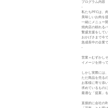
プログラム内容
-
私たちPFCは、
美味しいお肉を
一緒にメニュー
焼肉店の頼れる
繫盛支援をして
おかげさまで今で
急成長中の企業
-
営業＝むずかし
イメージを持っ
しかし実際には
ただ商品を売る
お客様に寄り添
求めているもの
最適な「提案」
直接的に会社の