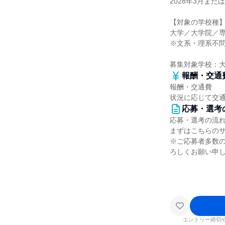
2028年3月また
【対象の学校種
大学／大学院／
※文系・理系不
募集対象学校：
報酬・交通
報酬・交通費
状況に応じて交
応募・選考
応募・選考の流
まずはこちらの
※ご応募者多数
ろしくお願い申
エントリー締切