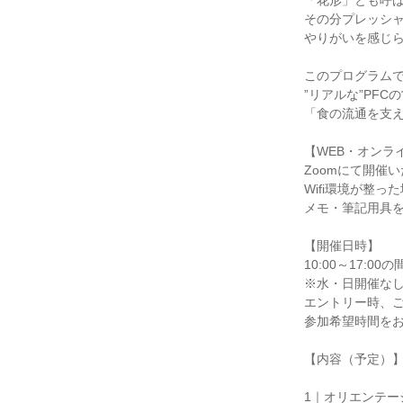
「花形」とも呼
その分プレッシ
やりがいを感じ
このプログラム
”リアルな”PF
「食の流通を支
【WEB・オンラ
Zoomにて開催
Wifi環境が整
メモ・筆記用具
【開催日時】
10:00～17:00
※水・日開催な
エントリー時、
参加希望時間を
【内容（予定）
1｜オリエンテー