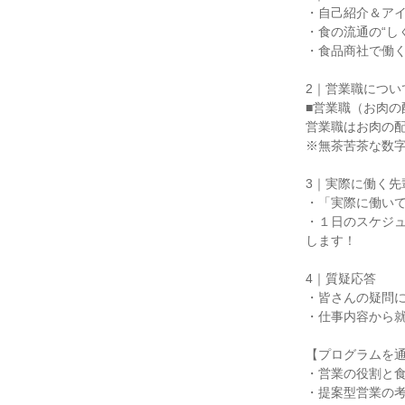
・自己紹介＆ア
・食の流通の“し
・食品商社で働
2｜営業職につい
■営業職（お肉の
営業職はお肉の
※無茶苦茶な数
3｜実際に働く先
・「実際に働い
・１日のスケジ
します！
4｜質疑応答
・皆さんの疑問
・仕事内容から
【プログラムを
・営業の役割と
・提案型営業の