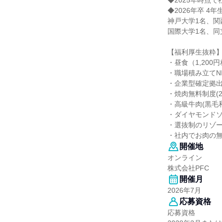
◆2025年時点で
◆2026年卒 4
神戸大学1名、関
国際大学1名、同
【福利厚生抜粋
・昼食（1,20
・職場積み立てNI
・企業型確定拠出
・焼肉無料制度(
・高級牛肉(黒毛和
・ダイヤモンドソ
・選抜制のリゾ
・社内でお肉の
開催地
オンライン
株式会社PFC
開催月
2026年7月
応募資格
応募資格