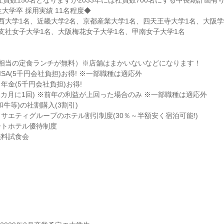
社員数150名となりますが2033年には社員数700名にする中長期計画有
年生大学卒 採用実績 11名程度◆
西大学1名、近畿大学2名、京都産業大学1名、四天王寺大学1名、大阪学
支社女子大学1名、大阪梅花女子大学1名、甲南女子大学1名
】
0円相当の定食ランチが無料）※店舗はまかいないなどになります！
SA(5千円会社負担)お得! ※一部職種は適応外
年金(5千円会社負担)お得!
2カ月に1回) ※前年の利益が上回った場合のみ ※一部職種は適応外
牛等)の社割購入(3割引)
サエティグループのホテル割引制度(30％～半額安く宿泊可能!)
ートホテル優待制度
無料試食会