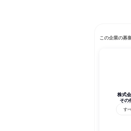
この企業の募
株式
その
す