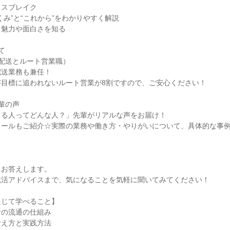
イスブレイク
くみ”と“これから”をわかりやすく解説
く魅力や面白さを知る
て
配送とルート営業職）
配送業務も兼任！
字目標に追われないルート営業が8割ですので、ご安心ください！
輩の声
てる人ってどんな人？」先輩がリアルな声をお届け！
ュールもご紹介☆実際の業務や働き方・やりがいについて、具体的な事
にお答えします。
就活アドバイスまで、気になることを気軽に聞いてみてください！
通じて学べること】
食の流通の仕組み
考え方と実践方法