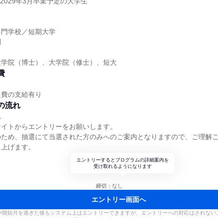
は2029年3月卒業予定の大学生
】
専門学校／短期大学
問
大学院（博士）、大学院（修士）、短大
費
通費の支給有り
の流れ
れ
サイトからエントリーをお願いします。
のため、抽選にて当選された方のみへのご案内となりますので、ご理解
し上げます。
エントリーするとプログラムの詳細案内を
受け取れるようになります
締切：なし
エントリー画面へ
や開始月を過ぎた後もシステム上はエントリーできますが、エントリーへの対応はされない