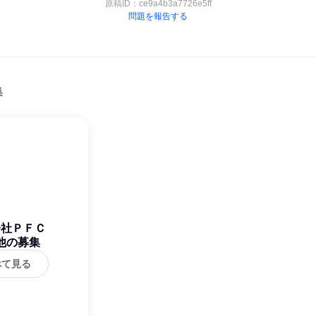
原稿ID：
ce9a4b3a7726e5ff
問題を報告する
集
会社ＰＦＣ
他の募集
べて見る