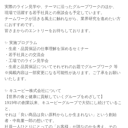
実際のライン見学や、テーマに沿ったグループワークのほか、
現場で活躍する若手社員との座談会も予定しています。
チームワークが活きる風土に触れながら、業界研究を進めたい方
におすすめです。
皆さまからのエントリーをお待ちしております。
✨ 実施プログラム
・生産・品質保証の仕事理解を深めるセミナー
・若手社員との交流会
・工場でのライン見学会
・生産と品質保証についてそれぞれのお題でグループワーク 等
※掲載内容は一部変更になる可能性があります。ご了承をお願い
いたします。
✨ キユーピー株式会社について
【世界の食と健康に貢献していくグループをめざして】
1919年の創業以来、キユーピーグループで大切にし続けているこ
と、
それは「良い商品は良い原料からしか生まれない」という創始
者・中島董一郎の想いです。
社員一人ひとりにとっての「お客様」が誰なのかを考え、その