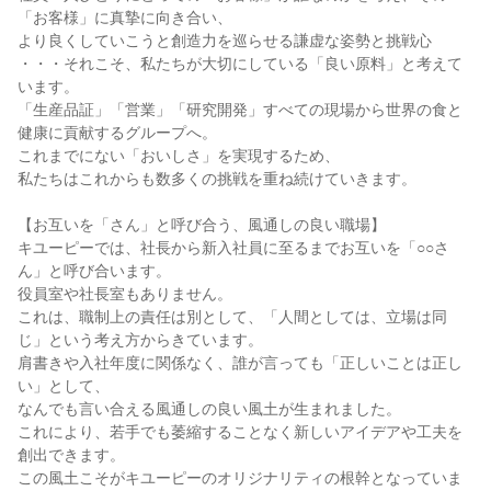
「お客様」に真摯に向き合い、
より良くしていこうと創造力を巡らせる謙虚な姿勢と挑戦心
・・・それこそ、私たちが大切にしている「良い原料」と考えて
います。
「生産品証」「営業」「研究開発」すべての現場から世界の食と
健康に貢献するグループへ。
これまでにない「おいしさ」を実現するため、
私たちはこれからも数多くの挑戦を重ね続けていきます。
【お互いを「さん」と呼び合う、風通しの良い職場】
キユーピーでは、社長から新入社員に至るまでお互いを「○○さ
ん」と呼び合います。
役員室や社長室もありません。
これは、職制上の責任は別として、「人間としては、立場は同
じ」という考え方からきています。
肩書きや入社年度に関係なく、誰が言っても「正しいことは正し
い」として、
なんでも言い合える風通しの良い風土が生まれました。
これにより、若手でも萎縮することなく新しいアイデアや工夫を
創出できます。
この風土こそがキユーピーのオリジナリティの根幹となっていま