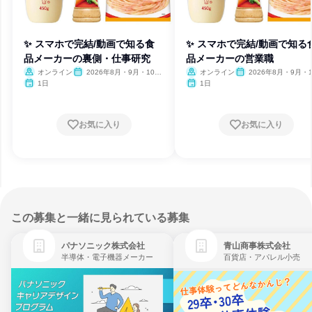
✨ スマホで完結/動画で知る食
✨ スマホで完結/動画で知る
品メーカーの裏側・仕事研究
品メーカーの営業職
オンライン
2026年8月・9月・10
オンライン
2026年8月・9月・1
月・11月・12月
月・11月・12月
1日
1日
お気に入り
お気に入り
この募集と一緒に見られている募集
パナソニック株式会社
青山商事株式会社
半導体・電子機器メーカー
百貨店・アパレル小売