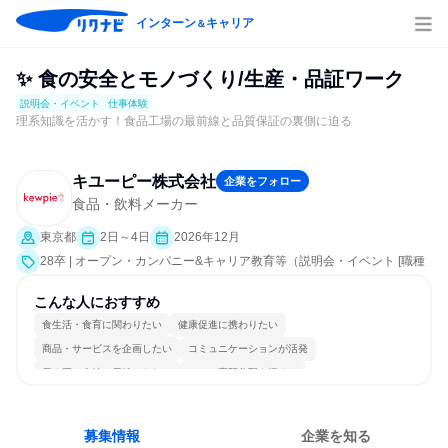
インターン
キャリア
＆
✨ 食の安全とモノづくり/生産・品証ワーク
説明会・イベント
仕事体験
理系知識を活かす！食品工場の最前線と品質保証の裏側に迫る
キユーピー株式会社
企業をフォロー
食品・飲料メーカー
東京都
2日～4日
2026年12月
28卒 | オープン・カンパニー&キャリア教育等（説明会・イベント [職種
研究、課題解決プログラム、職場見学会、社員交流会、会社説明会、業
界研究]、仕事体験）
こんな人におすすめ
食生活・食育に関わりたい
健康促進に携わりたい
商品・サービスを企画したい
コミュニケーションが活発
長く同じ会社に居続けられる
一つの専門分野を極める
募集情報
企業を知る