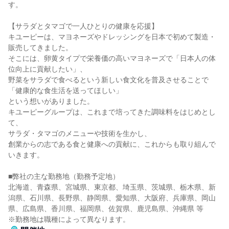
す。
【サラダとタマゴで一人ひとりの健康を応援】
キユーピーは、マヨネーズやドレッシングを日本で初めて製造・
販売してきました。
そこには、卵黄タイプで栄養価の高いマヨネーズで「日本人の体
位向上に貢献したい」、
野菜をサラダで食べるという新しい食文化を普及させることで
「健康的な食生活を送ってほしい」
という想いがありました。
キユーピーグループは、これまで培ってきた調味料をはじめとし
て、
サラダ・タマゴのメニューや技術を生かし、
創業からの志である食と健康への貢献に、これからも取り組んで
いきます。
■弊社の主な勤務地（勤務予定地）
北海道、青森県、宮城県、東京都、埼玉県、茨城県、栃木県、新
潟県、石川県、長野県、静岡県、愛知県、大阪府、兵庫県、岡山
県、広島県、香川県、福岡県、佐賀県、鹿児島県、沖縄県 等
※勤務地は職種によって異なります。