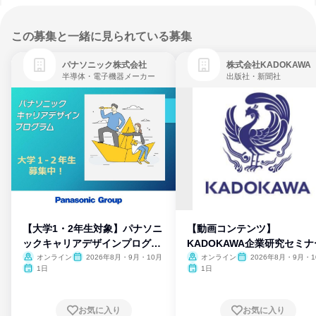
この募集と一緒に見られている募集
パナソニック株式会社
株式会社KADOKAWA
半導体・電子機器メーカー
出版社・新聞社
【大学1・2年生対象】パナソニ
【動画コンテンツ】
ックキャリアデザインプログラ
KADOKAWA企業研究セミナ
ム
オンライン
2026年8月・9月・10月
オンライン
2026年8月・9月・1
月・11月・12月
1日
1日
お気に入り
お気に入り