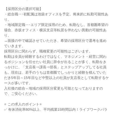
【採用区分の選択可能】
・総合職･･･初配属は池袋オフィスを予定。将来的に転勤可能性あ
り。
・地域限定職･･･エリア限定採用のため、転勤なし。首都圏希望の
場合、赤坂オフィス・横浜支店等転居を伴わない異動の可能性あ
り。
→面接の中で確認させていただき、希望の採用区分で選考を進め
ていきます。
採用区分に関わらず、職種変更の可能性はございます。
転勤は全員が経験するわけではなく、マネジメント・経営に関わ
るポジションを任せたい社員に辞令が出ることが多く、転勤をき
っかけに、「支店長⇒課長⇒部長」とステップアップしてる社員
も。現在は、若手のうちは首都圏でしっかりと経験を積んでいた
だき5年目～15年目など中堅以上の社員が支店長として転勤するケ
ースが多いです。
入社後の総合⇔地域の採用区分変更も可能となっておりますの
で、ご安心ください。
⭐ この求人のポイント⭐
✅ 有休消化率80%以上、平均残業15時間以内！ライフワークバラ