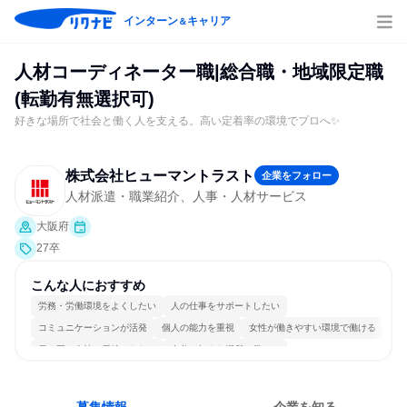
インターン
キャリア
＆
人材コーディネーター職|総合職・地域限定職
(転勤有無選択可)
好きな場所で社会と働く人を支える。高い定着率の環境でプロへ✨
株式会社ヒューマントラスト
企業をフォロー
人材派遣・職業紹介、人事・人材サービス
大阪府
27卒
こんな人におすすめ
労務・労働環境をよくしたい
人の仕事をサポートしたい
コミュニケーションが活発
個人の能力を重視
女性が働きやすい環境で働ける
長く同じ会社に居続けられる
自分の好きな場所で働ける
自分の好きな時間で働ける
多様な職種の人と関われる
人とたくさん会話する