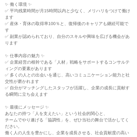
✨ 働く環境 ✨
✅ 平均残業時間が月15時間以内と少なく、メリハリをつけて働け
ます
✅ 産休・育休の取得率100％と、復帰後のキャリアも継続可能で
す
✅ 副業が認められており、自分のスキルや興味を広げる機会があ
ります
✨ 仕事内容の魅力 ✨
✅ 企業経営の根幹である「人材」戦略をサポートするコンサルテ
ィングの要素があります
✅ 多くの人との出会いを通じ、高いコミュニケーション能力と社
交性が磨かれます
✅ 自分がマッチングしたスタッフが活躍し、企業の成長に貢献す
る瞬間に立ち会えます
✨ 最後にメッセージ ✨
あなたの持つ「人を支えたい」という社会的関心と、
チームでやり遂げる「協調性」を、ぜひ当社の舞台で活かしてく
ださい。
働く人の人生を豊かにし、企業を成長させる、社会貢献度の高い