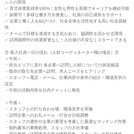
ンスの実現
✅ 育児休業取得率100%！女性も男性も長期でキャリアを継続可能
✅ 副業可！多様な働き方を推進し、社員の自己成長をサポート
✅ 企業と働く人を結びつけ、社会全体を活性化する高い社会貢献
性
✅ チームで目標を達成する文化があり、協調性を活かせる環境
✅ 試用期間中の待遇変更なし！入社後の不安なくスタートできる
⏰ 新入社員一日の流れ（人材コーディネーター職の場合）⏰
＜午前＞
・担当エリアに直行 各企業へ訪問し人材についての状況確認
・既存の取引先企業へ訪問。求人ニーズをヒアリング
・スタッフへ電話・メール。仕事内容や条件の紹介・職場見学の
設定
・午前の活動内容を社内チャットに報告
＜午後＞
・スタッフとの打ち合わせ後、職場見学を実施
・訪問企業へのお礼メール・打合せ日程調整
・スタッフの適性や企業の要望を考慮した最適なマッチング作業
・契約書等の事務処理。スタッフの入社準備