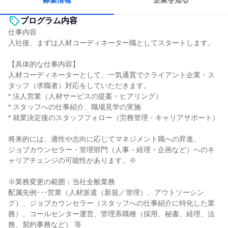
募集情報
企業を知る
プログラム内容
仕事内容
入社後、まずは人材コーディネーター職としてスタートします。
【具体的な仕事内容】
人材コーディネーターとして、一気通貫でクライアント企業・ス
タッフ（求職者）対応をしていただきます。
* 法人営業（人材サービスの提案・ヒアリング）
* スタッフへの仕事紹介、職場見学の実施
* 就業決定後のスタッフフォロー（労務管理・キャリアサポート）
将来的には、適性や志向に応じてマネジメント職への昇進、
ジョブカウンセラー・管理部門（人事・経理・企画など）へのキ
ャリアチェンジの可能性があります。※
※業務変更の範囲：当社全般業務
配属先例･･･営業（人材派遣（新規／管理）、アウトソーシン
グ）、ジョブカウンセラー（スタッフへの仕事紹介に特化した業
務）、コールセンター運営、管理系職種（採用、秘書、経理、法
務、契約事務など） 等