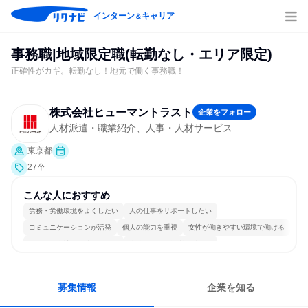
インターン
キャリア
＆
事務職|地域限定職(転勤なし・エリア限定)
正確性がカギ。転勤なし！地元で働く事務職！
株式会社ヒューマントラスト
企業をフォロー
人材派遣・職業紹介、人事・人材サービス
東京都
27卒
こんな人におすすめ
労務・労働環境をよくしたい
人の仕事をサポートしたい
コミュニケーションが活発
個人の能力を重視
女性が働きやすい環境で働ける
長く同じ会社に居続けられる
自分の好きな場所で働ける
自分の好きな時間で働ける
多様な職種の人と関われる
人とたくさん会話する
募集情報
企業を知る