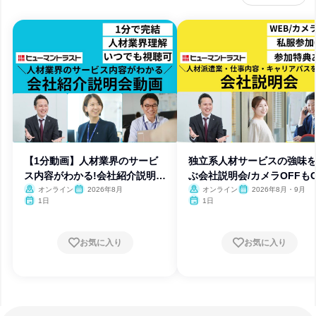
【1分動画】人材業界のサービ
独立系人材サービスの強味
ス内容がわかる!会社紹介説明動
ぶ会社説明会/カメラOFFも
画
オンライン
2026年8月
オンライン
2026年8月・9月
1日
1日
お気に入り
お気に入り