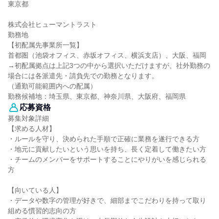
東京都
株式会社ヒューマントラスト
勤務地
【初配属先事業所一覧】
首都圏（池袋オフィス、赤坂オフィス、横浜支店）、大阪、福岡
→初配属拠点は上記3つの中から選択いただけますが、社外勤務の
場合には各派遣先・請負先での勤務となります。
（通勤可能範囲内への配属）
勤務候補地：埼玉県、東京都、神奈川県、大阪府、福岡県
応募資格
募集対象詳細
【求める人材】
・ルールを守り、決められた手順で正確に業務を遂行できる方
・地元に貢献したいという思いを持ち、長く定着して働きたい方
・チームのメンバーをサポートすることにやりがいを感じられる
方
【向いている人】
・データや数字の管理が好きで、細部までこだわりを持って取り
組める慣習的志向の方