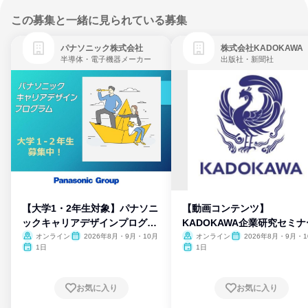
この募集と一緒に見られている募集
パナソニック株式会社
株式会社KADOKAWA
半導体・電子機器メーカー
出版社・新聞社
【大学1・2年生対象】パナソニ
【動画コンテンツ】
ックキャリアデザインプログラ
KADOKAWA企業研究セミナ
ム
オンライン
2026年8月・9月・10月
オンライン
2026年8月・9月・1
月・11月・12月
1日
1日
お気に入り
お気に入り