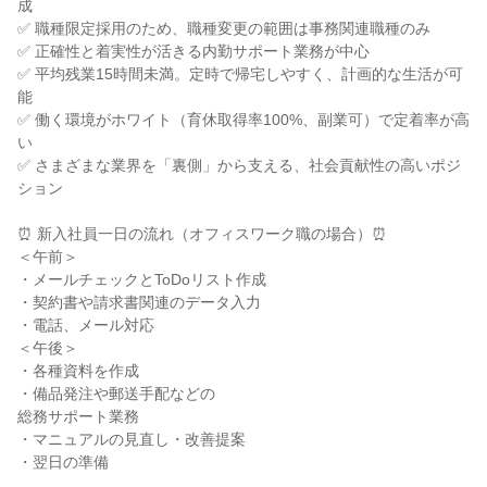
成
✅ 職種限定採用のため、職種変更の範囲は事務関連職種のみ
✅ 正確性と着実性が活きる内勤サポート業務が中心
✅ 平均残業15時間未満。定時で帰宅しやすく、計画的な生活が可
能
✅ 働く環境がホワイト（育休取得率100%、副業可）で定着率が高
い
✅ さまざまな業界を「裏側」から支える、社会貢献性の高いポジ
ション
⏰ 新入社員一日の流れ（オフィスワーク職の場合）⏰
＜午前＞
・メールチェックとToDoリスト作成
・契約書や請求書関連のデータ入力
・電話、メール対応
＜午後＞
・各種資料を作成
・備品発注や郵送手配などの
総務サポート業務
・マニュアルの見直し・改善提案
・翌日の準備