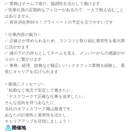
✅ 業務はチームで進行。協調性を活かして働けます
✅先輩社員の定期的なフォローがあるので、一人で抱え込むこと
はありません
✅ 有休消化率80％！プライベートの予定を立てやすいです
✨仕事内容の魅力✨
✅ 正確さが求められるため、コツコツと取り組む着実性を最大限
に活かせます
✅ 縁の下の力持ちとしてチームを支え、メンバーからの感謝がや
りがいに繋がります
✅ 事務、経理、総務など幅広いバックオフィス業務を経験し、着
実にキャリアを広げられます
✨最後にメッセージ✨
「転勤なく地元で安定して働きたい」
「デスクワークで正確な仕事を追求したい」
そんな志向を持つあなたに、
当社のオフィスワーク職は最適です。
あなたの計画性と着実性を活かし、
キャリアアップを目指しましょう！
開催地