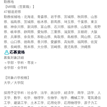
勤務地
【MR職（営業職）】
47都道府県
勤務候補地：北海道、青森県、岩手県、宮城県、秋田県、山形
県、福島県、茨城県、栃木県、群馬県、埼玉県、千葉県、東京
都、神奈川県、新潟県、富山県、石川県、福井県、山梨県、長野
県、岐阜県、静岡県、愛知県、三重県、滋賀県、京都府、大阪
府、兵庫県、奈良県、和歌山県、鳥取県、島根県、岡山県、広島
県、山口県、徳島県、香川県、愛媛県、高知県、福岡県、佐賀
県、長崎県、熊本県、大分県、宮崎県、鹿児島県、沖縄県
応募資格
募集対象詳細
＜学部・学科・専攻＞
全学部・全学科
【対象の学校種】
大学／大学院
採用予定学科：社会学、法学、政治学、経済学、商学、語学、人
文学、数学、化学、物理学、生物学、地学、機械工学、電気通信
工学、建築工学、土木工学、応用化学、応用物理学、原子力工