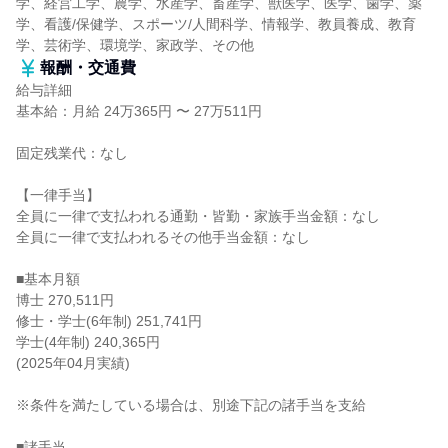
学、経営工学、農学、水産学、畜産学、獣医学、医学、歯学、薬
学、看護/保健学、スポーツ/人間科学、情報学、教員養成、教育
学、芸術学、環境学、家政学、その他
報酬・交通費
給与詳細
基本給：月給 24万365円 〜 27万511円
固定残業代：なし
【一律手当】
全員に一律で支払われる通勤・皆勤・家族手当金額：なし
全員に一律で支払われるその他手当金額：なし
■基本月額
博士 270,511円
修士・学士(6年制) 251,741円
学士(4年制) 240,365円
(2025年04月実績)
※条件を満たしている場合は、別途下記の諸手当を支給
■諸手当