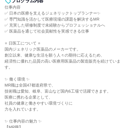
プログラム内容
仕事内容
✅ 日本の医療を支えるジェネリックトップランナー✨
✅ 専門知識を活かして医療現場の課題を解決するMR
✅ 充実した研修制度で未経験からプロフェッショナルへ
✅ 医薬品を通じて社会貢献性を実感できる仕事
⭐ 日医工について ⭐
国内ジェネリック医薬品のメーカーです。
創立以来、健康な生活を願う人々の期待に応えるため、
経済性に優れた品質の高い医療用医薬品の製造販売を続けていま
す。
✨ 働く環境 ✨
MR職は全国47都道府県で、
技術職は愛知、岐阜、富山など国内6工場で活躍できます。
医療に携わる企業として、
社員の健康と働きやすい環境づくりに
力を入れています。
✨ 仕事内容の魅力 ✨
【MR職】