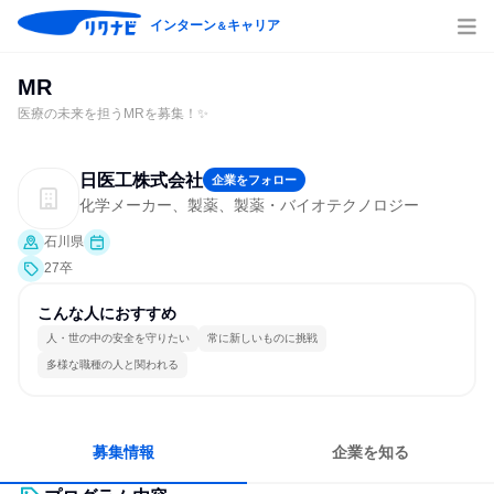
インターン
キャリア
＆
MR
医療の未来を担うMRを募集！✨
日医工株式会社
企業をフォロー
化学メーカー、製薬、製薬・バイオテクノロジー
石川県
27卒
こんな人におすすめ
人・世の中の安全を守りたい
常に新しいものに挑戦
多様な職種の人と関われる
募集情報
企業を知る