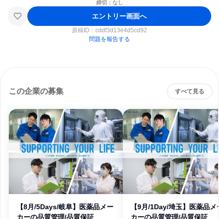
締切：なし
エントリー画面へ
原稿ID：
cddf3d13e4d5cd92
問題を報告する
この企業の募集
すべて見る
【8月/5Days/岐阜】医薬品メー
【9月/1Day/埼玉】医薬品メ
カーの品質管理/品質保証
カーの品質管理/品質保証