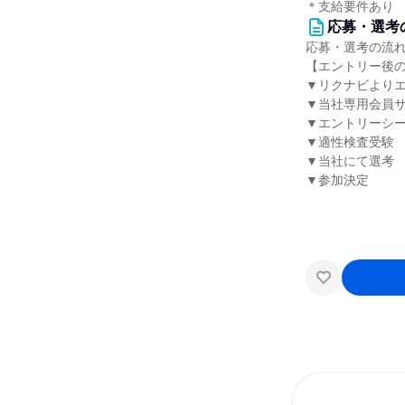
＊支給要件あり
応募・選考
応募・選考の流
【エントリー後
▼リクナビより
▼当社専用会員サ
▼エントリーシ
▼適性検査受験
▼当社にて選考
▼参加決定