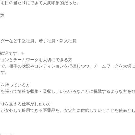
間を目の当たりにできて大変印象的だった。
員数
ーダーなど中堅社員、若手社員・新入社員
歓迎です！✨
ションとチームワークを大切にできる方
とで、相手の状況やコンディションを把握しつつ、チームワークを大切
ます。
神を持っている方
ナを張って情報を収集・吸収し、いろいろなことに挑戦するような方を
幸せを支える仕事がしたい方
様が安心して服用できる医薬品を、安定的に供給していくことを使命と