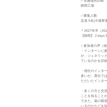
✅実施場所詳細
静岡工場
✅募集人数
定員 5名(今後
＊2027年卒（2
【静岡】２days 
✨参加者の声（抜
・インターンに
が、ジェネリッ
ているのかを詳
・他社のインタ
多いが、貴社で
ただいたインタ
・多くの方と交
ことを知ること
できた。薬の製
いるのかなどを