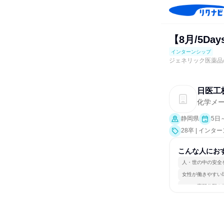
【8月/5D
インターンシップ
ジェネリック医薬品
日医工
化学メ
静岡県
5日
28卒 | インタ
こんな人にお
人・世の中の安全
女性が働きやすい
一つの専門分野を