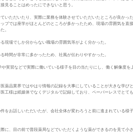
直接見ることはめったにできないと思う。
せていただいたり、実際に業務を体験させていただいたところが良かっ
シップでは座学がほとんどのところが多かったため、現場の雰囲気を直
いた。
いる現場でしか分からない職場の雰囲気等がよく分かった。
わる時間が非常に多かったため、社風が伝わりやすかった。
見学や実習などで実際に働いている様子を目の当たりにし、働く解像度を
、医薬品業界ではやはり情報の記録を大事にしていることが大きな学び
日医工様は紙媒体でなくデジタルで記録しており、ペーパーレスでとて
の件をお話しいただいたが、会社全体が変わろうと前に進まれている様
た際に、目の前で普段薬局などでいただくような薬ができるのを見て小