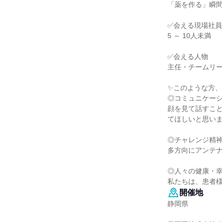
「薬を作る」瞬
✅会える現場社
5 ～ 10人未満
✅会える人物
主任・チームリ
✨このような方、
◎コミュニケー
顔を見て話すこ
てほしいと思い
◎チャレンジ精
多方向にアンテ
◎人々の健康・
私たちは、患者
開催地
静岡県