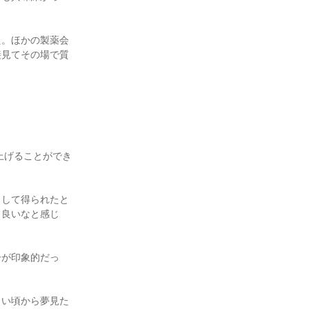
た。ほかの製薬会
接見てその場で質
上げることができ
として得られたと
も良いなと感じ
子が印象的だっ
さい頃から夢見た