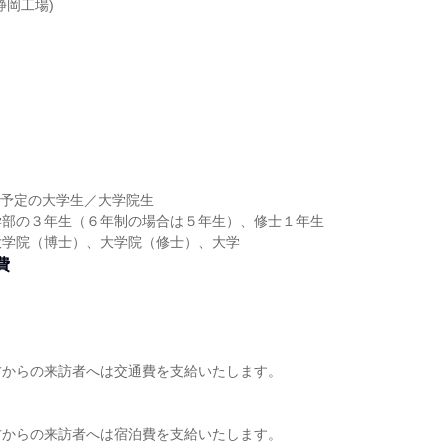
静岡工場)
】
】
卒業予定の大学生／大学院生
学部の３年生（６年制の場合は５年生）、修士１年生
大学院（博士）、大学院（修士）、大学
費
】
方からの来訪者へは交通費を支給いたします。
方からの来訪者へは宿泊費を支給いたします。