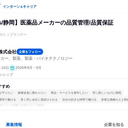
インターン
キャリア
＆
ays/静岡】医薬品メーカーの品質管理/品質保証
のトップランナー
株式会社
企業をフォロー
ーカー、製薬、製薬・バイオテクノロジー
～10日
2026年8月・9月
ーンシップ
すすめ
を守りたい
健康促進に携わりたい
商品・サービスを製作したい
常に新しいものに挑戦
環境で働ける
長く同じ会社に居続けられる
自分の好きな時間で働ける
多様な職種の人と関
極める
若手が裁量を持てる環境
募集情報
企業を知る