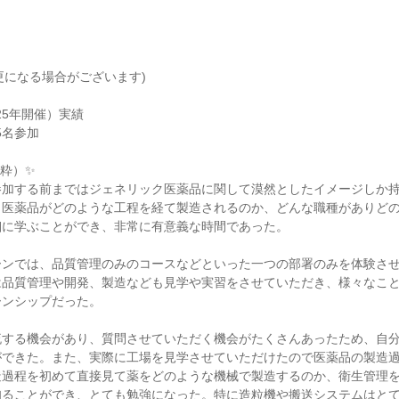
変更になる場合がございます)
025年開催）実績
5名参加
粋）✨
参加する前まではジェネリック医薬品に関して漠然としたイメージしか
ク医薬品がどのような工程を経て製造されるのか、どんな職種がありど
細に学ぶことができ、非常に有意義な時間であった。
ーンでは、品質管理のみのコースなどといった一つの部署のみを体験さ
は品質管理や開発、製造なども見学や実習をさせていただき、様々なこ
ーンシップだった。
流する機会があり、質問させていただく機会がたくさんあったため、自
ができた。また、実際に工場を見学させていただけたので医薬品の製造
造過程を初めて直接見て薬をどのような機械で製造するのか、衛生管理
知ることができ、とても勉強になった。特に造粒機や搬送システムはと