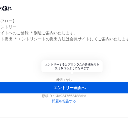
の流れ
れ
のフロー】
エントリー
イトへのご登録 ＊別途ご案内いたします。
ート提出 ＊エントリシートの提出方法は会員サイトにてご案内いたしま
エントリーするとプログラムの詳細案内を
受け取れるようになります
締切：なし
エントリー画面へ
原稿ID：
f4d9347653488dbd
問題を報告する