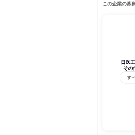
この企業の募
日医
その
す