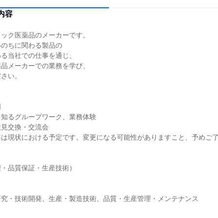
内容
リック医薬品のメーカーです。
いのちに関わる製品の
わる当社での仕事を通じ、
薬品メーカーでの業務を学び、
ださい。
明
を知るグループワーク、業務体験
意見交換・交流会
容は現状における予定です。変更になる可能性がありますこと、予めご
理・品質保証・生産技術）
研究・技術開発、生産・製造技術、品質・生産管理・メンテナンス