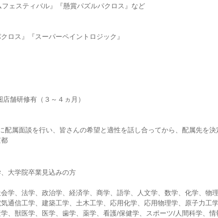
ムフェスティバル』『懸賞パズルパクロス』など
パクロス』『スーパーペイントロジック』
圏店舗研修有（３～４ヵ月）
後に配属面談を行い、皆さんの希望と適性を話し合ってから、配属先を決
京都
学、大学院卒業見込みの方
社会学、法学、政治学、経済学、商学、語学、人文学、数学、化学、物
電気通信工学、建築工学、土木工学、応用化学、応用物理学、原子力工
学、獣医学、医学、歯学、薬学、看護/保健学、スポーツ/人間科学、情