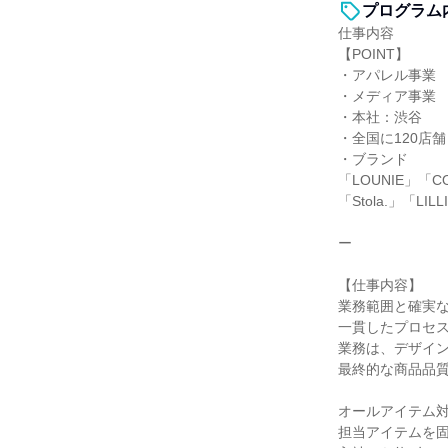
プログラム
仕事内容
【POINT】
・アパレル事業
・メディア事業
・本社：渋谷
・全国に120店舗
・ブランド
「LOUNIE」「CO
「Stola.」「LILL
ー
【仕事内容】
業務範囲と確実
一貫したプロセス
業務は、デザイ
最終的な商品品
オールアイテム対
担当アイテムを