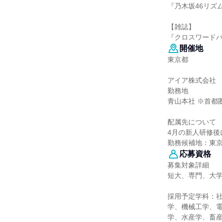
『乃木坂46リズ
【雑誌】
『クロスワード
開催地
東京都
アイア株式会社
勤務地
青山本社 ※首都
配属先について
4月の新人研修
勤務候補地：東
応募資格
募集対象詳細
短大、専門、大
採用予定学科：
学、機械工学、
学、水産学、畜産