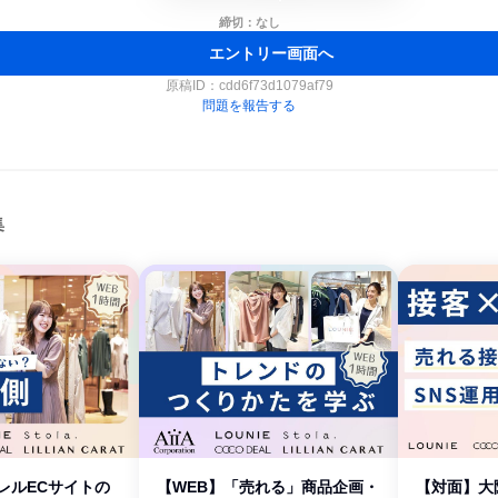
締切：なし
エントリー画面へ
原稿ID：
cdd6f73d1079af79
問題を報告する
集
レルECサイトの
【WEB】「売れる」商品企画・
【対面】大