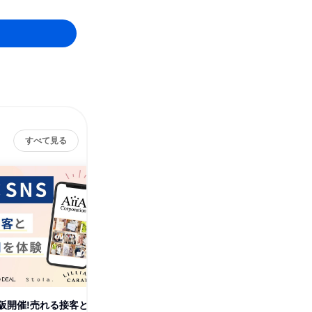
すべて見る
阪開催!売れる接客と
【WEB】アイアは接客が強
【対面】