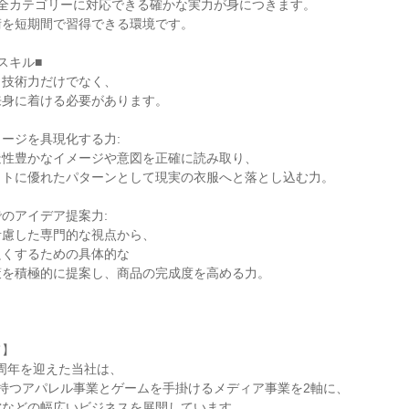
で全カテゴリーに対応できる確かな実力が身につきます。
術を短期間で習得できる環境です。
スキル■
、技術力だけでなく、
来身に着ける必要があります。
ージを具現化する力:
造性豊かなイメージや意図を正確に読み取り、
ットに優れたパターンとして現実の衣服へと落とし込む力。
のアイデア提案力:
考慮した専門的な視点から、
良くするための具体的な
策を積極的に提案し、商品の完成度を高める力。
て】
0周年を迎えた当社は、
持つアパレル事業とゲームを手掛けるメディア事業を2軸に、
営などの幅広いビジネスを展開しています。