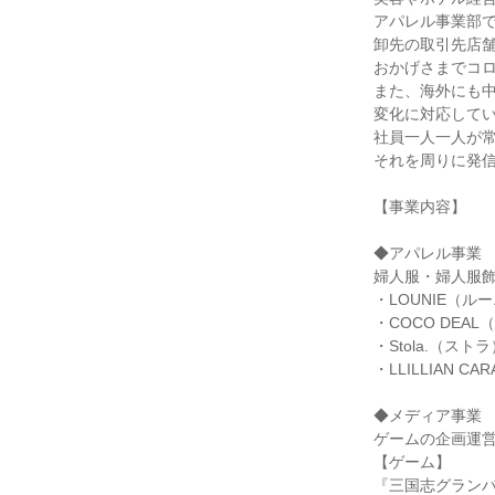
アパレル事業部で
卸先の取引先店舗
おかげさまでコロ
また、海外にも
変化に対応して
社員一人一人が
それを周りに発
【事業内容】
◆アパレル事業
婦人服・婦人服
・LOUNIE（ル
・COCO DEA
・Stola.（ストラ
・LLILLIAN 
◆メディア事業
ゲームの企画運
【ゲーム】
『三国志グラン