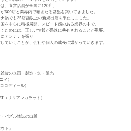
は、直営店舗が全国に120店、
が600店と業界内で確固たる基盤を築いてきました。
ナ禍でも25店舗以上の新規出店を果たしました。
中国を中心に積極展開。スピード感のある業界の中で、
いくためには、正しい情報が迅速に共有されることが重要。
常にアンテナを張り、
信していくことが、会社や個人の成長に繋がっていきます。
飾雑貨の企画・製造・卸・販売
ーニィ）
L（ココディール）
）
CARAT（リリアンカラット）
営・パズル雑誌の出版
バウト』