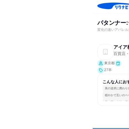
パタンナー
変化の速いアパレル
アイア
百貨店
東京都
27卒
こんな人にお
美の追求に携わり
穏やかで互いのペ
長く同じ会社に居