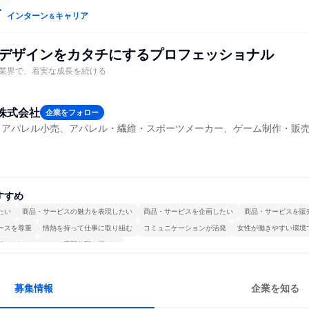
インターン
キャリア
＆
:デザインをカタチにするプロフェッショナル
業界で、着実な成長を続ける
株式会社
企業をフォロー
・アパレル小売、アパレル・繊維・スポーツメーカー、ゲーム制作・販
すすめ
たい
商品・サービスの魅力を表現したい
商品・サービスを企画したい
商品・サービスを販
ースを尊重
情熱を持って仕事に取り組む
コミュニケーションが活発
女性が働きやすい環境
続けられる
一つの専門分野を極める
募集情報
企業を知る