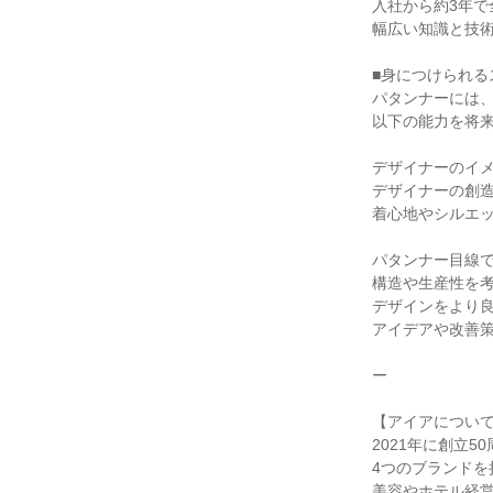
入社から約3年
幅広い知識と技
■身につけられる
パタンナーには
以下の能力を将
デザイナーのイメ
デザイナーの創
着心地やシルエ
パタンナー目線で
構造や生産性を
デザインをより
アイデアや改善
ー
【アイアについ
2021年に創立5
4つのブランドを
美容やホテル経