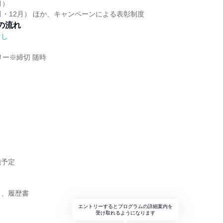
月）
月・12月） ほか、キャンペーンによる表彰制度
の流れ
なし
リー※締切 随時
施予定
ト、履歴書
エントリーするとプログラムの詳細案内を
受け取れるようになります