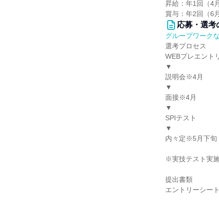
昇給：年1回（4
賞与：年2回（6
応募・選考
グループワーク
選考プロセス
WEBプレエント
▼
説明会※4月
▼
面接※4月
▼
SPIテスト
▼
内々定※5月下旬
※実技テスト実
提出書類
エントリーシー