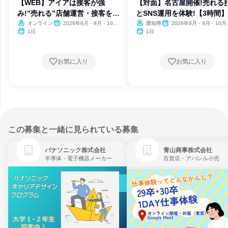
【WEB】アイアは接客が強
【対面】名古屋開催!売れる
み!”売れる”店舗運営・接客を学
とSNS運用を体験!【3時間】
ぶ
オンライン
2026年8月・9月・10
愛知県
2026年8月・9月・10月
月・11月・12月
月・12月
1日
1日
お気に入り
お気に入り
この募集と一緒に見られている募集
パナソニック株式会社
青山商事株式会社
半導体・電子機器メーカー
百貨店・アパレル小売