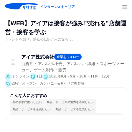
インターン
キャリア
＆
【WEB】アイアは接客が強み!”売れる”店舗運
営・接客を学ぶ
トレンドを創り、熱狂の仕掛け人になろう。
アイア株式会社
企業をフォロー
百貨店・アパレル小売、アパレル・繊維・スポーツメー
カー、ゲーム制作・販売
オンライン
1日
2026年8月・9月・10月・11月・12月
28卒 | オープン・カンパニー&キャリア教育等
こんな人におすすめ
美の追求に携わりたい
商品・サービスの魅力を表現したい
商品・サービスを企画したい
商品・サービスを販売したい
情熱を持って仕事に取り組む
コミュニケーションが活発
チームワークを重視
女性が働きやすい環境で働ける
長く同じ会社に居続けられる
人とたくさん会話する