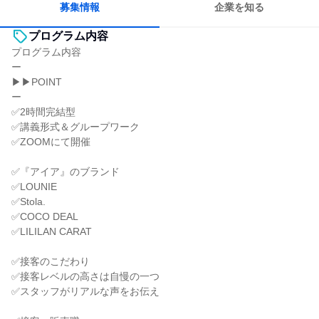
募集情報
企業を知る
プログラム内容
プログラム内容
ー
▶▶POINT
ー
✅2時間完結型
✅講義形式＆グループワーク
✅ZOOMにて開催
✅『アイア』のブランド
✅LOUNIE
✅Stola.
✅COCO DEAL
✅LILILAN CARAT
✅接客のこだわり
✅接客レベルの高さは自慢の一つ
✅スタッフがリアルな声をお伝え