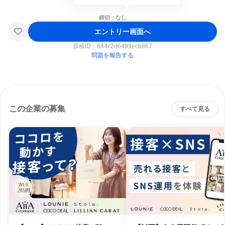
締切：なし
エントリー画面へ
原稿ID：
644c2d6499ecb867
問題を報告する
この企業の募集
すべて見る