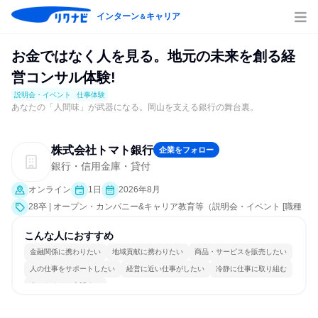
インターン
キャリア
＆
お金ではなく人を見る。地元の未来を創る経
営コンサル体験!
説明会・イベント
仕事体験
あなたの「人間味」が武器になる。岡山を支える銀行の舞台裏。
株式会社トマト銀行
企業をフォロー
銀行・信用金庫・貸付
オンライン
1日
2026年8月
28卒 | オープン・カンパニー&キャリア教育等（説明会・イベント [職種
研究、課題解決プログラム、社員交流会、就活サポート、会社説明会、
業界研究]、仕事体験）
こんな人におすすめ
金融関係に携わりたい
地域貢献に携わりたい
商品・サービスを販売したい
人の仕事をサポートしたい
経営に近い仕事がしたい
冷静に仕事に取り組む
人とたくさん会話する