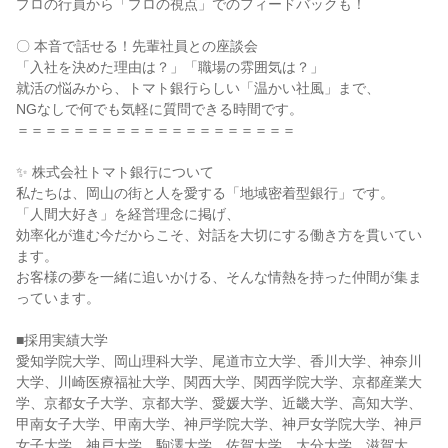
プロの行員から「プロの視点」でのフィードバックも！
〇 本音で話せる！先輩社員との座談会
「入社を決めた理由は？」「職場の雰囲気は？」
就活の悩みから、トマト銀行らしい「温かい社風」まで、
NGなしで何でも気軽に質問できる時間です。
＝＝＝＝＝＝＝＝＝＝＝＝＝＝＝＝＝＝＝＝
✨ 株式会社トマト銀行について
私たちは、岡山の街と人を愛する「地域密着型銀行」です。
「人間大好き」を経営理念に掲げ、
効率化が進む今だからこそ、対話を大切にする働き方を貫いてい
ます。
お客様の夢を一緒に追いかける、そんな情熱を持った仲間が集ま
っています。
■採用実績大学
愛知学院大学、岡山理科大学、尾道市立大学、香川大学、神奈川
大学、川崎医療福祉大学、関西大学、関西学院大学、京都産業大
学、京都女子大学、京都大学、愛媛大学、近畿大学、高知大学、
甲南女子大学、甲南大学、神戸学院大学、神戸女学院大学、神戸
女子大学、神戸大学、駒澤大学、佐賀大学、大分大学、滋賀大