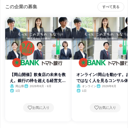
この企業の募集
すべて見る
【岡山開催】飲食店の未来を救
オンライン!岡山を動かす。
え。銀行の枠を超える経営支援
ではなく人を見るコンサル
体験
験。
岡山県
2026年8月・9月
オンライン
2026年8月
1日
1日
お気に入り
お気に入り