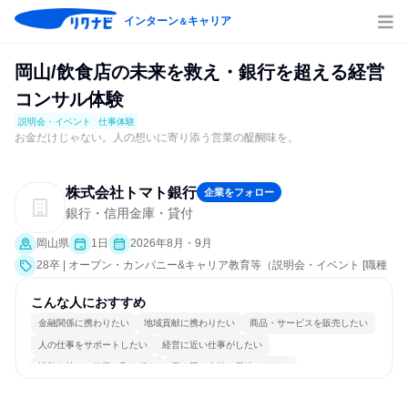
インターン
キャリア
＆
岡山/飲食店の未来を救え・銀行を超える経営
コンサル体験
説明会・イベント
仕事体験
お金だけじゃない。人の想いに寄り添う営業の醍醐味を。
株式会社トマト銀行
企業をフォロー
銀行・信用金庫・貸付
岡山県
1日
2026年8月・9月
28卒 | オープン・カンパニー&キャリア教育等（説明会・イベント [職種
研究、課題解決プログラム、社員交流会、就活サポート、会社説明会、
業界研究]、仕事体験）
こんな人におすすめ
金融関係に携わりたい
地域貢献に携わりたい
商品・サービスを販売したい
人の仕事をサポートしたい
経営に近い仕事がしたい
情熱を持って仕事に取り組む
長く同じ会社に居続けられる
人とたくさん会話する