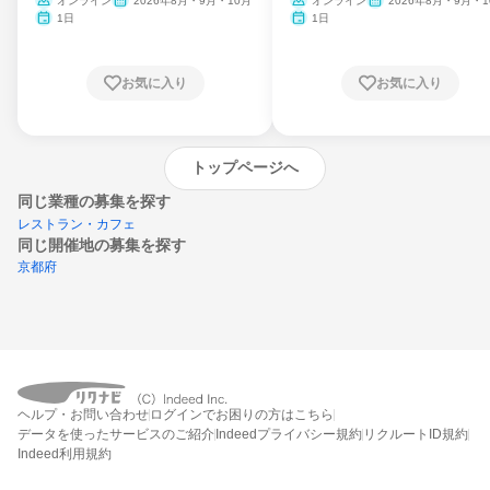
ム
オンライン
2026年8月・9月・10月
オンライン
2026年8月・9月・1
月・11月・12月
1日
1日
お気に入り
お気に入り
トップページへ
同じ業種の募集を探す
レストラン・カフェ
同じ開催地の募集を探す
京都府
エントリーするとプログラムの詳細案内を
ヘルプ・お問い合わせ
ログインでお困りの方はこちら
受け取れるようになります
データを使ったサービスのご紹介
Indeedプライバシー規約
リクルートID規約
Indeed利用規約
締切：なし
エントリー画面へ