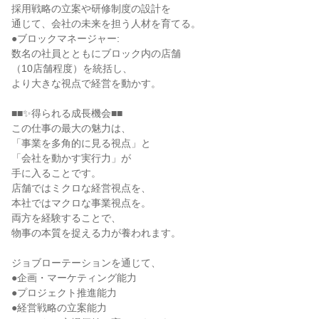
採用戦略の立案や研修制度の設計を
通じて、会社の未来を担う人材を育てる。
●ブロックマネージャー:
数名の社員とともにブロック内の店舗
（10店舗程度）を統括し、
より大きな視点で経営を動かす。
■■✨得られる成長機会■■
この仕事の最大の魅力は、
「事業を多角的に見る視点」と
「会社を動かす実行力」が
手に入ることです。
店舗ではミクロな経営視点を、
本社ではマクロな事業視点を。
両方を経験することで、
物事の本質を捉える力が養われます。
ジョブローテーションを通じて、
●企画・マーケティング能力
●プロジェクト推進能力
●経営戦略の立案能力