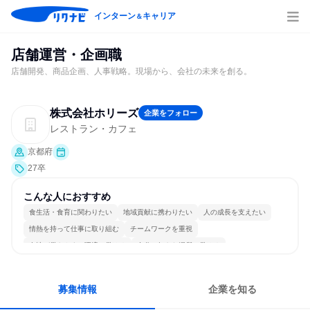
インターン
キャリア
＆
店舗運営・企画職
店舗開発、商品企画、人事戦略。現場から、会社の未来を創る。
株式会社ホリーズ
企業をフォロー
レストラン・カフェ
京都府
27卒
こんな人におすすめ
食生活・食育に関わりたい
地域貢献に携わりたい
人の成長を支えたい
情熱を持って仕事に取り組む
チームワークを重視
女性が働きやすい環境で働ける
自分の好きな場所で働ける
自分の好きな時間で働ける
人とたくさん会話する
募集情報
企業を知る