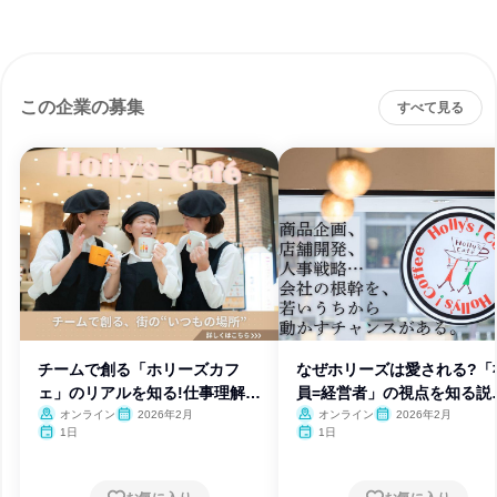
この企業の募集
すべて見る
チームで創る「ホリーズカフ
なぜホリーズは愛される?「
ェ」のリアルを知る!仕事理解説
員=経営者」の視点を知る説
明会
会
オンライン
2026年2月
オンライン
2026年2月
1日
1日