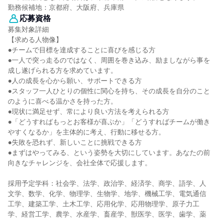
勤務候補地：京都府、大阪府、兵庫県
応募資格
募集対象詳細
【求める人物像】
●チームで目標を達成することに喜びを感じる方
●一人で突っ走るのではなく、周囲を巻き込み、励ましながら事を
成し遂げられる方を求めています。
●人の成長を心から願い、サポートできる方
●スタッフ一人ひとりの個性に関心を持ち、その成長を自分のこと
のように喜べる温かさを持った方。
●現状に満足せず、常により良い方法を考えられる方
●「どうすればもっとお客様が喜ぶか」「どうすればチームが働き
やすくなるか」を主体的に考え、行動に移せる方。
●失敗を恐れず、新しいことに挑戦できる方
●まずはやってみる、という姿勢を大切にしています。あなたの前
向きなチャレンジを、会社全体で応援します。
採用予定学科：社会学、法学、政治学、経済学、商学、語学、人
文学、数学、化学、物理学、生物学、地学、機械工学、電気通信
工学、建築工学、土木工学、応用化学、応用物理学、原子力工
学、経営工学、農学、水産学、畜産学、獣医学、医学、歯学、薬