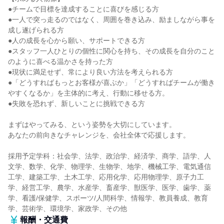
●チームで目標を達成することに喜びを感じる方
●一人で突っ走るのではなく、周囲を巻き込み、励ましながら事を
成し遂げられる方
●人の成長を心から願い、サポートできる方
●スタッフ一人ひとりの個性に関心を持ち、その成長を自分のこと
のように喜べる温かさを持った方
●現状に満足せず、常により良い方法を考えられる方
●「どうすればもっとお客様が喜ぶか」「どうすればチームが働き
やすくなるか」を主体的に考え、行動に移せる方。
●失敗を恐れず、新しいことに挑戦できる方
まずはやってみる、という姿勢を大切にしています。
あなたの前向きなチャレンジを、会社全体で応援します。
採用予定学科：社会学、法学、政治学、経済学、商学、語学、人
文学、数学、化学、物理学、生物学、地学、機械工学、電気通信
工学、建築工学、土木工学、応用化学、応用物理学、原子力工
学、経営工学、農学、水産学、畜産学、獣医学、医学、歯学、薬
学、看護/保健学、スポーツ/人間科学、情報学、教員養成、教育
学、芸術学、環境学、家政学、その他
報酬・交通費