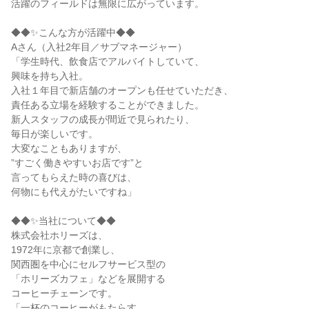
活躍のフィールドは無限に広がっています。
◆◆✨こんな方が活躍中◆◆
Aさん（入社2年目／サブマネージャー）
「学生時代、飲食店でアルバイトしていて、
興味を持ち入社。
入社１年目で新店舗のオープンも任せていただき、
責任ある立場を経験することができました。
新人スタッフの成長が間近で見られたり、
毎日が楽しいです。
大変なこともありますが、
”すごく働きやすいお店です”と
言ってもらえた時の喜びは、
何物にも代えがたいですね」
◆◆✨当社について◆◆
株式会社ホリーズは、
1972年に京都で創業し、
関西圏を中心にセルフサービス型の
「ホリーズカフェ」などを展開する
コーヒーチェーンです。
「一杯のコーヒーがもたらす