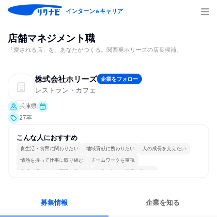
インターン
キャリア
＆
店舗マネジメント職
「愛される店」を、あなたがつくる。関西発ホリーズの店長候補。
株式会社ホリーズ
企業をフォロー
レストラン・カフェ
兵庫県
27卒
こんな人におすすめ
食生活・食育に関わりたい
地域貢献に携わりたい
人の成長を支えたい
情熱を持って仕事に取り組む
チームワークを重視
女性が働きやすい環境で働ける
自分の好きな場所で働ける
自分の好きな時間で働ける
人とたくさん会話する
募集情報
企業を知る