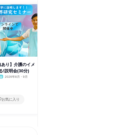
特典あり】介護のイメ
介護のイメージが変わる!1day
【愛知で
!説明会(30分)
仕事体験(東京都エリア)
間を守る
2026年8月・9月
東京都
2026年8月・9月・10月・11
愛知県
月・12月
1日
1日
お気に入り
お気に入り