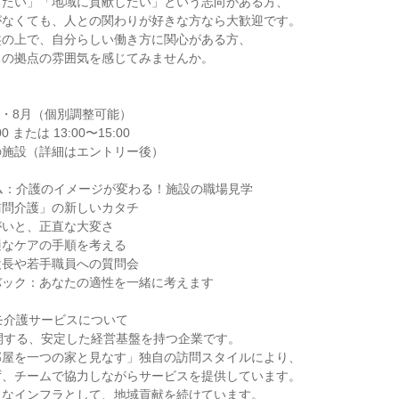
ちたい」「地域に貢献したい」という志向がある方、
がなくても、人との関わりが好きな方なら大歓迎です。
盤の上で、自分らしい働き方に関心がある方、
ちの拠点の雰囲気を感じてみませんか。
7月・8月（個別調整可能）
0 または 13:00〜15:00
の施設（詳細はエントリー後）
ム：介護のイメージが変わる！施設の職場見学
訪問介護」の新しいカタチ
がいと、正直な大変さ
適なケアの手順を考える
設長や若手職員への質問会
バック：あなたの適性を一緒に考えます
モ介護サービスについて
開する、安定した経営基盤を持つ企業です。
部屋を一つの家と見なす」独自の訪問スタイルにより、
ず、チームで協力しながらサービスを提供しています。
欠なインフラとして、地域貢献を続けています。