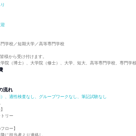
あり
歓迎
】
専門学校／短期大学／高等専門学校
】
業の皆様から受け付けます。
大学院（博士）、大学院（修士）、大学、短大、高等専門学校、専門学
費
の流れ
順）、適性検査なし、グループワークなし、筆記試験なし
れ
法】
ントリー
のフロー】
以降に担当者より連絡し、