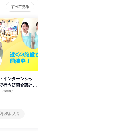
すべて見る
・インターンシッ
神奈川・インターンシップ 施
【WEB
で行う訪問介護と
設内で行う「新しい訪問介護」
ージが変
とは
2026年8月
神奈川県
2026年8月
オンラ
5日～10日
1日
お気に入り
お気に入り