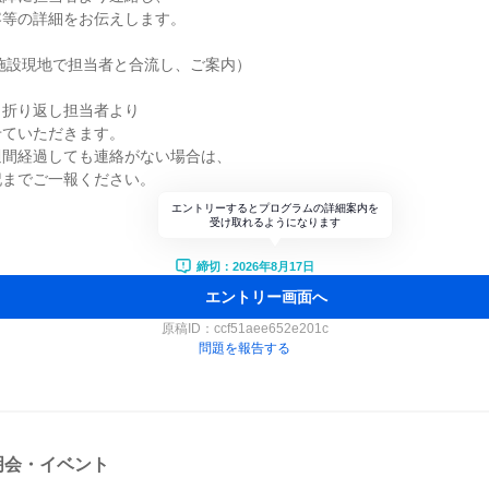
容等の詳細をお伝えします。
施設現地で担当者と合流し、ご案内）
、折り返し担当者より
せていただきます。
週間経過しても連絡がない場合は、
記までご一報ください。
エントリーするとプログラムの詳細案内を
受け取れるようになります
締切：2026年8月17日
エントリー画面へ
原稿ID：
ccf51aee652e201c
問題を報告する
明会・イベント