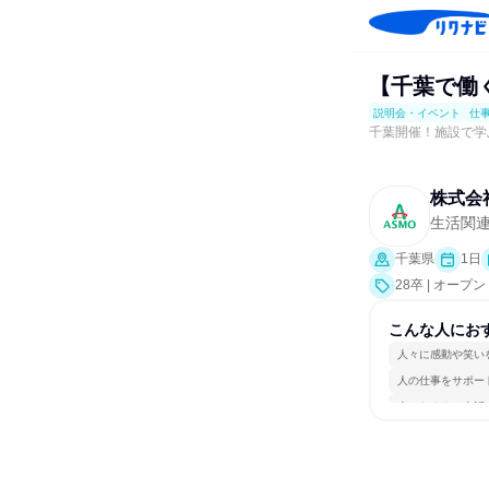
【千葉で働
説明会・イベント
仕
千葉開催！施設で学
株式会
生活関連
千葉県
1日
28卒 | オ
業界研究]、仕
こんな人にお
人々に感動や笑い
人の仕事をサポー
人とたくさん会話