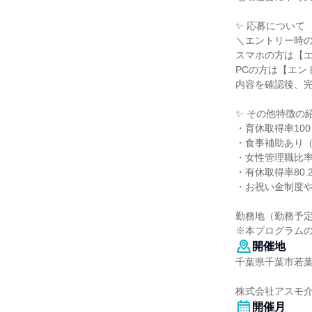
✨ 応募について
＼エントリー時
スマホの方は【
PCの方は【エン
内容を確認後、
✨ その他特徴の
・育休取得率10
・食事補助あり（
・女性管理職比率5
・有休取得率80.
・お祝い金制度
勤務地（勤務予
※本プログラム
開催地
千葉県千葉市若
株式会社アスモ
開催月