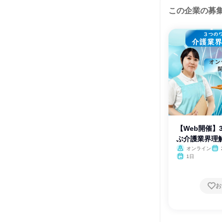
この企業の募
【Web開催】
ぶ介護業界理
オンライン
1日
お