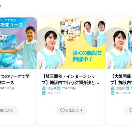
集
3つのワークで学
【埼玉開催・インターンシッ
【大阪開催
解コース
プ】施設内で行う訪問介護と
プ】施設内
は?
は?
2026年8月
埼玉県
2026年8月
大阪府
5日～10日
5日～10日
気に入り
お気に入り