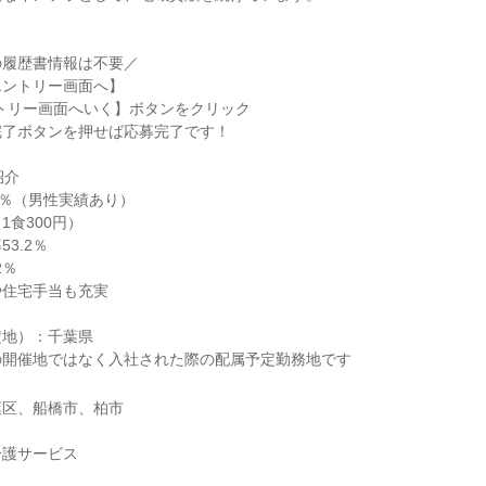
の履歴書情報は不要／
エントリー画面へ】
トリー画面へいく】ボタンをクリック
完了ボタンを押せば応募完了です！
紹介
0％（男性実績あり）
1食300円）
3.2％
2％
や住宅手当も充実
定地）：千葉県
の開催地ではなく入社された際の配属予定勤務地です
葉区、船橋市、柏市
介護サービス