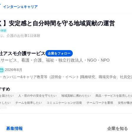
インターン
キャリア
＆
く】安定感と自分時間を守る地域貢献の運営
事体験
ぶ。介護のお仕事1日体験
社アスモ介護サービス
企業をフォロー
サービス、看護・介護、福祉・独立行政法人・NGO・NPO
2026年8月
ープン・カンパニー&キャリア教育等（説明会・イベント [職種研究、職場見学会、社員
事体験）
すすめ
を届けたい
人・世の中の安全を守りたい
地域貢献に携わりたい
商品・サービスを販売した
トしたい
チームを統率したい
コミュニケーションが活発
チームワークを重視
女性が働
する
募集情報
企業を知る