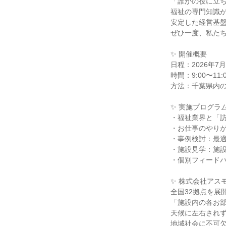
「誰かの役に立
福祉の専門知識
安定した経営基
ぜひ一度、私た
✨ 開催概要
日程：2026年
時間：9:00〜11:0
方法：千葉県内
✨ 実施プログラ
・福祉業界と「
・お仕事のやり
・事例検討：最
・施設見学：施
・個別フィード
✨ 株式会社アス
全国32拠点を展
「施設内の各お
天候に左右され
地域社会に不可