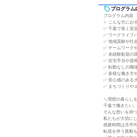
プログラム
プログラム内容
✨ こんな方にお
✅ 千葉で長く安
✅ ワークライフ
✅ 地域貢献や社
✅ チームワーク
✅ 未経験歓迎の
✅ 住宅手当や資
✅ 転勤なしの職
✅ 多様な働き方
✅ 安心感のある
✅ まちづくりや
＼理想の暮らし
千葉で働きたい
そんな想いを持
私たちが大切に
残業時間は月平均
転居を伴う異動