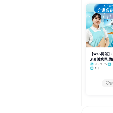
【Web開催】
ぶ介護業界理
オンライン
1日
お