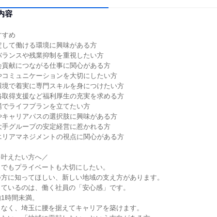
内容
すすめ
定して働ける環境に興味がある方
バランスや残業抑制を重視したい方
会貢献につながる仕事に関心がある方
やコミュニケーションを大切にしたい方
環境で着実に専門スキルを身につけたい方
格取得支援など福利厚生の充実を求める方
場でライフプランを立てたい方
やキャリアパスの選択肢に興味がある方
大手グループの安定経営に惹かれる方
エリアマネジメントの視点に関心がある方
を叶えたい方へ／
。でもプライベートも大切にしたい。
つ方に知ってほしい、新しい地域の支え方があります。
しているのは、働く社員の「安心感」です。
1時間未満。
もなく、埼玉に腰を据えてキャリアを築けます。