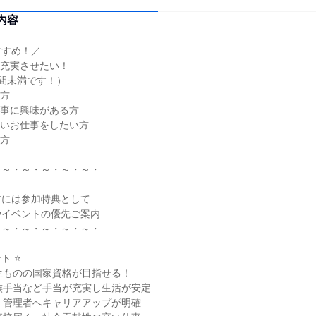
内容
すすめ！／
も充実させたい！
間未満です！）
い方
仕事に興味がある方
高いお仕事をしたい方
る方
・～・～・～・～・～・
方には参加特典として
やイベントの優先ご案内
・～・～・～・～・～・
ト ⭐
生ものの国家資格が目指せる！
族手当など手当が充実し生活が安定
・管理者へキャリアアップが明確