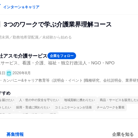
インターン
キャリア
＆
催】3つのワークで学ぶ介護業界理解コース
間未満／勤務地希望配属／未経験から始める
社アスモ介護サービス
企業をフォロー
サービス、看護・介護、福祉・独立行政法人・NGO・NPO
1日
2026年8月
プン・カンパニー&キャリア教育等（説明会・イベント [職種研究、会社説明会、業界研
すすめ
を届けたい
人・世の中の安全を守りたい
地域貢献に携わりたい
商品・サービスを販売した
トしたい
採用・育成に関わりたい
コミュニケーションが活発
チームワークを重視
環境で働ける
若手が裁量を持てる環境
募集情報
企業を知る