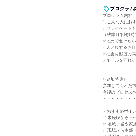
プログラム
プログラム内容
＼こんな人にお
✅プライベート
（残業月平均1時
✅地元で働きた
✅人と接するお
✅社会貢献度の
✅ルールを守れ
～・～・～・～
✨参加特典✨
参加してくれた
今後のプロセス
～・～・～・～
⭐ おすすめポイン
✅ 未経験から一
✅ 地域手当や家
✅ 現場から本部