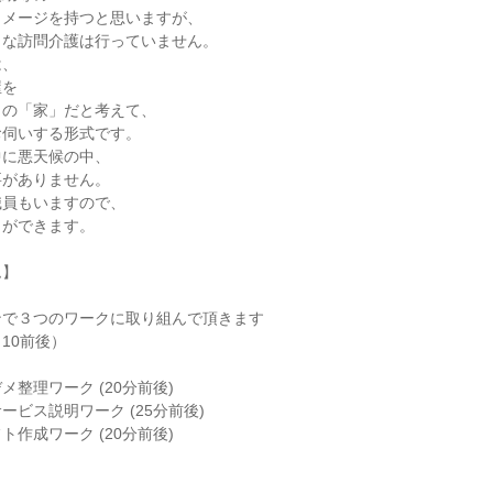
イメージを持つと思いますが、
うな訪問介護は行っていません。
は、
屋を
りの「家」だと考えて、
お伺いする形式です。
中に悪天候の中、
要がありません。
職員もいますので、
とができます。
ム】
ンで３つのワークに取り組んで頂きます
10前後）
整理ワーク (20分前後)
ービス説明ワーク (25分前後)
作成ワーク (20分前後)