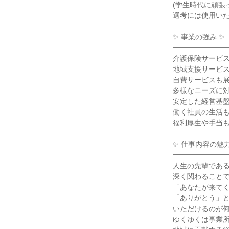
(学生時代に頑張
選考には使用い
✨ 事業の強み ✨
━━━━━━━
介護保険サービ
地域支援サービ
自費サービスも
多様なニーズに
安定した経営基
働く社員の生活
福利厚生や手当
✨ 仕事内容の魅力
━━━━━━━
人生の先輩であ
深く関わること
「あなたが来て
「ありがとう」
いただけるのが
ゆくゆくは事業