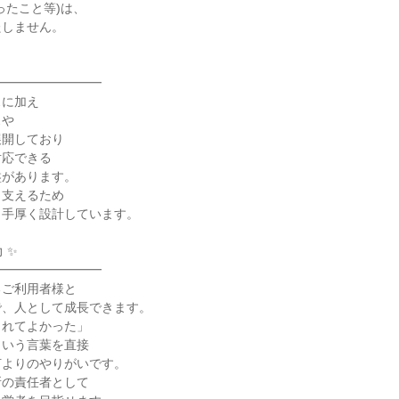
ったこと等)は、
たしません。
━━━━━━━━━
スに加え
スや
展開しており
対応できる
盤があります。
も支えるため
も手厚く設計しています。
 ✨
━━━━━━━━━
るご利用者様と
で、人として成長できます。
くれてよかった」
という言葉を直接
何よりのやりがいです。
所の責任者として