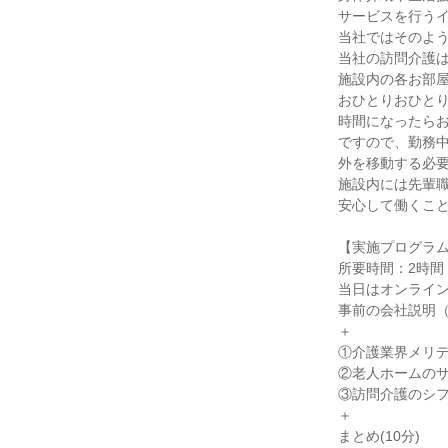
サービスを行う
当社ではそのよ
当社の訪問介護
施設内の各お部
おひとりおひと
時間になったら
ですので、勤務
外を移動する必
施設内には先輩
安心して働くこ
【実施プログラ
所要時間：2時間
当日はオンライ
事前の会社説明（
＋
①介護業界メリデメ
②老人ホームのサ
③訪問介護のシフト
＋
まとめ(10分)