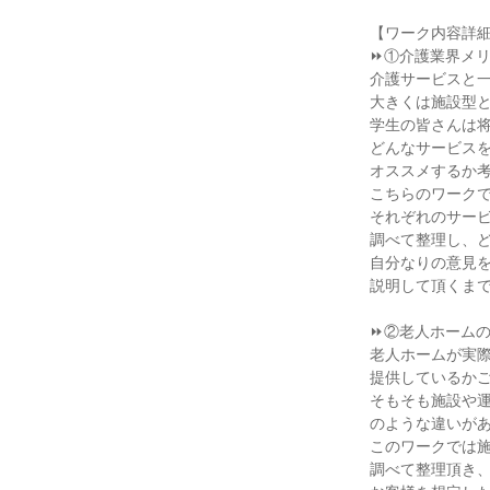
【ワーク内容詳
⏩①介護業界メリデ
介護サービスと
大きくは施設型
学生の皆さんは
どんなサービスを
オススメするか
こちらのワーク
それぞれのサー
調べて整理し、
自分なりの意見
説明して頂くま
⏩②老人ホームの
老人ホームが実
提供しているか
そもそも施設や
のような違いが
このワークでは
調べて整理頂き