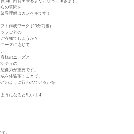
た質問に回答出来るようになって頂きます。
からの質問を
ら業界理解はカンペキです！
ト作成ワーク (20分前後)
タッフごとの
をご存知でしょうか？
のニーズに応じて、
き、
お客様のニーズと
パシティの
る想像力が重要です。
作成を体験頂くことで、
がどのように行われているかを
るようになると思います
す
】
です。