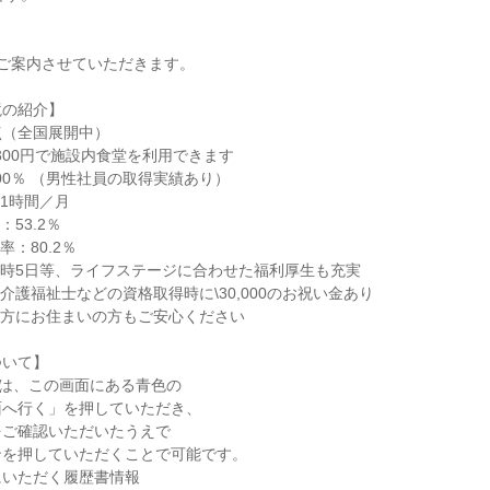
ご案内させていただきます。
境の紹介】
点（全国展開中）
300円で施設内食堂を利用できます
00％ （男性社員の取得実績あり）
1時間／月
53.2％
：80.2％
時5日等、ライフステージに合わせた福利厚生も充実
介護福祉士などの資格取得時に\30,000のお祝い金あり
遠方にお住まいの方もご安心ください
ついて】
)は、この画面にある青色の
面へ行く」を押していただき、
をご確認いただいたうえで
ンを押していただくことで可能です。
にいただく履歴書情報