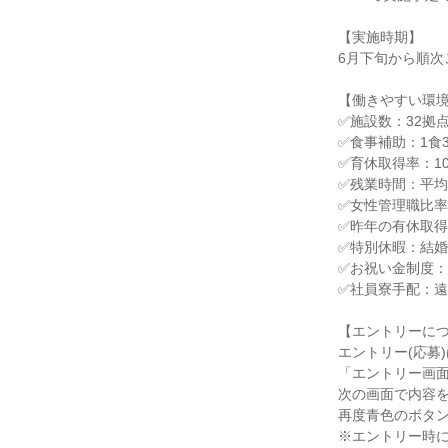
【実施時期】
6月下旬から順次
【働きやすい環
✅施設数：32拠
✅食事補助：1食
✅育休取得率：1
✅残業時間：平均
✅女性管理職比率：
✅昨年の有休取得率
✅特別休暇：結婚
✅お祝い金制度：
✅社員寮手配：
【エントリーに
エントリー(応募
「エントリー画
次の画面で内容
再度青色のボタ
※エントリー時