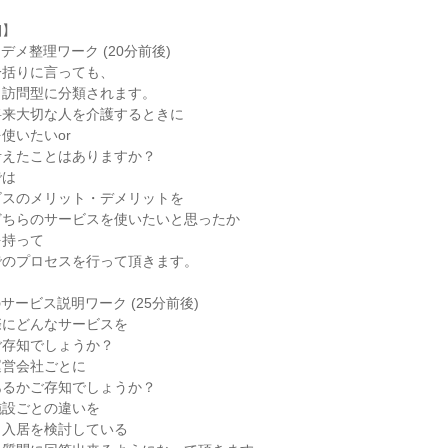
細】
メ整理ワーク (20分前後)
一括りに言っても、
と訪問型に分類されます。
将来大切な人を介護するときに
使いたいor
考えたことはありますか？
では
ビスのメリット・デメリットを
どちらのサービスを使いたいと思ったか
を持って
でのプロセスを行って頂きます。
サービス説明ワーク (25分前後)
際にどんなサービスを
ご存知でしょうか？
運営会社ごとに
あるかご存知でしょうか？
施設ごとの違いを
、入居を検討している