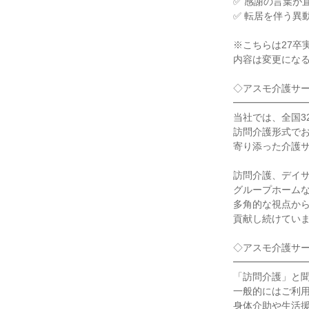
✅ 感謝の言葉が
✅ 転居を伴う異
※こちらは27卒
内容は変更にな
◇アスモ介護サ
━━━━━━━
当社では、全国3
訪問介護形式で
寄り添った介護
訪問介護、デイ
グループホーム
多角的な視点か
貢献し続けてい
◇アスモ介護サー
━━━━━━━
「訪問介護」と
一般的にはご利
身体介助や生活