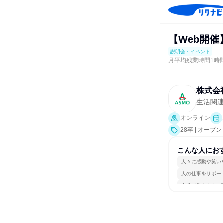
【Web開
説明会・イベント
月平均残業時間1時
株式会
生活関連
オンライン
28卒 | オー
こんな人にお
人々に感動や笑い
人の仕事をサポー
女性が働きやすい