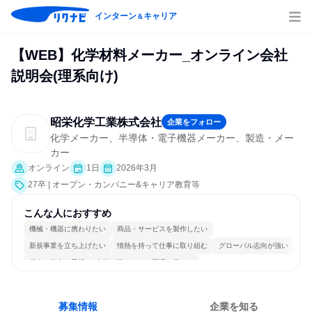
インターン
キャリア
＆
【WEB】化学材料メーカー_オンライン会社
説明会(理系向け)
昭栄化学工業株式会社
企業をフォロー
化学メーカー、半導体・電子機器メーカー、製造・メー
カー
オンライン
1日
2026年3月
27卒 | オープン・カンパニー&キャリア教育等
こんな人におすすめ
機械・機器に携わりたい
商品・サービスを製作したい
新規事業を立ち上げたい
情熱を持って仕事に取り組む
グローバル志向が強い
個人の能力を重視
女性が働きやすい環境で働ける
長く同じ会社に居続けられる
一つの専門分野を極める
若手が裁量を持てる環境
募集情報
企業を知る