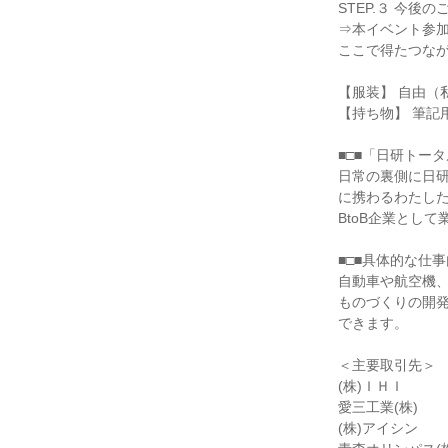
STEP.３ 今後の
⇒本イベント参
ここで得たつな
【服装】 自由（
【持ち物】 筆記
■□■「日研トー
日常の裏側に日研
に携わるわたし
BtoB企業とし
■□■具体的な仕事
自動車や航空機
ものづくりの開
できます。
＜主要取引先＞
(株)ＩＨＩ
愛三工業(株)
(株)アイシン