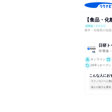
【食品・化
説明会・イベント
農学・生物系の知識
日研ト
半導体
オンライン
28卒 | オ
こんな人にお
テクノロジーに携
個人の能力を重視