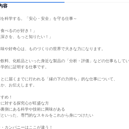
内容
側を科学する。「安心・安全」を守る仕事～
を食べるのが好き！」
奥深さを、もっと知りたい！」
興味や好奇心は、ものづくりの世界で大きな力になります。
や飲料、化粧品といった身近な製品の「分析・評価」などの仕事もして
科学的に証明する仕事です。
もとに届くまでに行われる「縁の下の力持ち」的な仕事について、
るか、お伝えします。
すすめ！
食に対する探究心が旺盛な方
の裏側にある科学や技術に興味がある
理といった、専門的なスキルをこれから身につけたい
ン・カンパニーはここが違う！