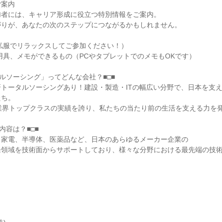
ご案内
加者には、キャリア形成に役立つ特別情報をご案内。
がりが、あなたの次のステップにつながるかもしれません。
私服でリラックスしてご参加ください！）
用具、メモができるもの（PCやタブレットでのメモもOKです）
タルソーシング」ってどんな会社？■□■
トータルソーシングあり！建設・製造・ITの幅広い分野で、日本を支
たち。
て業界トップクラスの実績を誇り、私たちの当たり前の生活を支える力を
内容は？■□■
、家電、半導体、医薬品など、日本のあらゆるメーカー企業の
発領域を技術面からサポートしており、様々な分野における最先端の技