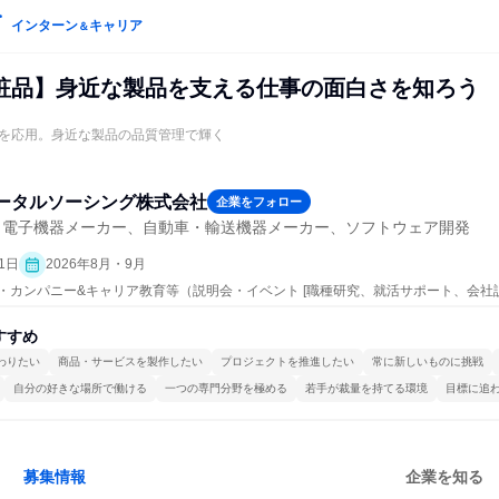
インターン
キャリア
＆
粧品】身近な製品を支える仕事の面白さを知ろう
を応用。身近な製品の品質管理で輝く
ータルソーシング株式会社
企業をフォロー
・電子機器メーカー、自動車・輸送機器メーカー、ソフトウェア開発
1日
2026年8月・9月
ープン・カンパニー&キャリア教育等（説明会・イベント [職種研究、就活サポート、会社
すすめ
わりたい
商品・サービスを製作したい
プロジェクトを推進したい
常に新しいものに挑戦
自分の好きな場所で働ける
一つの専門分野を極める
若手が裁量を持てる環境
目標に追
募集情報
企業を知る