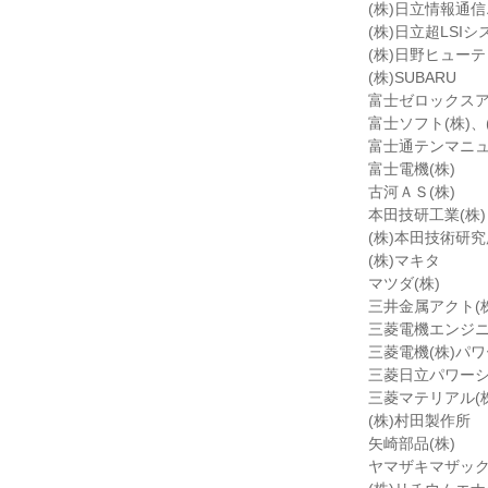
(株)日立情報通
(株)日立超LSI
(株)日野ヒュー
(株)SUBARU
富士ゼロックスア
富士ソフト(株)、
富士通テンマニュ
富士電機(株)
古河ＡＳ(株)
本田技研工業(株)
(株)本田技術研究
(株)マキタ
マツダ(株)
三井金属アクト(株
三菱電機エンジニ
三菱電機(株)パ
三菱日立パワーシ
三菱マテリアル(株
(株)村田製作所
矢崎部品(株)
ヤマザキマザック