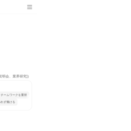
説明会、業界研究]）
チームワークを重視
われず働ける