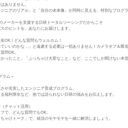
ではありません。
ンジニアのリアル」と「自分の未来像」が同時に見える、特別なプログ
以上のメーカーを支援する日研トータルソーシングだからこそ
パスのヒントを、あなたにお届けします。
名OK！どんな質問もウェルカム！
いていいのかな…」と遠慮する必要は一切ありません！カメラオフ＆匿
質問OK。
たかったこと」「ぶっちゃけ大変なこと」など、ここでしか聞けない本
ログラム＞
介
広さや充実したエンジニア育成プログラム、
える福利厚生など、他では語られない日研の強みをお伝えします。
応答（チャット活用）
フで、どんな質問でもOK。
っちゃけトーク」で、就活のモヤモヤを一緒に解消しましょう。