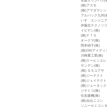
青森オリンパス(株
(株)アスモ
(株)アマダマシ
アルバック九州(株
いすゞエンジニア
伊藤忠テクノソリ
イビデン(株)
(株)ＦＴＳ
オークマ(株)
岡本硝子(株)
(株)OKIアイディ
川崎重工業(株)
(株)ケーヒンエ
サンデン(株)
(株) ＧＳユアサ
(株)ジーテクト
(株)ジェイテクト
(株)ジェータック
ジヤトコ(株)
住友建機(株)
(株)仙台ニコン
ソニーセミコンダ