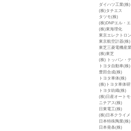
ダイハツ工業(株)
(株)タチエス
タツモ(株)
(株)DNPエル
(株)東海理化
東京エレクトロン
東京航空計器(株)
東芝三菱電機産業
(株)東芝
(株) トッパン
トヨタ自動車(株)
豊田合成(株)
トヨタ車体(株)
(株)トヨタ車体
トヨタ紡織(株)
(株)日産オート
ニチアス(株)
日東電工(株)
(株)日本クライ
日本特殊陶業(株)
日本発条(株)