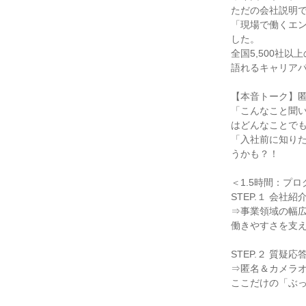
ただの会社説明
「現場で働くエ
した。
全国5,500社
語れるキャリア
【本音トーク】匿
「こんなこと聞
はどんなことでも
「入社前に知り
うかも？！
＜1.5時間：プ
STEP.１ 会社紹
⇒事業領域の幅
働きやすさを支
STEP.２ 質疑
⇒匿名＆カメラオ
ここだけの「ぶ