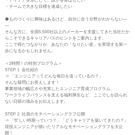
・アイデアを形にして、誰かを喜ばせたい
・チームで大きな目標を達成したい
◆ものづくりに興味はあるけど、自分に合う分野がわからない―
―
そんな方に、全国5,500社以上のメーカーを支援してきた当社だか
らこそできるキャリアパスのヒントをご案内します。
ここで得たつながりが、あなたの「なりたい姿」を実現する第一
歩になるかもしれません。
＜2時間！の特別プログラム＞
STEP.１ 会社紹介
⇒ 「エンジニアってどんな毎日を送っているの？」
そんな疑問にお答えします！
事業領域の幅広さや充実したエンジニア育成プログラム、
ワークライフバランスを支える福利厚生など、ここでしか語られ
ない日研の強みをお伝えします。
STEP.２ 社員のモチベーショングラフ公開
⇒ 「忙しい時期っていつ？」「どうキャリアを築いてきたの？」
現役エンジニアが描いたリアルなモチベーショングラフを大公
開！