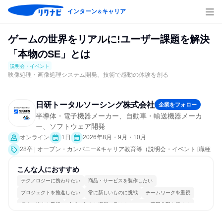
インターン
キャリア
＆
ゲームの世界をリアルに!ユーザー課題を解決
「本物のSE」とは
説明会・イベント
映像処理・画像処理システム開発。技術で感動の体験を創る
日研トータルソーシング株式会社
企業をフォロー
半導体・電子機器メーカー、自動車・輸送機器メーカ
ー、ソフトウェア開発
オンライン
1日
2026年8月・9月・10月
28卒 | オープン・カンパニー&キャリア教育等（説明会・イベント [職種
研究、就活サポート、会社説明会、業界研究]）
こんな人におすすめ
テクノロジーに携わりたい
商品・サービスを製作したい
プロジェクトを推進したい
常に新しいものに挑戦
チームワークを重視
個人の能力を重視
自分の好きな場所で働ける
一つの専門分野を極める
若手が裁量を持てる環境
目標に追われず働ける