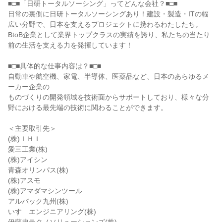
■□■「日研トータルソーシング」ってどんな会社？■□■
日常の裏側に日研トータルソーシングあり！建設・製造・ITの幅
広い分野で、日本を支えるプロジェクトに携わるわたしたち。
BtoB企業として業界トップクラスの実績を誇り、私たちの当たり
前の生活を支える力を発揮しています！
■□■具体的な仕事内容は？■□■
自動車や航空機、家電、半導体、医薬品など、日本のあらゆるメ
ーカー企業の
ものづくりの開発領域を技術面からサポートしており、様々な分
野における最先端の技術に関わることができます。
＜主要取引先＞
(株)ＩＨＩ
愛三工業(株)
(株)アイシン
青森オリンパス(株)
(株)アスモ
(株)アマダマシンツール
アルバック九州(株)
いすゞエンジニアリング(株)