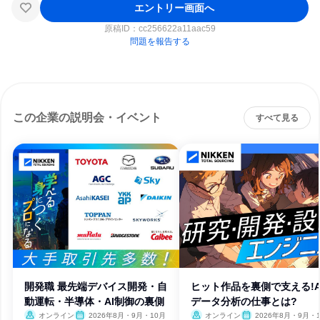
エントリー画面へ
原稿ID：
cc256622a11aac59
問題を報告する
この企業の説明会・イベント
すべて見る
開発職 最先端デバイス開発・自
ヒット作品を裏側で支える!A
動運転・半導体・AI制御の裏側
データ分析の仕事とは?
オンライン
2026年8月・9月・10月
オンライン
2026年8月・9月・