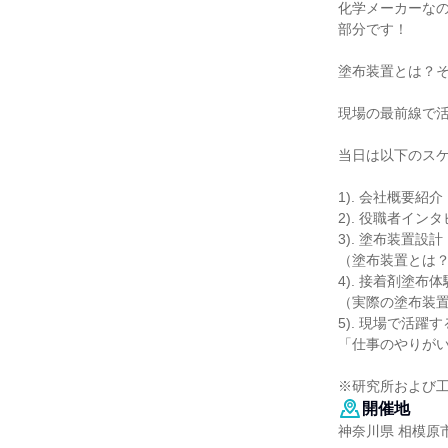
化学メーカーな
部分です！
塗布装置とは？
現場の最前線で
当日は以下のス
1). 会社概要紹介
2). 役職者イ
3). 塗布装置
（塗布装置とは
4). 接着剤塗布体
（実際の塗布装
5). 現場で活躍
「仕事のやりがい
※研究所および
開催地
神奈川県 相模原市