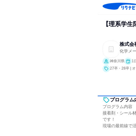
【理系学生
株式会
化学メ
神奈川県
1
27卒・28卒 
プログラム
プログラム内容
接着剤・シール
です！
現場の最前線で