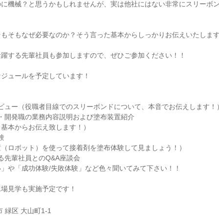
のに機械？と思うかもしれませんが、実は他社にはない非常にスリーボ
そもそもなぜ必要なのか？そう言った基本からしっかりお伝えいたしま
活躍する先輩社員も参加しますので、ぜひご参加ください！！
ケジュールを予定しています！
ンタビュー（役職者目線でのスリーボンドについて、本音でお伝えします！
設計・開発職の業務内容説明および塗布装置紹介
？基本からお伝え致します！）
験
置（ロボット）を使って接着剤を塗布体験して見ましょう！）
する先輩社員とのQ&A座談会
」や「成功体験/失敗体験」など色々聞いてみて下さい！！
工場見学も実施予定です！
 緑区 大山町1-1