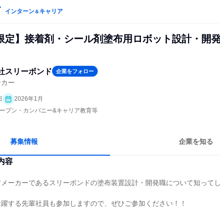
インターン
キャリア
＆
限定】接着剤・シール剤塗布用ロボット設計・開
社スリーボンド
企業をフォロー
ーカー
日
2026年1月
| オープン・カンパニー&キャリア教育等
募集情報
企業を知る
内容
材メーカーであるスリーボンドの塗布装置設計・開発職について知って
活躍する先輩社員も参加しますので、ぜひご参加ください！！