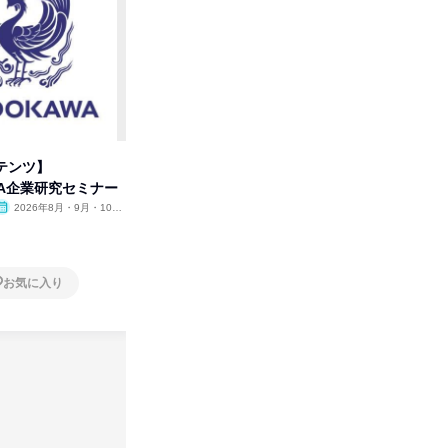
テンツ】
【ミツカン/事務系コース】営業
集英社が
WA企業研究セミナー
を理解する1day仕事体験
パニー
2026年8月・9月・10
オンライン
2026年12月
オンラ
月・11月・12月
1日
1日
お気に入り
お気に入り