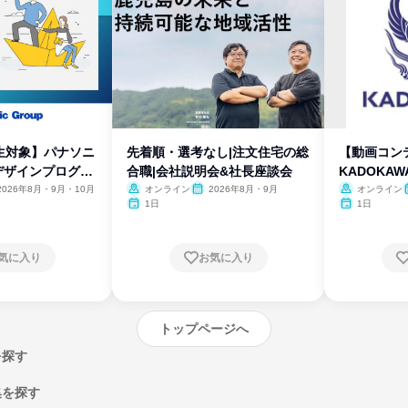
生対象】パナソニ
先着順・選考なし|注文住宅の総
【動画コン
デザインプログラ
合職|会社説明会&社長座談会
KADOKA
2026年8月・9月・10月
オンライン
2026年8月・9月
オンライン
1日
1日
気に入り
お気に入り
トップページへ
を探す
集を探す