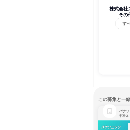
株式会社
その
す
この募集と一
パナソ
半導体