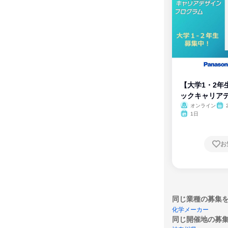
【大学1・2年
ックキャリア
ム
オンライン
1日
お
同じ業種の募集
化学メーカー
同じ開催地の募