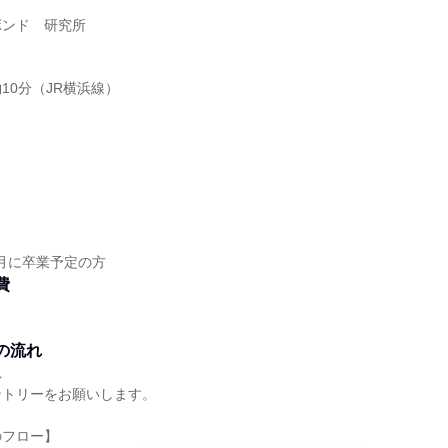
ボンド 研究所
10分（JR横浜線）
】
】
年3月に卒業予定の方
費
の流れ
れ
ントリーをお願いします。
のフロー】