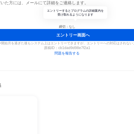
だいた方には、メールにて詳細をご連絡します。
エントリーするとプログラムの詳細案内を
受け取れるようになります
締切：なし
エントリー画面へ
や開始月を過ぎた後もシステム上はエントリーできますが、エントリーへの対応はされない
原稿ID：
cb1dad9d98e7f2a1
問題を報告する
集