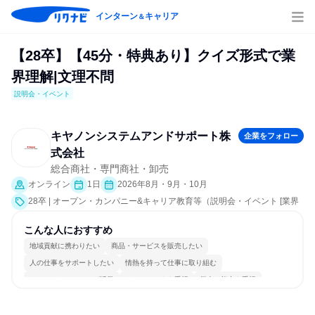
インターン
キャリア
＆
【28卒】【45分・特典あり】クイズ形式で業
界理解|文理不問
説明会・イベント
キヤノンシステムアンドサポート株
企業をフォロー
式会社
総合商社・専門商社・卸売
オンライン
1日
2026年8月・9月・10月
28卒 | オープン・カンパニー&キャリア教育等（説明会・イベント [業界
研究]）
こんな人におすすめ
地域貢献に携わりたい
商品・サービスを販売したい
人の仕事をサポートしたい
情熱を持って仕事に取り組む
コミュニケーションが活発
チームワークを重視
個人の能力を重視
長く同じ会社に居続けられる
多様な職種の人と関われる
若手が裁量を持てる環境