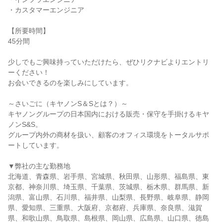
・カスタマーエンジニア
【所要時間】
45分間
少しでもご興味持っていただけたら、ぜひリクナビよりエントリ
ーください！
お会いできるのを楽しみにしています。
～さいごに（キヤノンS＆Sとは？）～
キヤノングループの日本国内における販売・保守を手掛けるキヤ
ノンS&S。
グループ内外の商材を扱い、顧客のオフィス環境をトータルサポ
ートしています。
▼弊社の主な勤務地
北海道、青森県、岩手県、宮城県、秋田県、山形県、福島県、東
京都、神奈川県、埼玉県、千葉県、茨城県、栃木県、群馬県、新
潟県、富山県、石川県、福井県、山梨県、長野県、岐阜県、静岡
県、愛知県、三重県、大阪府、京都府、兵庫県、奈良県、滋賀
県、和歌山県、鳥取県、島根県、岡山県、広島県、山口県、徳島