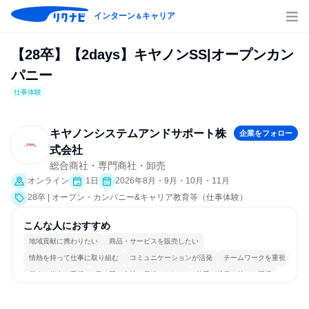
インターン
キャリア
＆
【28卒】【2days】キヤノンSS|オープンカン
パニー
仕事体験
キヤノンシステムアンドサポート株
企業をフォロー
式会社
総合商社・専門商社・卸売
オンライン
1日
2026年8月・9月・10月・11月
28卒 | オープン・カンパニー&キャリア教育等（仕事体験）
こんな人におすすめ
地域貢献に携わりたい
商品・サービスを販売したい
情熱を持って仕事に取り組む
コミュニケーションが活発
チームワークを重視
個人の能力を重視
長く同じ会社に居続けられる
若手が裁量を持てる環境