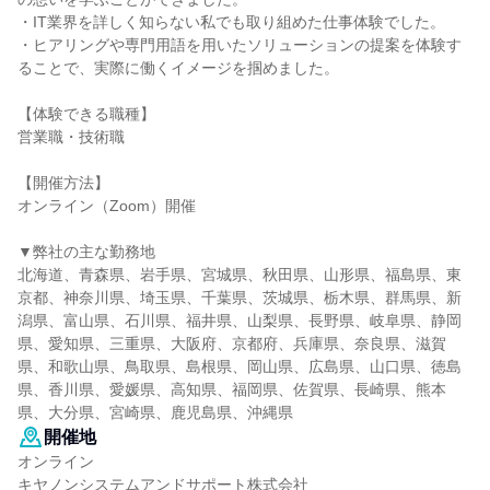
・IT業界を詳しく知らない私でも取り組めた仕事体験でした。
・ヒアリングや専門用語を用いたソリューションの提案を体験す
ることで、実際に働くイメージを掴めました。
【体験できる職種】
営業職・技術職
【開催方法】
オンライン（Zoom）開催
▼弊社の主な勤務地
北海道、青森県、岩手県、宮城県、秋田県、山形県、福島県、東
京都、神奈川県、埼玉県、千葉県、茨城県、栃木県、群馬県、新
潟県、富山県、石川県、福井県、山梨県、長野県、岐阜県、静岡
県、愛知県、三重県、大阪府、京都府、兵庫県、奈良県、滋賀
県、和歌山県、鳥取県、島根県、岡山県、広島県、山口県、徳島
県、香川県、愛媛県、高知県、福岡県、佐賀県、長崎県、熊本
県、大分県、宮崎県、鹿児島県、沖縄県
開催地
オンライン
キヤノンシステムアンドサポート株式会社