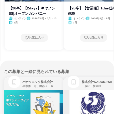
【28卒】【2days】キヤノン
【28卒】【営業職】1day仕
SS|オープンカンパニー
体験
オンライン
2026年8月・9月・10
オンライン
2026年8月・9月
月・11月
1日
1日
お気に入り
お気に入り
この募集と一緒に見られている募集
パナソニック株式会社
株式会社KADOKAWA
半導体・電子機器メーカー
出版社・新聞社