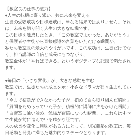
【教室長の仕事の魅力】
●人生の転機に寄り添い、共に未来を変える
生徒の受験成功や目標達成は、単なる結果ではありません。それ
は、未来を切り開く人生の大きな転機です。
この目標を達成したとき、「この教室でよかった、ありがとう」
と保護者や生徒から直接感謝の言葉をいただける瞬間が、
私たち教室長の最大のやりがいです。この成功は、生徒だけでな
く、担当講師の自信と成長にもつながり、
教室全体が「やればできる」というポジティブな記憶で満たされ
ます。
●毎日の「小さな変化」が、大きな感動を生む
教室では、生徒たちの成長を示す小さなドラマが日々生まれてい
ます。
「今まで宿題ができなかった子が、初めて自ら取り組んだ瞬間」
「質問をためらっていた子が、積極的に講師に声をかけた瞬間」
「自習室に通い始め、勉強が習慣になった瞬間」、これらはすべ
て生徒が前に進んでいる確かな証です。
人の成長や変化に興味がある方にとって、明光義塾の教室は、毎
日感動と発見に満ちた魅力的なステージとなります。