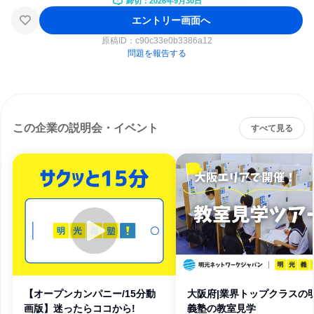
締切：2026年9月30日
エントリー画面へ
原稿ID：
c90c33e0b3386a12
問題を報告する
この企業の説明会・イベント
すべて見る
【オープンカンパニー/15分動
大阪府|業界トップクラスの
画版】迷ったらココから!
義塾の教室見学