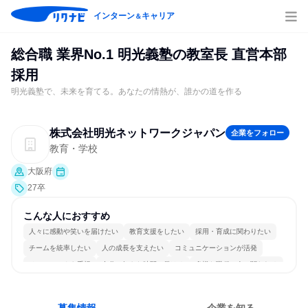
インターン
キャリア
＆
総合職 業界No.1 明光義塾の教室長 直営本部
採用
明光義塾で、未来を育てる。あなたの情熱が、誰かの道を作る
株式会社明光ネットワークジャパン
企業をフォロー
教育・学校
大阪府
27卒
こんな人におすすめ
人々に感動や笑いを届けたい
教育支援をしたい
採用・育成に関わりたい
チームを統率したい
人の成長を支えたい
コミュニケーションが活発
チームワークを重視
自分の好きな時間で働ける
多様な職種の人と関われる
若手が裁量を持てる環境