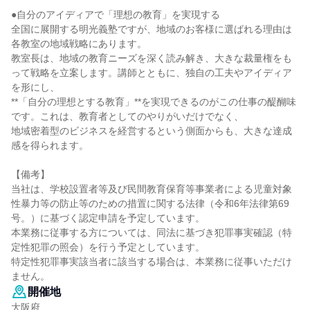
●自分のアイディアで「理想の教育」を実現する
全国に展開する明光義塾ですが、地域のお客様に選ばれる理由は
各教室の地域戦略にあります。
教室長は、地域の教育ニーズを深く読み解き、大きな裁量権をも
って戦略を立案します。講師とともに、独自の工夫やアイディア
を形にし、
**「自分の理想とする教育」**を実現できるのがこの仕事の醍醐味
です。これは、教育者としてのやりがいだけでなく、
地域密着型のビジネスを経営するという側面からも、大きな達成
感を得られます。
【備考】
当社は、学校設置者等及び民間教育保育等事業者による児童対象
性暴力等の防止等のための措置に関する法律（令和6年法律第69
号。）に基づく認定申請を予定しています。
本業務に従事する方については、同法に基づき犯罪事実確認（特
定性犯罪の照会）を行う予定としています。
特定性犯罪事実該当者に該当する場合は、本業務に従事いただけ
ません。
開催地
大阪府