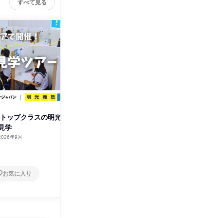
すべて見る
界トップクラスの明光
大阪府|業界トップクラスの明光
東京都|
見学
義塾の教室見学
義塾の教
2026年9月
大阪府
2026年8月・9月
東京都
1日
1日
お気に入り
お気に入り