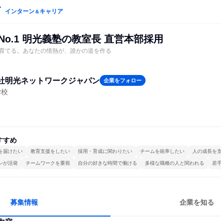
インターン
キャリア
＆
No.1 明光義塾の教室長 直営本部採用
育てる。あなたの情熱が、誰かの道を作る
社明光ネットワークジャパン
企業をフォロー
学校
すすめ
を届けたい
教育支援をしたい
採用・育成に関わりたい
チームを統率したい
人の成長を
ンが活発
チームワークを重視
自分の好きな時間で働ける
多様な職種の人と関われる
若
募集情報
企業を知る