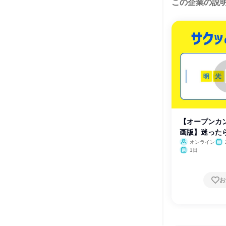
この企業の説
【オープンカン
画版】迷った
オンライン
1日
お