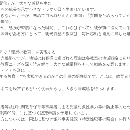
変化」が、大きな感動を生む
たちの成長を示す小さなドラマが日々生まれています。
できなかった子が、初めて自ら取り組んだ瞬間」「質問をためらってい
た瞬間」
始め、勉強が習慣になった瞬間」、これらはすべて生徒が前に進んでい
に興味がある方にとって、明光義塾の教室は、毎日感動と発見に満ちた
アで「理想の教育」を実現する
明光義塾ですが、地域のお客様に選ばれる理由は各教室の地域戦略にあ
の教育ニーズを深く読み解き、大きな裁量権をもって戦略を立案します
イディアを形にし、
とする教育」**を実現できるのがこの仕事の醍醐味です。これは、教育者
ジネスを経営するという側面からも、大きな達成感を得られます。
置者等及び民間教育保育等事業者による児童対象性暴力等の防止等のた
律第69号。）に基づく認定申請を予定しています。
る方については、同法に基づき犯罪事実確認（特定性犯罪の照会）を行