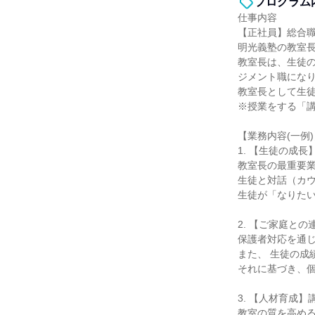
プログラム
仕事内容
【正社員】総合職
明光義塾の教室
教室長は、生徒
ジメント職にな
教室長として生
※授業をする「
【業務内容(一例)
1. 【生徒の成
教室長の最重要
生徒と対話（カ
生徒が「なりた
2. 【ご家庭と
保護者対応を通
また、 生徒の成
それに基づき、
3. 【人材育成
教室の質を高め