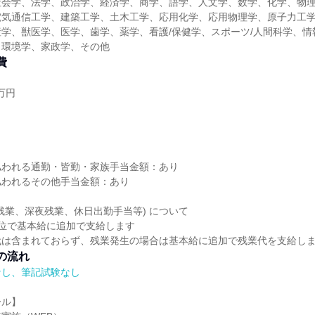
社会学、法学、政治学、経済学、商学、語学、人文学、数学、化学、物
電気通信工学、建築工学、土木工学、応用化学、応用物理学、原子力工
学、獣医学、医学、歯学、薬学、看護/保健学、スポーツ/人間科学、情
、環境学、家政学、その他
費
万円
し
払われる通勤・皆勤・家族手当金額：あり
払われるその他手当金額：あり
残業、深夜残業、休日出勤手当等) について
位で基本給に追加で支給します
代は含まれておらず、残業発生の場合は基本給に追加で残業代を支給し
の流れ
なし、筆記試験なし
ール】