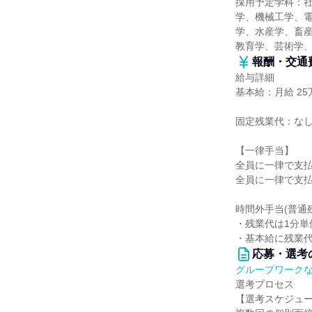
採用予定学科：
学、機械工学、
学、水産学、畜産
教育学、芸術学
報酬・交通
給与詳細
基本給：月給 25
固定残業代：な
【一律手当】
全員に一律で支
全員に一律で支
時間外手当(普通
・残業代は1分単
・基本給に残業
応募・選考
グループワーク
選考プロセス
【選考スケジュ