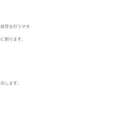
・経営を行うマネ
共に創ります。
き出します。