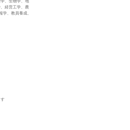
理学、生物学、地
学、経営工学、農
報学、教員養成、
ます