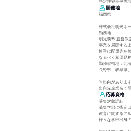
特定性犯罪事実
開催地
福岡県
株式会社明光ネ
勤務地
明光義塾 直営教
事業を展開する
慎重に配属先を
なるべく希望勤
勤務候補地：北
長野県、岐阜県
※出向がありま
出向先企業名：
応募資格
募集対象詳細
募集学部に指定
教育に関するア
様々な学部出身