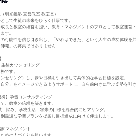
内容
（明光義塾 直営教室 教室長）
長として生徒の未来をひらく仕事です。
の成長と教室の経営を担い、教育・マネジメントのプロとして教室運営
ります。
徒の可能性を信じ引き出し、「やればできた」という人生の成功体験を
講師職」の募集ではありません
】
長】生徒カウンセリング
業務です。
ウンセリング）し、夢や目標を引き出して具体的な学習目標を設定。
い自分」をイメージできるようサポートし、自ら前向きに学ぶ姿勢を引
の連携】学習コンサルティング
じて、教室の信頼を築きます。
績、悩み、学校生活、将来の目標を総合的にヒアリング。
個別最適な学習プランを提案し目標達成に向けて伴走します。
】講師マネジメント
るための人づくりを担います。