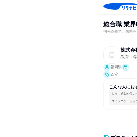
総合職 業界
明光義塾で、未来を
株式会
教育・
福岡県
27卒
こんな人にお
人々に感動や笑い
コミュニケーショ