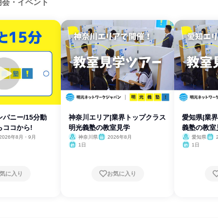
明会・イベント
パニー/15分動
神奈川エリア|業界トップクラス
愛知県|業
らココから!
明光義塾の教室見学
義塾の教室
2026年8月・9月
神奈川県
2026年8月
愛知県
1日
1日
気に入り
お気に入り