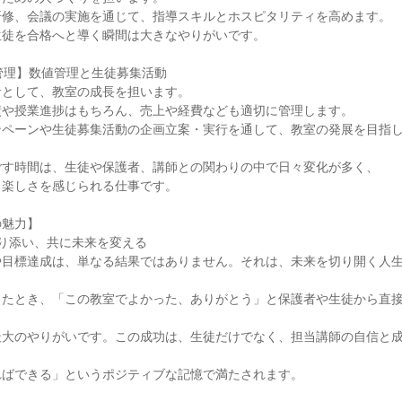
研修、会議の実施を通じて、指導スキルとホスピタリティを高めます。
生徒を合格へと導く瞬間は大きなやりがいです。
営管理】数値管理と生徒募集活動
者として、教室の成長を担います。
績や授業進捗はもちろん、売上や経費なども適切に管理します。
ンペーンや生徒募集活動の企画立案・実行を通して、教室の発展を目指
ごす時間は、生徒や保護者、講師との関わりの中で日々変化が多く、
と楽しさを感じられる仕事です。
の魅力】
り添い、共に未来を変える
や目標達成は、単なる結果ではありません。それは、未来を切り開く人
したとき、「この教室でよかった、ありがとう」と保護者や生徒から直
、
最大のやりがいです。この成功は、生徒だけでなく、担当講師の自信と
ればできる」というポジティブな記憶で満たされます。