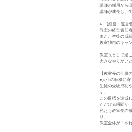
講師の採用から
講師が成長し、
4. 【経営・運
教室の経営責任
また、生徒の成
教室独自のキャ
教室長として過
大きなやりがい
【教室長の仕事
●人生の転機に寄
生徒の受験成功
す。
この目標を達成
ただける瞬間が
私たち教室長の
り、
教室全体が「や