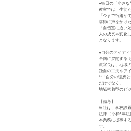
●毎日の「小さな
教室では、生徒
「今まで宿題が
講師に声をかけ
「自習室に通い
人の成長や変化
となります。
●自分のアイディ
全国に展開する
教室長は、地域
独自の工夫やア
**「自分の理想
だけでなく、
地域密着型のビ
【備考】
当社は、学校設
法律（令和6年法
本業務に従事す
す。