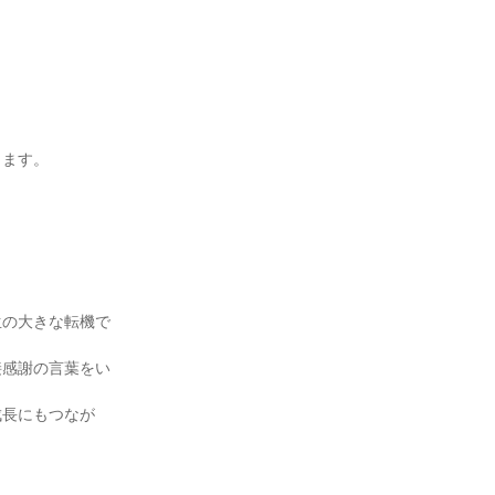
します。
生の大きな転機で
接感謝の言葉をい
成長にもつなが