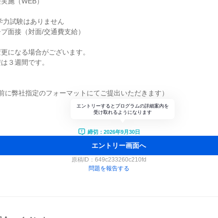
実施（WEB）
学力試験はありません
プ面接（対面/交通費支給）
変更になる場合がございます。
安は３週間です。
接前に弊社指定のフォーマットにてご提出いただきます）
エントリーするとプログラムの詳細案内を
受け取れるようになります
締切：2026年9月30日
エントリー画面へ
原稿ID：
649c233260c210fd
問題を報告する