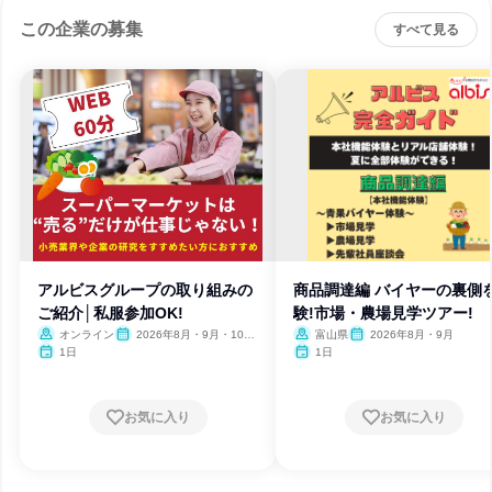
この企業の募集
すべて見る
アルビスグループの取り組みの
商品調達編 バイヤーの裏側
ご紹介│私服参加OK!
験!市場・農場見学ツアー!
オンライン
2026年8月・9月・10
富山県
2026年8月・9月
月・12月
1日
1日
お気に入り
お気に入り