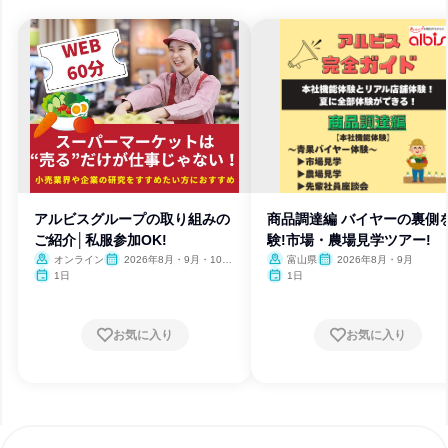
アルビスグループの取り組みの
商品調達編 バイヤーの裏側
ご紹介│私服参加OK!
験!市場・農場見学ツアー!
オンライン
2026年8月・9月・10
富山県
2026年8月・9月
月・12月
1日
1日
お気に入り
お気に入り