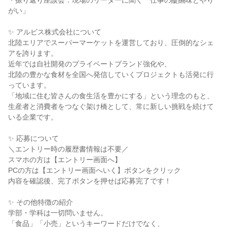
・振り返り座談会：現場のリーダーに聞く「仕事の醍醐味とやり
がい」
✨ アルビス株式会社について
北陸エリアでスーパーマーケットを運営しており、圧倒的なシェ
アを誇ります。
近年では自社開発のプライベートブランド強化や、
北陸の豊かな食材を全国へ発信していくプロジェクトも活発に行
っています。
「地域に住む皆さんの食生活を豊かにする」という理念のもと、
生産者と消費者をつなぐ架け橋として、常に新しい挑戦を続けて
いる企業です。
✨ 応募について
＼エントリー時の履歴書情報は不要／
スマホの方は【エントリー画面へ】
PCの方は【エントリー画面へいく】ボタンをクリック
内容を確認後、完了ボタンを押せば応募完了です！
✨ その他特徴の紹介
学部・学科は一切問いません。
「食品」「小売」というキーワードだけでなく、