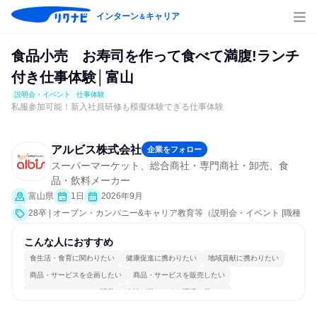
インターン
キャリア
＆
食品小売 お寿司を作って食べて満腹!ランチ
付き仕事体験│富山
説明会・イベント
仕事体験
私服参加可能！新入社員研修も模擬体験できる仕事体験
アルビス株式会社
企業をフォロー
スーパーマーケット、総合商社・専門商社・卸売、食
品・飲料メーカー
富山県
1日
2026年9月
28卒 | オープン・カンパニー&キャリア教育等（説明会・イベント [職種
研究、課題解決プログラム、社員交流会、会社説明会]、仕事体験）
こんな人におすすめ
食生活・食育に関わりたい
健康促進に携わりたい
地域貢献に携わりたい
商品・サービスを企画したい
商品・サービスを販売したい
コミュニケーションが活発
女性が働きやすい環境で働ける
長く同じ会社に居続けられる
多様な職種の人と関われる