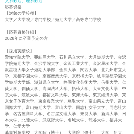
文系歓迎、理系歓迎
応募資格
【対象の学校種】
大学／大学院／専門学校／短期大学／高等専門学校
【応募資格詳細】
2028年に卒業予定の方
【採用実績校】
愛知学院大学、亜細亜大学、石川県立大学、大月短期大学、金沢
学院短期大学、金沢学院大学、金沢工業大学、金沢星稜大学、金
沢星稜大学女子短期大学部、金沢大学、関西大学、北九州市立大
学、京都学園大学、京都産業大学、京都橘大学、岐阜聖徳学園大
学短期大学部、滋賀県立大学、静岡文化芸術大学、信州大学、仁
愛大学、創価大学、高岡法科大学、拓殖大学、大東文化大学、中
京大学、筑波大学、都留文科大学、東海大学、東京経済大学、東
京女子体育大学、東京農業大学、鳥取大学、富山県立大学、富山
国際大学、富山短期大学、富山大学、同志社女子大学、同志社大
学、名古屋商科大学、名古屋文理大学、奈良大学、新潟大学、日
本大学、北陸大学、武蔵野大学、名城大学、龍谷大学、福井大
学、仁愛大学
募集対象学校：大学院（博士）、大学院（修士）、大学、短大、