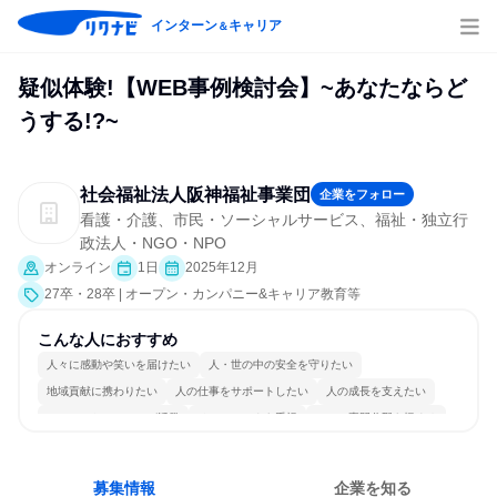
インターン
キャリア
＆
疑似体験!【WEB事例検討会】~あなたならど
うする!?~
社会福祉法人阪神福祉事業団
企業をフォロー
看護・介護、市民・ソーシャルサービス、福祉・独立行
政法人・NGO・NPO
オンライン
1日
2025年12月
27卒・28卒 | オープン・カンパニー&キャリア教育等
こんな人におすすめ
人々に感動や笑いを届けたい
人・世の中の安全を守りたい
地域貢献に携わりたい
人の仕事をサポートしたい
人の成長を支えたい
コミュニケーションが活発
チームワークを重視
一つの専門分野を極める
募集情報
企業を知る