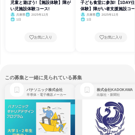
児童と遊ぼう!【施設体験】障が
子ども食堂に参加!【1DAY
い児施設体験コース!
体験】障がい者支援施設コ
兵庫県
2025年12月
兵庫県
2025年12月
1日
1日
お気に入り
お気に入り
この募集と一緒に見られている募集
パナソニック株式会社
株式会社KADOKAWA
半導体・電子機器メーカー
出版社・新聞社