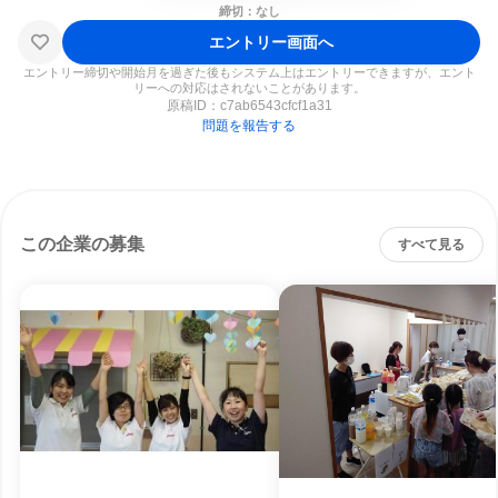
締切：なし
エントリー画面へ
エントリー締切や開始月を過ぎた後もシステム上はエントリーできますが、エント
リーへの対応はされないことがあります。
原稿ID：
c7ab6543cfcf1a31
問題を報告する
この企業の募集
すべて見る