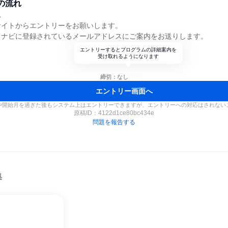
の流れ
れ
サイトからエントリーをお願いします。
クナビに登録されているメールアドレスにご案内をお送りします。
エントリーするとプログラムの詳細案内を
受け取れるようになります
締切：なし
エントリー画面へ
や開始月を過ぎた後もシステム上はエントリーできますが、エントリーへの対応はされない
原稿ID：
4122d1ce80bc434e
問題を報告する
集