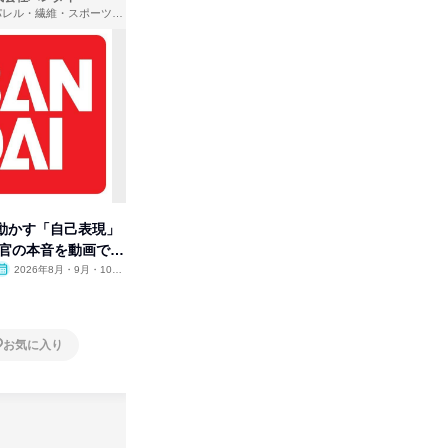
アパレル・繊維・スポーツメーカー、製造・メーカー、ゲーム制作・販売
製造・メーカー、建築設計
動かす「自己表現」
先着順・選考なし|注文住宅の総
【オンラ
考官の本音を動画で公
合職|会社説明会&社長座談会
業界の裏
明会
2026年8月・9月・10
オンライン
2026年8月・9月
オンラ
月・11月・12月
1日
1日
お気に入り
お気に入り