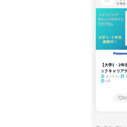
半導体
【大学1・2年
ックキャリア
ム
オンライン
1日
お