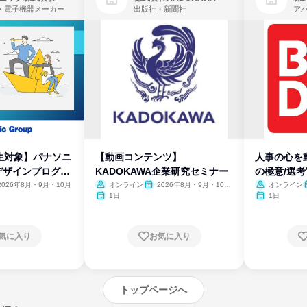
・電子機器メーカー
出版社・新聞社
生対象】パナソニ
【動画コンテンツ】
人事の心を
デザインプログラ
KADOKAWA企業研究セミナー
の極意/選
開
2026年8月・9月・10月
オンライン
2026年8月・9月・10
オンライン
月・11月・12月
1日
1日
気に入り
お気に入り
トップページへ