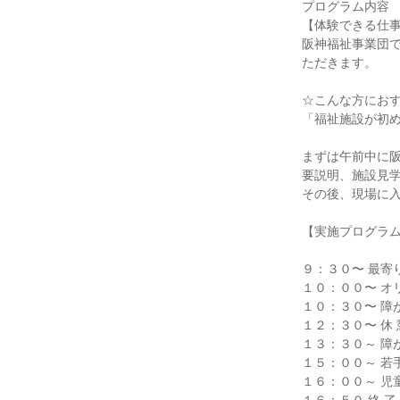
プログラム内容
【体験できる仕
阪神福祉事業団
ただきます。
☆こんな方にお
「福祉施設が初
まずは午前中に
要説明、施設見
その後、現場に
【実施プログラ
９：３０〜 最寄
１０：００〜 オ
１０：３０〜 障
１２：３０〜 休 
１３：３０～ 障
１５：００～ 若
１６：００～ 児