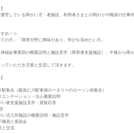
事】
で運営している障がい児・者施設、利用者さまとの関わりや職員の仕事
すすめ！☆
めての方」「障害分野に興味があり、学びを深めたい方」
阪神福祉事業団の概要説明と施設見学（障害者支援施設）、午後から障
学
入っていただき児童と交流して頂きます。
ム】
り駅集合（阪急仁川駅東側ロータリーのローソン前集合）
リエンテーション・法人概要説明
がい者支援施設見学・質疑応答
憩
がい児入所施設の概要説明・施設見学
手職員と座談会
童と交流