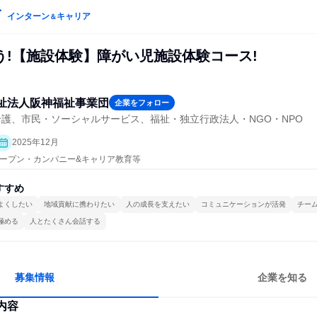
インターン
キャリア
＆
う!【施設体験】障がい児施設体験コース!
祉法人阪神福祉事業団
企業をフォロー
護、市民・ソーシャルサービス、福祉・独立行政法人・NGO・NPO
2025年12月
| オープン・カンパニー&キャリア教育等
すすめ
よくしたい
地域貢献に携わりたい
人の成長を支えたい
コミュニケーションが活発
チー
極める
人とたくさん会話する
募集情報
企業を知る
内容