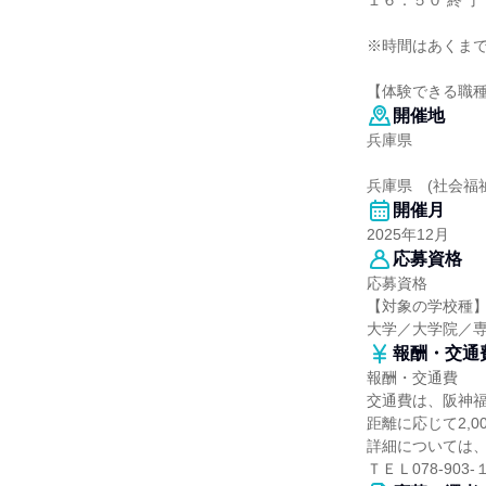
１６：５０ 終 了
※時間はあくま
【体験できる職
開催地
兵庫県
兵庫県 (社会福
開催月
2025年12月
応募資格
応募資格
【対象の学校種
大学／大学院／
報酬・交通
報酬・交通費
交通費は、阪神
距離に応じて2,
詳細については
ＴＥＬ078-903