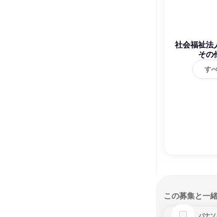
社会福祉法
その
す
この募集と一
パナソ