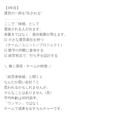
【3年目】
運営の一部を"任される"
……………
ここで「候補」として
選抜される人が出ます。
肩書きではなく、責任範囲が増えます。
☑ 小さな運営責任を持つ
（チーム／ユニット／プロジェクト）
☑ 数字の判断に参加する
☑ 経営視点で、打ち手を設計する
＼ 働く環境・チームの特徴 ／
「経営者候補」と聞くと
なんだか固い会社？と
思われるかもしれませんが、
そんなことはありません（笑）
平均年齢は30代前半。
「ワンマン」ではなく、
チームで成果を出すカルチャーです。