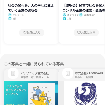
社会の変化を、人の幸せに変え
【説明会】経営で社会を変
ていく企業の説明会
コンサル企業の運営・企画
体感
オンライン
オンライン
2026年2月
1日
1日
お気に入り
お気に入り
この募集と一緒に見られている募集
パナソニック株式会社
株式会社KADOKAWA
半導体・電子機器メーカー
出版社・新聞社