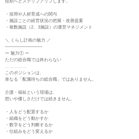
役割へとステップアップします。
・採用や人材育成への関与
・施設ごとの経営状況の把握・改善提案
・複数施設（2、3施設）の運営マネジメント
＼ くらし計画の魅力 ／
────────────
ー 魅力① ー
ただの総合職では終わらない
……………
このポジションは、
単なる「配属待ちの総合職」ではありません。
介護・福祉という現場は、
想いや優しさだけでは続きません。
・人をどう配置するか
・組織をどう動かすか
・数字をどう判断するか
・仕組みをどう変えるか