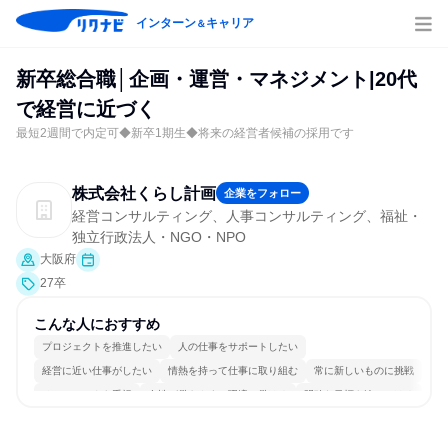
インターン
キャリア
＆
新卒総合職│企画・運営・マネジメント|20代
で経営に近づく
最短2週間で内定可◆新卒1期生◆将来の経営者候補の採用です
株式会社くらし計画
企業をフォロー
経営コンサルティング、人事コンサルティング、福祉・
独立行政法人・NGO・NPO
大阪府
27卒
こんな人におすすめ
プロジェクトを推進したい
人の仕事をサポートしたい
経営に近い仕事がしたい
情熱を持って仕事に取り組む
常に新しいものに挑戦
チームワークを重視
女性が働きやすい環境で働ける
明確な目標を追いかける
若手が裁量を持てる環境
人とたくさん会話する