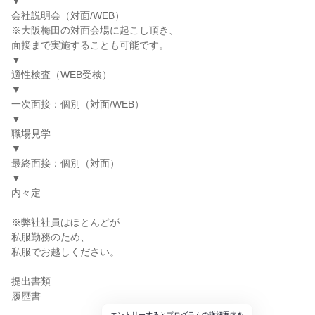
▼
会社説明会（対面/WEB）
※大阪梅田の対面会場に起こし頂き、
面接まで実施することも可能です。
▼
適性検査（WEB受検）
▼
一次面接：個別（対面/WEB）
▼
職場見学
▼
最終面接：個別（対面）
▼
内々定
※弊社社員はほとんどが
私服勤務のため、
私服でお越しください。
提出書類
履歴書
エントリーするとプログラムの詳細案内を