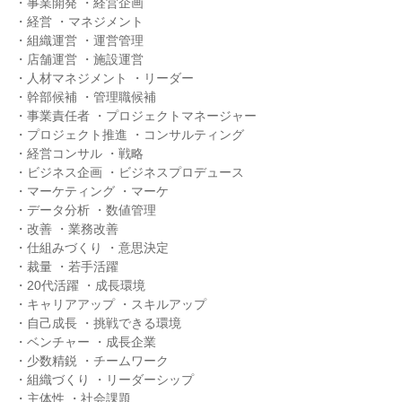
・事業開発 ・経営企画
・経営 ・マネジメント
・組織運営 ・運営管理
・店舗運営 ・施設運営
・人材マネジメント ・リーダー
・幹部候補 ・管理職候補
・事業責任者 ・プロジェクトマネージャー
・プロジェクト推進 ・コンサルティング
・経営コンサル ・戦略
・ビジネス企画 ・ビジネスプロデュース
・マーケティング ・マーケ
・データ分析 ・数値管理
・改善 ・業務改善
・仕組みづくり ・意思決定
・裁量 ・若手活躍
・20代活躍 ・成長環境
・キャリアアップ ・スキルアップ
・自己成長 ・挑戦できる環境
・ベンチャー ・成長企業
・少数精鋭 ・チームワーク
・組織づくり ・リーダーシップ
・主体性 ・社会課題