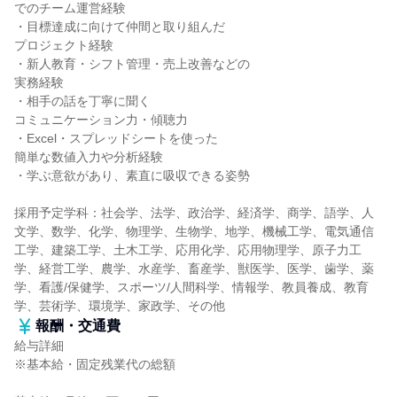
でのチーム運営経験
・目標達成に向けて仲間と取り組んだ
プロジェクト経験
・新人教育・シフト管理・売上改善などの
実務経験
・相手の話を丁寧に聞く
コミュニケーション力・傾聴力
・Excel・スプレッドシートを使った
簡単な数値入力や分析経験
・学ぶ意欲があり、素直に吸収できる姿勢
採用予定学科：社会学、法学、政治学、経済学、商学、語学、人
文学、数学、化学、物理学、生物学、地学、機械工学、電気通信
工学、建築工学、土木工学、応用化学、応用物理学、原子力工
学、経営工学、農学、水産学、畜産学、獣医学、医学、歯学、薬
学、看護/保健学、スポーツ/人間科学、情報学、教員養成、教育
学、芸術学、環境学、家政学、その他
報酬・交通費
給与詳細
※基本給・固定残業代の総額