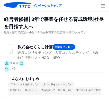
インターン
キャリア
＆
経営者候補│3年で事業を任せる育成環境|社長
を目指す人へ
最短2週間で内定可◆新卒1期生◆将来の経営者候補の採用です
株式会社くらし計画
企業をフォロー
経営コンサルティング、人事コンサルティング、福祉・
独立行政法人・NGO・NPO
大阪府
27卒
こんな人におすすめ
プロジェクトを推進したい
人の仕事をサポートしたい
経営に近い仕事がしたい
情熱を持って仕事に取り組む
常に新しいものに挑戦
チームワークを重視
女性が働きやすい環境で働ける
明確な目標を追いかける
若手が裁量を持てる環境
人とたくさん会話する