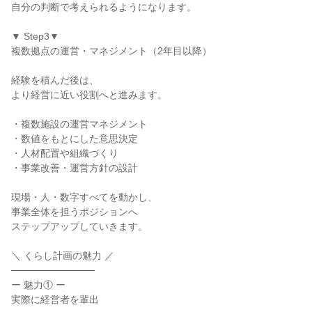
自分の判断で考えられるようになります。
▼ Step3▼
複数拠点の運営・マネジメント（2年目以降）
経験を積んだ後は、
より経営に近い役割へと進みます。
・複数施設の運営マネジメント
・数値をもとにした意思決定
・人材配置や組織づくり
・事業改善・運営方針の設計
現場・人・数字すべてを動かし、
事業全体を担うポジションへ
ステップアップしていきます。
＼ くらし計画の魅力 ／
────────────
ー 魅力① ー
実際に経営者を輩出