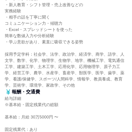
・新人教育・シフト管理・売上改善などの
実務経験
・相手の話を丁寧に聞く
コミュニケーション力・傾聴力
・Excel・スプレッドシートを使った
簡単な数値入力や分析経験
・学ぶ意欲があり、素直に吸収できる姿勢
採用予定学科：社会学、法学、政治学、経済学、商学、語学、人
文学、数学、化学、物理学、生物学、地学、機械工学、電気通信
工学、建築工学、土木工学、応用化学、応用物理学、原子力工
学、経営工学、農学、水産学、畜産学、獣医学、医学、歯学、薬
学、看護/保健学、スポーツ/人間科学、情報学、教員養成、教育
学、芸術学、環境学、家政学、その他
報酬・交通費
給与詳細
※基本給・固定残業代の総額
基本給：月給 30万5000円 〜
固定残業代：あり