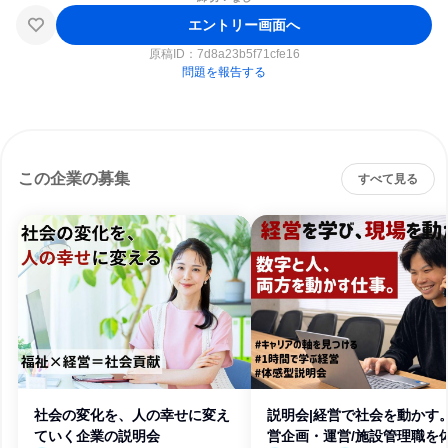
エントリー画面へ
原稿ID：
7d8a23b5f71cfe16
問題を報告する
この企業の募集
すべて見る
社会の変化を、人の幸せに変え
説明会|経営で社会を動かす
ていく企業の説明会
営企画・運営/施設管理職を