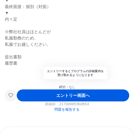
▼
最終面接：個別（対面）
▼
内々定
※弊社社員はほとんどが
私服勤務のため、
私服でお越しください。
提出書類
履歴書
エントリーするとプログラムの詳細案内を
受け取れるようになります
締切：なし
エントリー画面へ
原稿ID：
2170d98f1f8ef654
問題を報告する