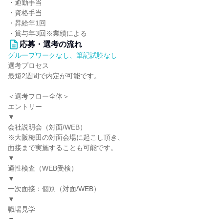
・通勤⼿当
・資格⼿当
・昇給年1回
・賞与年3回※業績による
応募・選考の流れ
グループワークなし、筆記試験なし
選考プロセス
最短2週間で内定が可能です。
＜選考フロー全体＞
エントリー
▼
会社説明会（対面/WEB）
※大阪梅田の対面会場に起こし頂き、
面接まで実施することも可能です。
▼
適性検査（WEB受検）
▼
一次面接：個別（対面/WEB）
▼
職場見学