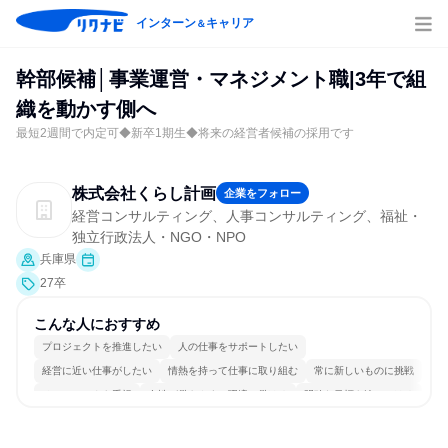
インターン
キャリア
＆
幹部候補│事業運営・マネジメント職|3年で組
織を動かす側へ
最短2週間で内定可◆新卒1期生◆将来の経営者候補の採用です
株式会社くらし計画
企業をフォロー
経営コンサルティング、人事コンサルティング、福祉・
独立行政法人・NGO・NPO
兵庫県
27卒
こんな人におすすめ
プロジェクトを推進したい
人の仕事をサポートしたい
経営に近い仕事がしたい
情熱を持って仕事に取り組む
常に新しいものに挑戦
チームワークを重視
女性が働きやすい環境で働ける
明確な目標を追いかける
若手が裁量を持てる環境
人とたくさん会話する