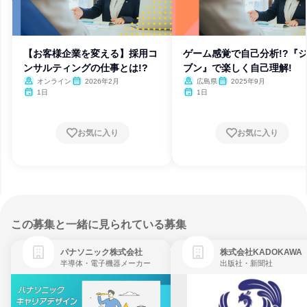
【お客様企業を変える】採用コ
ゲーム感覚で自己分析!?『
ンサルティングの仕事とは!?
ブン』で楽しく自己理解!
オンライン
2026年2月
広島県
2025年9月
1日
1日
お気に入り
お気に入り
この募集と一緒に見られている募集
パナソニック株式会社
株式会社KADOKAWA
半導体・電子機器メーカー
出版社・新聞社