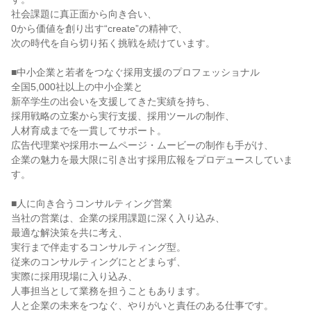
社会課題に真正面から向き合い、
0から価値を創り出す“create”の精神で、
次の時代を自ら切り拓く挑戦を続けています。
■中小企業と若者をつなぐ採用支援のプロフェッショナル
全国5,000社以上の中小企業と
新卒学生の出会いを支援してきた実績を持ち、
採用戦略の立案から実行支援、採用ツールの制作、
人材育成までを一貫してサポート。
広告代理業や採用ホームページ・ムービーの制作も手がけ、
企業の魅力を最大限に引き出す採用広報をプロデュースしていま
す。
■人に向き合うコンサルティング営業
当社の営業は、企業の採用課題に深く入り込み、
最適な解決策を共に考え、
実行まで伴走するコンサルティング型。
従来のコンサルティングにとどまらず、
実際に採用現場に入り込み、
人事担当として業務を担うこともあります。
人と企業の未来をつなぐ、やりがいと責任のある仕事です。