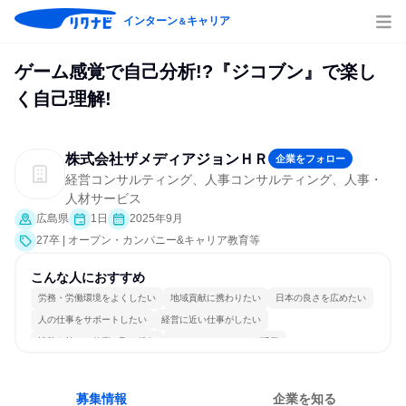
インターン
キャリア
＆
ゲーム感覚で自己分析!?『ジコブン』で楽し
く自己理解!
株式会社ザメディアジョンＨＲ
企業をフォロー
経営コンサルティング、人事コンサルティング、人事・
人材サービス
広島県
1日
2025年9月
27卒 | オープン・カンパニー&キャリア教育等
こんな人におすすめ
労務・労働環境をよくしたい
地域貢献に携わりたい
日本の良さを広めたい
人の仕事をサポートしたい
経営に近い仕事がしたい
情熱を持って仕事に取り組む
コミュニケーションが活発
多様な職種の人と関われる
若手が裁量を持てる環境
人とたくさん会話する
募集情報
企業を知る