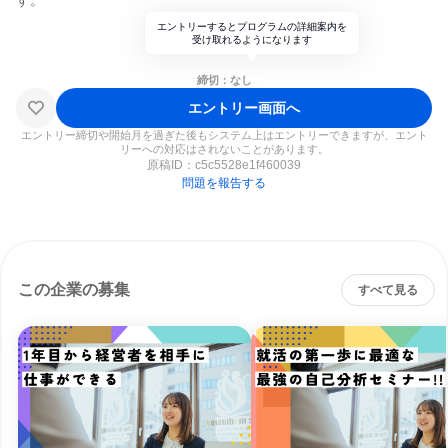
す。
エントリーするとプログラムの詳細案内を
受け取れるようになります
締切：なし
エントリー画面へ
エントリー締切や開始月を過ぎた後もシステム上はエントリーできますが、エント
リーへの対応はされないことがあります。
原稿ID：
c5c5528e1f460039
問題を報告する
この企業の募集
すべて見る