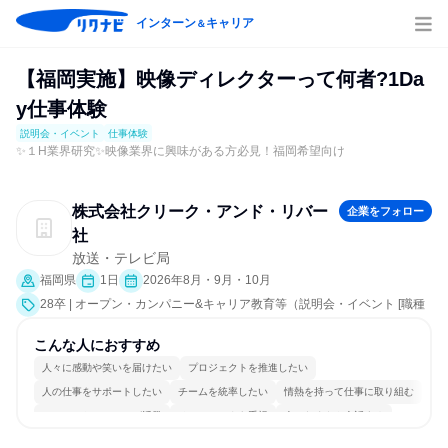
インターン
キャリア
＆
【福岡実施】映像ディレクターって何者?1Da
y仕事体験
説明会・イベント
仕事体験
✨１H業界研究✨映像業界に興味がある方必見！福岡希望向け
株式会社クリーク・アンド・リバー
企業をフォロー
社
放送・テレビ局
福岡県
1日
2026年8月・9月・10月
28卒 | オープン・カンパニー&キャリア教育等（説明会・イベント [職種
研究、業界研究]、仕事体験）
こんな人におすすめ
人々に感動や笑いを届けたい
プロジェクトを推進したい
人の仕事をサポートしたい
チームを統率したい
情熱を持って仕事に取り組む
コミュニケーションが活発
チームワークを重視
人とたくさん会話する