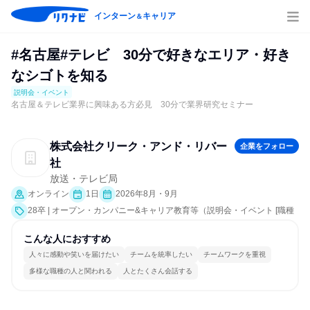
インターン
キャリア
＆
#名古屋#テレビ 30分で好きなエリア・好き
なシゴトを知る
説明会・イベント
名古屋＆テレビ業界に興味ある方必見 30分で業界研究セミナー
株式会社クリーク・アンド・リバー
企業をフォロー
社
放送・テレビ局
オンライン
1日
2026年8月・9月
28卒 | オープン・カンパニー&キャリア教育等（説明会・イベント [職種
研究、業界研究]）
こんな人におすすめ
人々に感動や笑いを届けたい
チームを統率したい
チームワークを重視
多様な職種の人と関われる
人とたくさん会話する