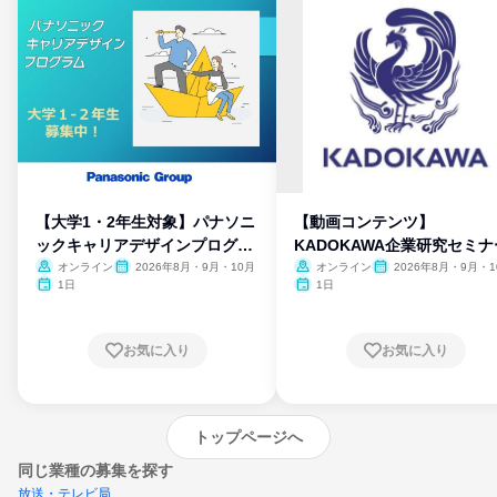
【大学1・2年生対象】パナソニ
【動画コンテンツ】
ックキャリアデザインプログラ
KADOKAWA企業研究セミナ
ム
オンライン
2026年8月・9月・10月
オンライン
2026年8月・9月・1
月・11月・12月
1日
1日
お気に入り
お気に入り
トップページへ
同じ業種の募集を探す
放送・テレビ局