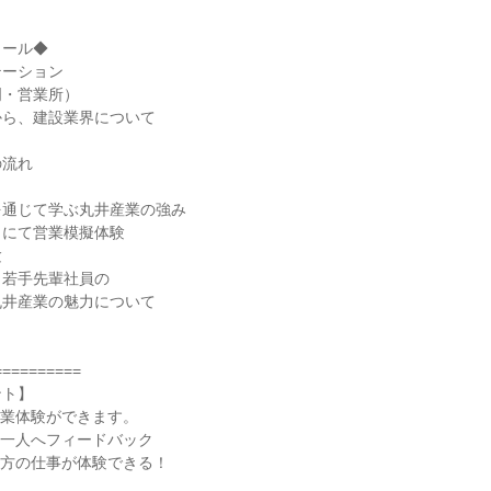
ュール◆
テーション
明・営業所）
から、建設業界について
の流れ
を通じて学ぶ丸井産業の強み
クにて営業模擬体験
験
、若手先輩社員の
丸井産業の魅力について
==========
ント】
営業体験ができます。
人一人へフィードバック
両方の仕事が体験できる！