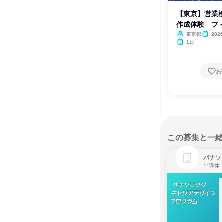
【東京】営業
作成体験 フ
東京都
202
1日
お
この募集と一
パナソ
半導体