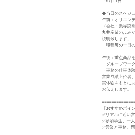
・9月11日
◆当日のスケジ
午前：オリエン
（会社・業界説
丸井産業の歩み
説明致します。
・職種毎の一日
午後：重点商品
・グループワー
・事務の仕事体
営業成績上位者
実体験をもとに
お伝えします。
=============
【おすすめポイ
✅リアルに近い
✅参加学生、一
✅営業と事務、