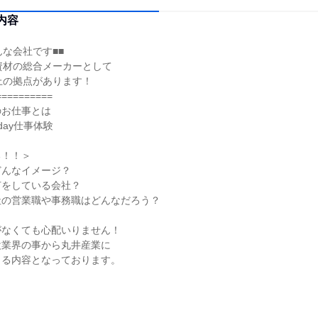
内容
んな会社です■■
資材の総合メーカーとして
上の拠点があります！
==========
のお仕事とは
day仕事体験
る！！＞
どんなイメージ？
何をしている会社？
社の営業職や事務職はどんなだろう？
がなくても心配いりません！
設業界の事から丸井産業に
まる内容となっております。