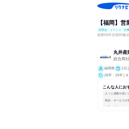
【福岡】営
説明会・イベント
仕
創業68年全国90拠
丸井産
総合商
福岡県
1日
28卒・29卒
ポート、会社説
こんな人にお
人々に感動や笑い
商品・サービスの
若手が裁量を持て