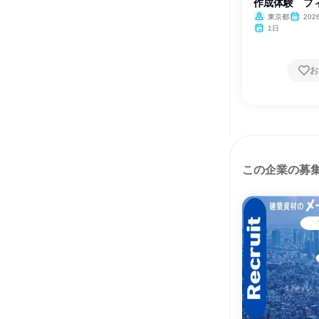
作成体験 フ
東京都
202
1日
お
この企業の募