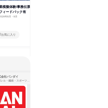
業模擬体験/事務伝票
【大阪】営業模擬体験/事務伝票
【金沢】
フィードバック有
作成体験 フィードバック有
作成体験
2026年8月・9月
大阪府
2026年8月
石川県
1日
1日
お気に入り
お気に入り
式会社バンダイ
株式会社住まいず
アパレル・繊維・スポーツメーカー、製造・メーカー、ゲーム制作・販売
製造・メーカー、建築設計