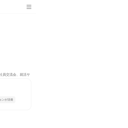
、社員交流会、就活サ
ョンが活発