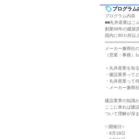
プログラム
プログラム内容
■■丸井産業はこ
創業68年の建築
国内に90カ所以
=============
メーカー兼商社
（営業・事務）1
＜丸井産業を知
・建設業界って
・丸井産業って
・メーカー兼商
建設業界の知識
ここに来れば建
ついて理解が深
✨開催日✨
・8月18日