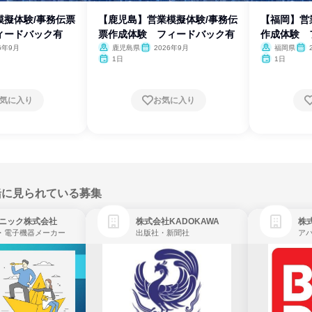
模擬体験/事務伝票
【鹿児島】営業模擬体験/事務伝
【福岡】営
ィードバック有
票作成体験 フィードバック有
作成体験 
6年9月
鹿児島県
2026年9月
福岡県
1日
1日
気に入り
お気に入り
緒に見られている募集
ニック株式会社
株式会社KADOKAWA
株
・電子機器メーカー
出版社・新聞社