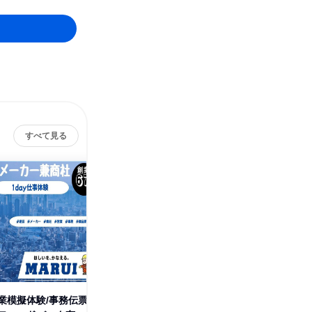
すべて見る
業模擬体験/事務伝票
【福岡】営業模擬体験/事務伝票
【京都】