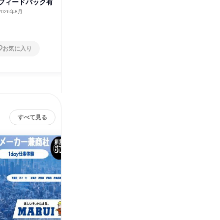
フィードバック有
作成体験 フィードバック有
作成体験
2026年8月
福岡県
2026年8月・9月
京都府
1日
1日
お気に入り
お気に入り
すべて見る