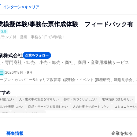
インターン
キャリア
＆
業模擬体験/事務伝票作成体験 フィードバック有
事体験
点/ランチ付！営業・事務を1日でW体験！
業株式会社
企業をフォロー
社・専門商社・卸売、小売・卸売・商社、商用・産業用機械サービス
2026年8月・9月
 | オープン・カンパニー&キャリア教育等（説明会・イベント [職種研究、職場見学会
明会、業界研究]、仕事体験）
すすめ
を届けたい
人・世の中の安全を守りたい
都市・街づくりがしたい
地域貢献に携わりたい
魅力を表現したい
商品・サービスを販売したい
人の仕事をサポートしたい
コミュニケーシ
る環境
人とたくさん会話する
募集情報
企業を知る