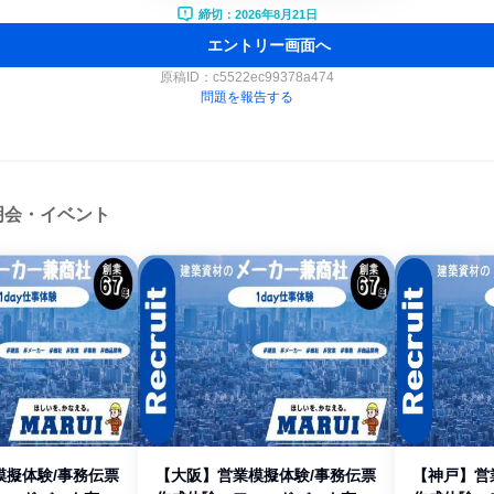
締切：2026年8月21日
エントリー画面へ
原稿ID：
c5522ec99378a474
問題を報告する
明会・イベント
模擬体験/事務伝票
【大阪】営業模擬体験/事務伝票
【神戸】営