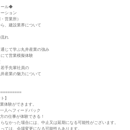
ュール◆
テーション
明・営業所）
から、建設業界について
の流れ
を通じて学ぶ丸井産業の強み
クにて営業模擬体験
験
、若手先輩社員の
丸井産業の魅力について
==========
ント】
営業体験ができます。
人一人へフィードバック
両方の仕事が体験できる！
まらなかった場合には、中止又は延期になる可能性がございます。
よっては、会場変更になる可能性もあります。