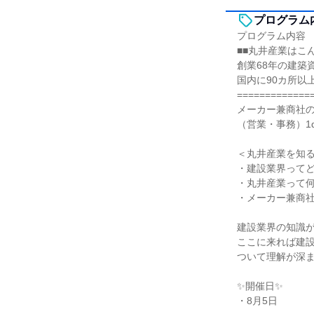
プログラム
プログラム内容
■■丸井産業はこ
創業68年の建築
国内に90カ所以
=============
メーカー兼商社
（営業・事務）1
＜丸井産業を知
・建設業界って
・丸井産業って
・メーカー兼商
建設業界の知識
ここに来れば建
ついて理解が深
✨開催日✨
・8月5日