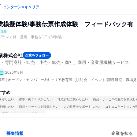
インターン
キャリア
＆
業模擬体験/事務伝票作成体験 フィードバック有
事体験
点/ランチ付！営業・事務を1日でW体験！
業株式会社
企業をフォロー
社・専門商社・卸売、小売・卸売・商社、商用・産業用機械サービス
2026年8月
29卒 | オープン・カンパニー&キャリア教育等（説明会・イベント [職種研究、職
会社説明会、業界研究]、仕事体験）
すすめ
を守りたい
都市・街づくりがしたい
地域貢献に携わりたい
商品・サービスの魅力を表現し
企画したい
商品・サービスを販売したい
人の仕事をサポートしたい
コミュニケーションが
る環境
人とたくさん会話する
募集情報
企業を知る