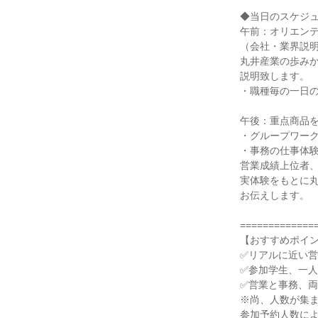
◆当日のスケジ
午前：オリエン
（会社・業界説
丸井産業の歩み
説明致します。
・職種毎の一日
午後：重点商品
・グループワー
・事務の仕事体
営業成績上位者
実体験をもとに
お伝えします。
=============
【おすすめポイ
✅リアルに近い
✅参加学生、一
✅営業と事務、
※尚、人数が集
参加予約人数に