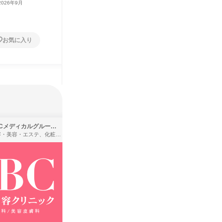
2026年9月
広島県
2026年8月・9月
兵庫県
1日
1日
お気に入り
お気に入り
SBCメディカルグループ株式会社
株式会社バンダイ
理容・美容・エステ、化粧品・理美容用品小売、医療・病院
アパレル・繊維・スポーツメーカー、製造・メーカー、ゲーム制作・販売