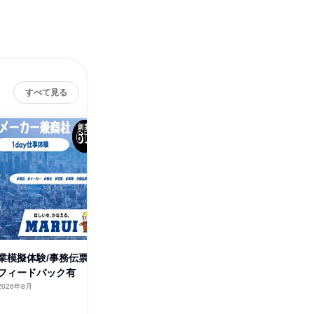
すべて見る
業模擬体験/事務伝票
【宮城】営業模擬体験/事務伝票
【広島】
フィードバック有
作成体験 フィードバック有
作成体験
2026年8月
宮城県
2026年9月
広島県
1日
1日