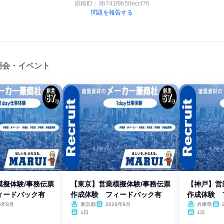
原稿ID：
3b741f9b50eccf76
問題を報告する
明会・イベント
模擬体験/事務伝票
【東京】営業模擬体験/事務伝票
【神戸】営
ィードバック有
作成体験 フィードバック有
作成体験 
6年8月
東京都
2026年9月
兵庫県
1日
1日