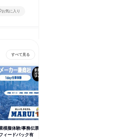
お気に入り
お気に入り
すべて見る
業模擬体験/事務伝票
【広島】営業模擬体験/事務伝票
【神戸】
フィードバック有
作成体験 フィードバック有
作成体験