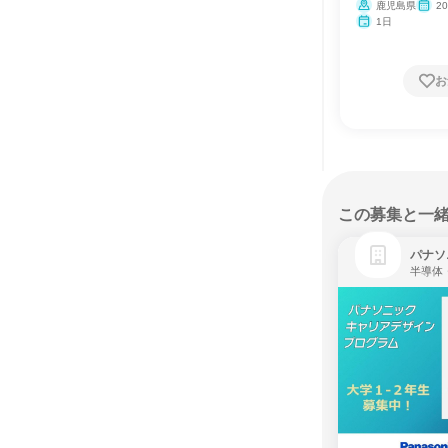
鹿児島県
2
1日
お
この募集と一
パナソ
半導体