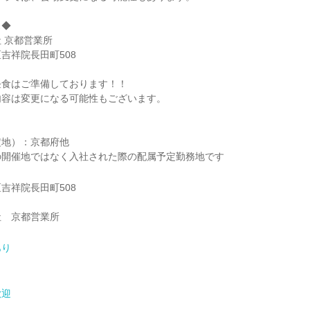
ス◆
 京都営業所
吉祥院長田町508
昼食はご準備しております！！
内容は変更になる可能性もございます。
。
定地）：京都府他
の開催地ではなく入社された際の配属予定勤務地です
吉祥院長田町508
社 京都営業所
あり
歓迎