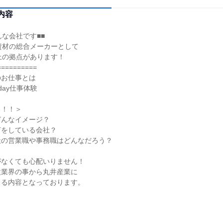
内容
んな会社です■■
資材の総合メーカーとして
上の拠点があります！
==========
のお仕事とは
day仕事体験
る！！＞
どんなイメージ？
何をしている会社？
社の営業職や事務職はどんなだろう？
がなくても心配いりません！
設業界の事から丸井産業に
まる内容となっております。