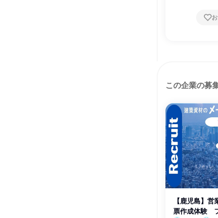
お
この企業の募
【鹿児島】営
票作成体験 