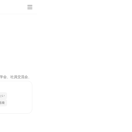
場見学会、社員交流会、
たい
活発