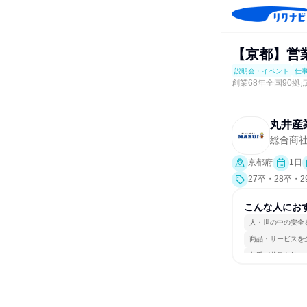
【京都】営
説明会・イベント
仕
創業68年全国90拠
丸井産
総合商
京都府
1日
27卒・28卒・
就活サポート、
こんな人にお
人・世の中の安全
商品・サービスを
若手が裁量を持て