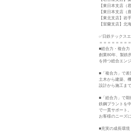
【東日本支店（君
【東日本支店（鹿
【東北支店】岩手県
【室蘭支店】北海
✅日鉄テックス
＝＝＝＝＝＝＝
■総合力・複合力
創業80年、製鉄
を持つ総合エン
■「複合力」で差
土木から建築、
設計から施工ま
■「総合力」で期
鉄鋼プラントを
で一貫サポート
お客様のニーズ
■充実の成長環境