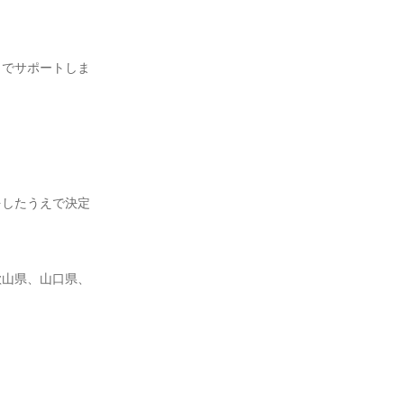
力でサポートしま
をしたうえで決定
歌山県、山口県、
。