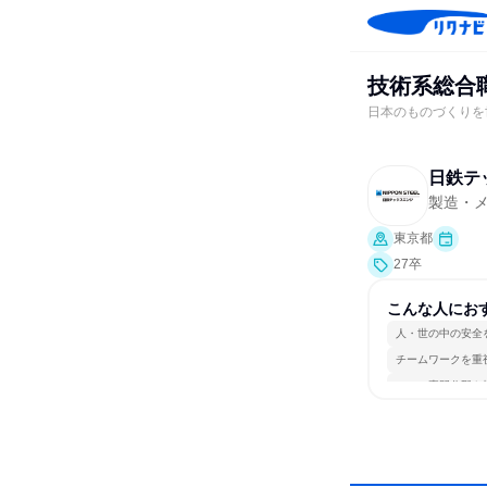
技術系総合
日本のものづくりを
日鉄テ
製造・
東京都
27卒
こんな人にお
人・世の中の安全
チームワークを重
一つの専門分野を