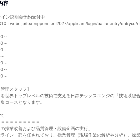
内容
ライン説明会予約受付中
10.i-webs.jp/tex-nipponsteel2027/applicant/login/baitai-entry/entrycd/r
00～
00～
00～
0～
00～
00～
00～
業管理スタッフ】
りを世界トップレベルの技術で支える日鉄テックスエンジの『技術系総
募集コースとなります。
いて
＝＝＝＝＝＝＝＝＝＝
ンの操業改善および品質管理・設備企画の実行」
産ライン一部を任されており、操業管理（現場作業の解析や分析）、操