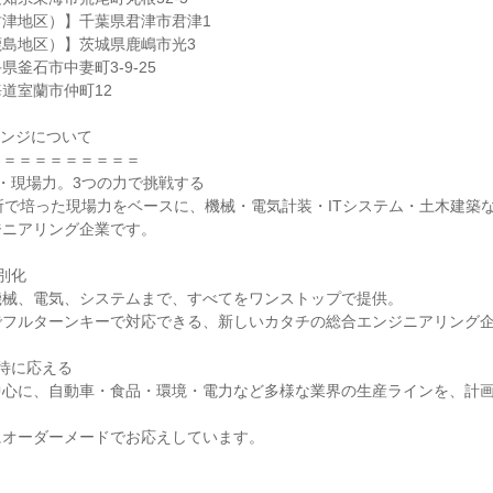
津地区）】千葉県君津市君津1
島地区）】茨城県鹿嶋市光3
釜石市中妻町3-9-25
道室蘭市仲町12
エンジについて
＝＝＝＝＝＝＝＝＝＝
・現場力。3つの力で挑戦する
所で培った現場力をベースに、機械・電気計装・ITシステム・土木建築
ジニアリング企業です。
別化
機械、電気、システムまで、すべてをワンストップで提供。
でフルターンキーで対応できる、新しいカタチの総合エンジニアリング
待に応える
中心に、自動車・食品・環境・電力など多様な業界の生産ラインを、計
。
にオーダーメードでお応えしています。