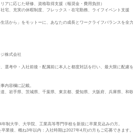
ャリアに応じた研修、資格取得支援（報奨金・費用負担）
・社宅、充実の休暇制度、フレックス・在宅勤務、ライフイベント支援
い生活から」をモットーに、あなたの成長とワークライフバランスを全
ンジ株式会社
は、選考中・入社前後・配属前に本人と都度対話を行い、最大限に配慮
仕事内容欄に記載。
海道、岩手県、茨城県、千葉県、東京都、愛知県、大阪府、兵庫県、和
月に、4年制大学、大学院、工業高等専門学校を新規に卒業見込みの方。
校を卒業後、概ね3年以内：入社時期は2027年4月)の方もご応募できます