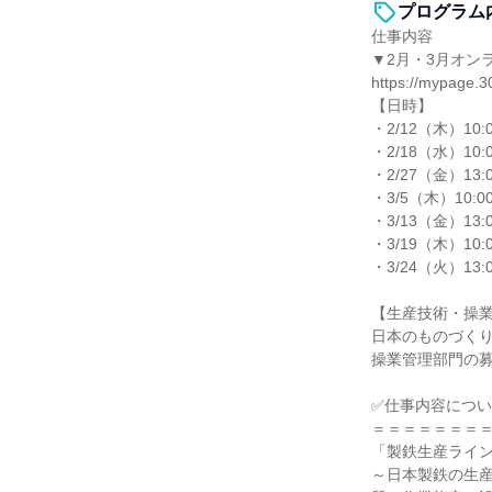
プログラム
仕事内容
▼2月・3月オン
https://mypage.30
【日時】
・2/12（木）10:
・2/18（水）10:
・2/27（金）13:
・3/5（木）10:0
・3/13（金）13:
・3/19（木）10:
・3/24（火）13:
【生産技術・操
日本のものづく
操業管理部門の
✅仕事内容につ
＝＝＝＝＝＝＝
「製鉄生産ライ
～日本製鉄の生