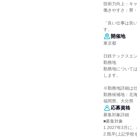
技術力向上：キ
働きやすさ：寮
「良い仕事は良
す。
開催地
東京都
日鉄テックスエ
勤務地
勤務地について
します。
※勤務地詳細は
勤務候補地：北
福岡県、大分県
応募資格
募集対象詳細
■募集対象
1.2027年3
2.既卒(上記学