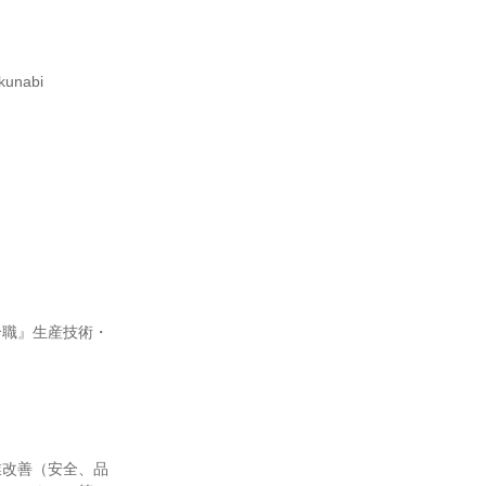
ikunabi
合職』生産技術・
業改善（安全、品