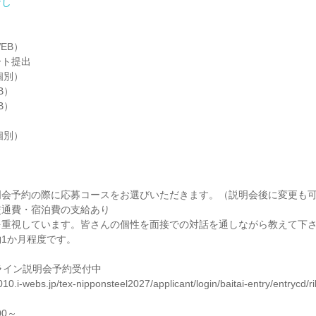
なし
EB）
ート提出
個別）
B）
B）
個別）
明会予約の際に応募コースをお選びいただきます。（説明会後に変更も
交通費・宿泊費の支給あり
を重視しています。皆さんの個性を面接での対話を通しながら教えて下
1か月程度です。
ライン説明会予約受付中
10.i-webs.jp/tex-nipponsteel2027/applicant/login/baitai-entry/entrycd/r
00～