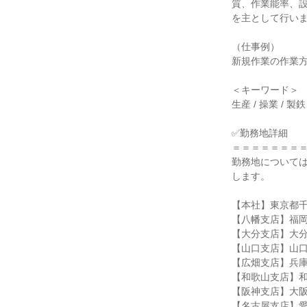
質、作業能率、
を主として行い
（仕事例）
新規作業の作業
＜キーワード＞
生産 / 操業 / 製鉄
✅勤務地詳細
＝＝＝＝＝＝＝
勤務地について
します。
【本社】東京都千
【八幡支店】福岡
【大分支店】大分県
【山口支店】山口
【広畑支店】兵庫
【和歌山支店】和
【阪神支店】大阪
【名古屋支店】愛