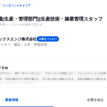
インターン
キャリア
＆
職(生産・管理部門)|生産技術・操業管理スタッフ
世界トップレベルの技術で支える
ックスエンジ株式会社
企業をフォロー
メーカー、建設・土木、情報技術
すすめ
を守りたい
都市・街づくりがしたい
プロジェクトを推進したい
コミュニケーションが活発
視
女性が働きやすい環境で働ける
長く同じ会社に居続けられる
多様な職種の人と関われる
極める
人とたくさん会話する
募集情報
企業を知る