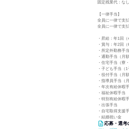
固定残業代：な
【一律手当】
全員に一律で支
全員に一律で支
・昇給：年1回（
・賞与：年2回（
・所定外勤務手
・通勤手当（月額1
・住宅手当（寮
・子ども手当（1子
・役付手当（月額3,
・指導員手当（月額
・年次有給休暇
・福祉休暇手当
・特別有給休暇
・出張手当
・自宅取得支援手当
・結婚祝い金
応募・選考