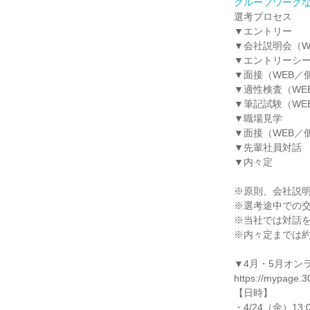
グループワーク
選考プロセス
▼エントリー
▼会社説明会（W
▼エントリーシ
▼面接（WEB／
▼適性検査（WE
▼筆記試験（WE
▼職場見学
▼面接（WEB／
▼先輩社員対話
▼内々定
※原則、会社説
※選考途中での
※当社では対話
※内々定までは約
▼4月・5月オン
https://mypage.30
【日時】
・4/24（金）13: