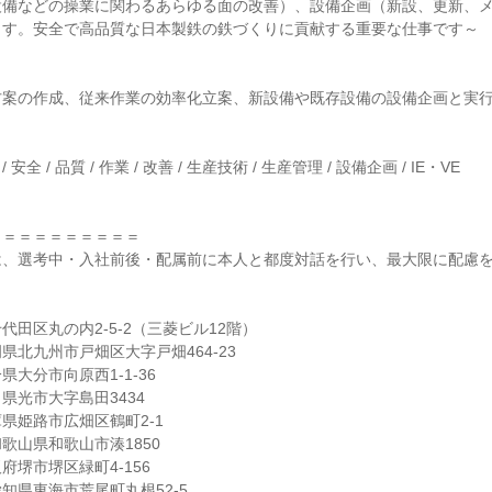
設備などの操業に関わるあらゆる面の改善）、設備企画（新設、更新、
ます。安全で高品質な日本製鉄の鉄づくりに貢献する重要な仕事です～
方案の作成、従来作業の効率化立案、新設備や既存設備の設備企画と実
 / 安全 / 品質 / 作業 / 改善 / 生産技術 / 生産管理 / 設備企画 / IE・VE
＝＝＝＝＝＝＝＝＝＝
は、選考中・入社前後・配属前に本人と都度対話を行い、最大限に配慮
代田区丸の内2-5-2（三菱ビル12階）
県北九州市戸畑区大字戸畑464-23
大分市向原西1-1-36
県光市大字島田3434
県姫路市広畑区鶴町2-1
歌山県和歌山市湊1850
府堺市堺区緑町4-156
知県東海市荒尾町丸根52-5