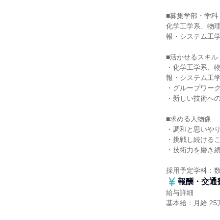
■募集学部・学科
化学工学系、物
報・システム工
■活かせるスキル
・化学工学系、
報・システム工
・グループワー
・新しい技術へ
■求める人物像
・調和と思いや
・挑戦し続ける
・技術力を磨き
採用予定学科：
報酬・交通
給与詳細
基本給：月給 25万