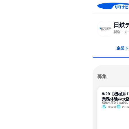
日鉄
製造・メ
企業ト
募集
9/29【機械系1
業務体験@大
大阪府
202