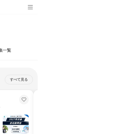
集一覧
すべて見る
締切：あと4日
。
8/25【機械系1Day】 3DCAD設計
業務体験@大阪
技術で支える
機械系専攻学生必見！3DスキャナーとCADを操作し技術を学ぶ
大阪府
2026年8月
1日