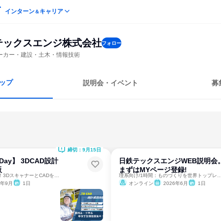
インターン
キャリア
＆
テックスエンジ株式会社
フォロー
ーカー・建設・土木・情報技術
ップ
説明会・イベント
募
締切：9月15日
Day】 3DCAD設計
日鉄テックスエンジWEB説明会
阪
まずはMYページ登録!
機械系専攻学生必見！3DスキャナーとCADを操作し技術を学ぶ
理系向け/1時間：ものづくりを世界トップレベルの
6年9月
1日
オンライン
2026年6月
1日