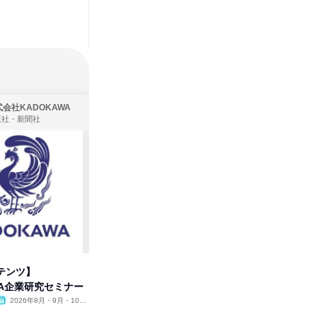
会社KADOKAWA
株式会社住まいず
版社・新聞社
製造・メーカー、建築設計
テンツ】
先着順・選考なし|注文住宅の総
プログラ
WA企業研究セミナー
合職|会社説明会&社長座談会
しくアル
2026年8月・9月・10
オンライン
2026年8月・9月
オンラ
月・11月・12月
1日
2日～4