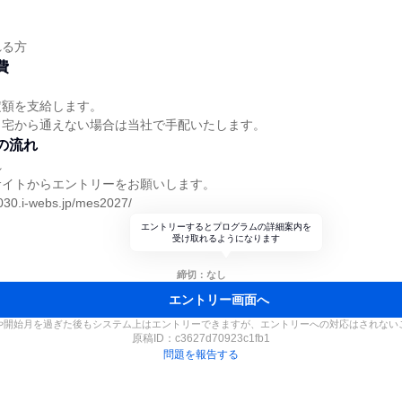
】
れる方
費
定額を支給します。
自宅から通えない場合は当社で手配いたします。
の流れ
れ
サイトからエントリーをお願いします。
030.i-webs.jp/mes2027/
エントリーするとプログラムの詳細案内を
受け取れるようになります
締切：なし
エントリー画面へ
や開始月を過ぎた後もシステム上はエントリーできますが、エントリーへの対応はされない
原稿ID：
c3627d70923c1fb1
問題を報告する