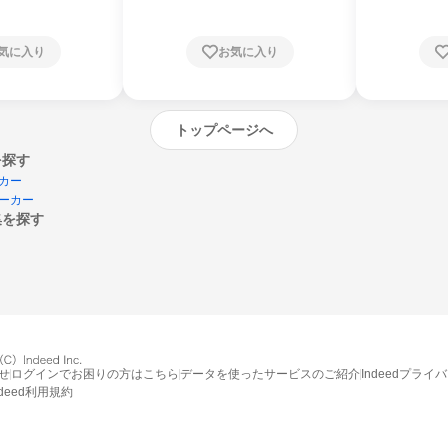
気に入り
お気に入り
トップページへ
を探す
カー
ーカー
集を探す
エントリーするとプログラムの詳細案内を
受け取れるようになります
せ
ログインでお困りの方はこちら
データを使ったサービスのご紹介
Indeedプライ
締切：なし
ndeed利用規約
エントリー画面へ
や開始月を過ぎた後もシステム上はエントリーできますが、エントリーへの対応はされない