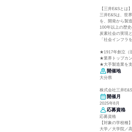
【三井E&Sとは
三井E&Sは、世
を、開発から製
100年以上の歴史
炭素社会の実現と
「社会インフラ
★1917年創立
★業界トップカ
★大手製造業を
開催地
大分県
株式会社三井E&
開催月
2025年8月
応募資格
応募資格
【対象の学校種
大学／大学院／