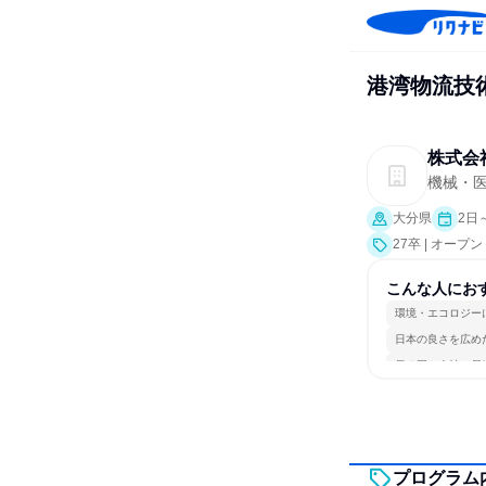
港湾物流技術
株式会
機械・
大分県
2日
27卒 | オー
こんな人にお
環境・エコロジー
日本の良さを広め
長く同じ会社に居
プログラム