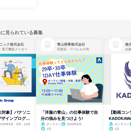
緒に見られている募集
ニック株式会社
青山商事株式会社
株式
・電子機器メーカー
百貨店・アパレル小売
出
生対象】パナソニ
「洋服の青山」の仕事体験で自
【動画コン
デザインプログラ
分の強みを見つけよう!
KADOKA
2026年8月・9月・10月
オンライン
2026年8月
オンライン
1日
1日