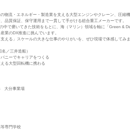
】
界の物流・エネルギー・製造業を支える大型エンジンやクレーン、圧縮
造、品質保証、保守運用まで一貫して手がける総合重工メーカーです。
の中で磨いてきた技術をもとに、海（マリン）領域を軸に「Green & Dig
産業のDX推進に挑んでいます。
を支える」スケールの大きな仕事のやりがいを、ぜひ現場で体感してみ
（旧名／三井造船）
ンパニーでキャリアをつくる
支える大型回転機に携わる
S 大分事業場
】
高等専門学校