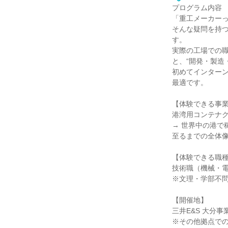
プログラム内容
「重工メーカー
そんな疑問を持
す。
実際の工場での職
と、“開発・製造
初めてインター
最適です。
【体験できる事
港湾用コンテナ
→ 世界中の港
至るまでの全体
【体験できる職
技術職（機械・電
※文理・学部不
【開催地】
三井E&S 大分
※その他拠点で