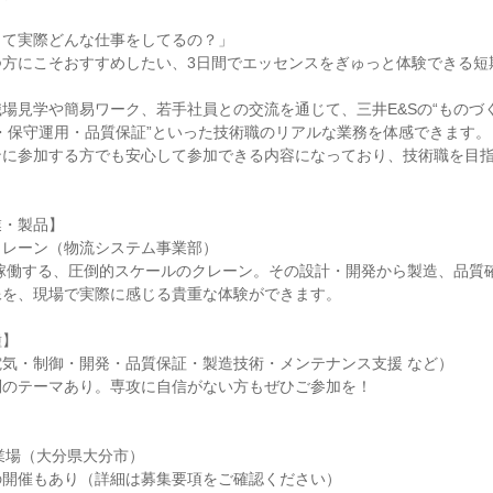
って実際どんな仕事をしてるの？」
つ方にこそおすすめしたい、3日間でエッセンスをぎゅっと体験できる短
場見学や簡易ワーク、若手社員との交流を通じて、三井E&Sの“ものづ
・保守運用・品質保証”といった技術職のリアルな業務を体感できます。
ンに参加する方でも安心して参加できる内容になっており、技術職を目
業・製品】
クレーン（物流システム事業部）
で稼働する、圧倒的スケールのクレーン。その設計・開発から製造、品質
像を、現場で実際に感じる貴重な体験ができます。
種】
気・制御・開発・品質保証・製造技術・メンテナンス支援 など）
問のテーマあり。専攻に自信がない方もぜひご参加を！
事業場（大分県大分市）
の開催もあり（詳細は募集要項をご確認ください）