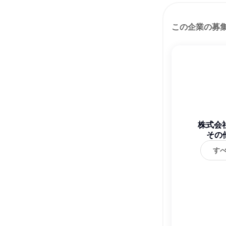
この企業の募
株式会
その
す