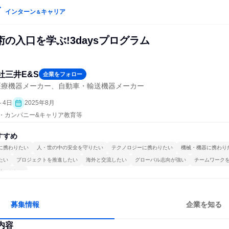
インターン
キャリア
＆
の入口を学ぶ!3daysプログラム
社三井E&S
企業をフォロー
医療機器メーカー、自動車・輸送機器メーカー
～4日
2025年8月
プン・カンパニー&キャリア教育等
すすめ
に携わりたい
人・世の中の安全を守りたい
テクノロジーに携わりたい
機械・機器に携わり
たい
プロジェクトを推進したい
海外と交流したい
グローバル志向が強い
チームワーク
続けられる
募集情報
企業を知る
内容