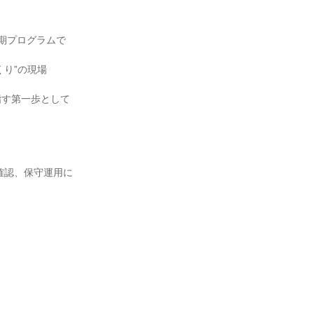
期プログラムで
くり”の現場
指す第一歩として
確認、保守運用に