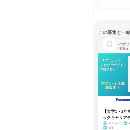
この募集と一
パナソ
半導体
【大学1・2年
ックキャリア
ム
オンライン
1日