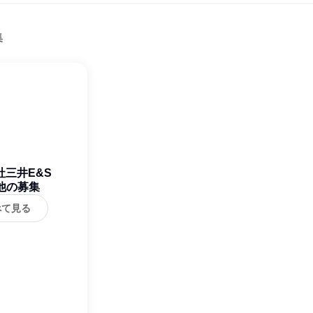
集
社三井E&S
他の募集
べて見る