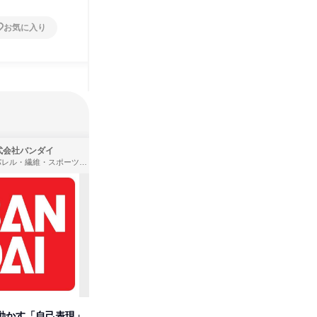
お気に入り
お気に入り
式会社バンダイ
株式会社住まいず
アパレル・繊維・スポーツメーカー、製造・メーカー、ゲーム制作・販売
製造・メーカー、建築設計
動かす「自己表現」
先着順・選考なし|注文住宅の総
【オンラ