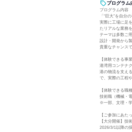
プログラム
プログラム内容
「“巨大”を自分
実際に工場に足
たリアルな業務
テーマは多数ご
設計・開発から
貴重なチャンス
【体験できる事
港湾用コンテナ
港の物流を支え
で、実際の工程
【体験できる職
技術職（機械・電
※一部、文理・
【ご参加にあた
【大分開催】技術
2026/3/1以