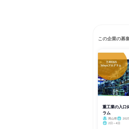
この企業の募
重工業の入口体
ラム
岡山県
202
2日～4日