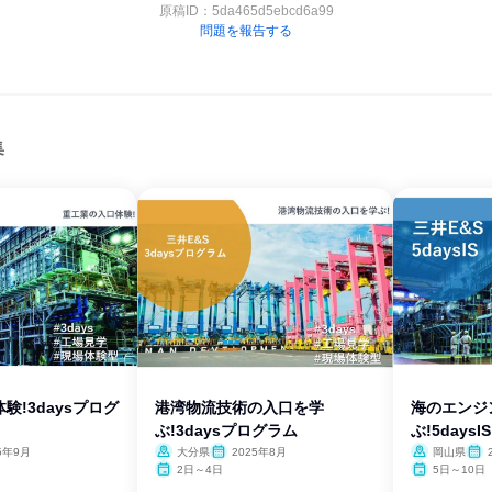
原稿ID：
5da465d5ebcd6a99
問題を報告する
集
験!3daysプログ
港湾物流技術の入口を学
海のエンジ
ぶ!3daysプログラム
ぶ!5daysIS
5年9月
大分県
2025年8月
岡山県
2日～4日
5日～10日