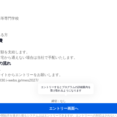
】
高等専門学校
】
れる方
費
定額を支給します。
自宅から通えない場合は当社で手配いたします。
の流れ
れ
サイトからエントリーをお願いします。
030.i-webs.jp/mes2027/
エントリーするとプログラムの詳細案内を
受け取れるようになります
締切：なし
エントリー画面へ
や開始月を過ぎた後もシステム上はエントリーできますが、エントリーへの対応はされない