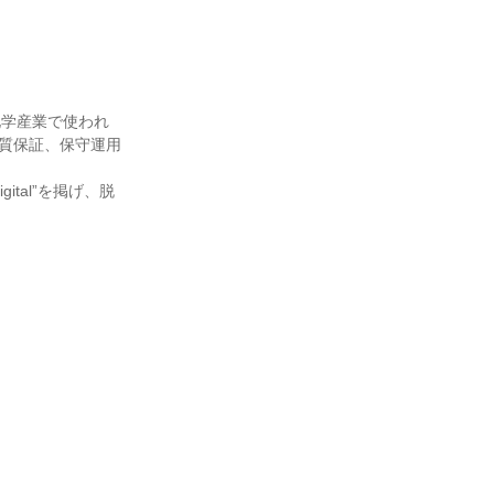
化学産業で使われ
品質保証、保守運用
ital”を掲げ、脱