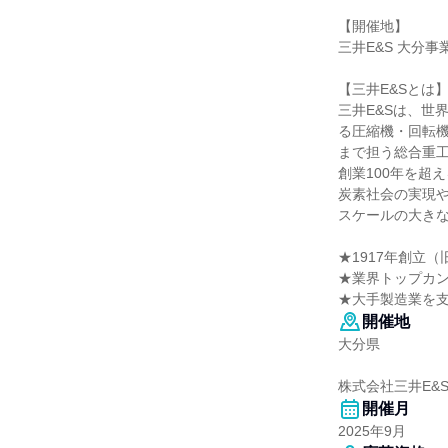
【開催地】
三井E&S 大分
【三井E&Sとは
三井E&Sは、世
る圧縮機・回転機
まで担う総合重
創業100年を超え
炭素社会の実現や
スケールの大き
★1917年創立
★業界トップカ
★大手製造業を
開催地
大分県
株式会社三井E&
開催月
2025年9月