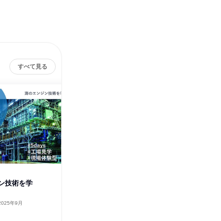
すべて見る
ン技術を学
港湾クレーンの最前線を学
港湾物流
ぶ!5daysIS
感!1da
2025年9月
大分県
2025年9月
大分県
5日～10日
1日