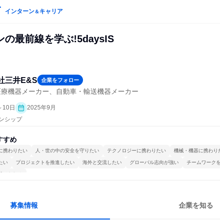
インターン
キャリア
＆
の最前線を学ぶ!5daysIS
社三井E&S
企業をフォロー
医療機器メーカー、自動車・輸送機器メーカー
～10日
2025年9月
ーンシップ
すすめ
に携わりたい
人・世の中の安全を守りたい
テクノロジーに携わりたい
機械・機器に携わり
たい
プロジェクトを推進したい
海外と交流したい
グローバル志向が強い
チームワーク
続けられる
募集情報
企業を知る