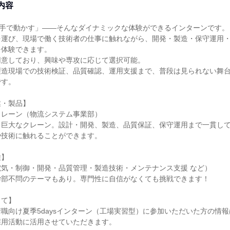
内容
の手で動かす」――そんなダイナミックな体験ができるインターンです。
を運び、現場で働く技術者の仕事に触れながら、開発・製造・保守運用
を体験できます。
用意しており、興味や専攻に応じて選択可能。
製造現場での技術検証、品質確認、運用支援まで、普段は見られない舞
です。
業・製品】
クレーン（物流システム事業部）
る巨大なクレーン。設計・開発、製造、品質保証、保守運用まで一貫し
や技術に触れることができます。
種】
気・制御・開発・品質管理・製造技術・メンテナンス支援 など）
学部不問のテーマもあり。専門性に自信がなくても挑戦できます！
って】
職向け夏季5daysインターン（工場実習型）に参加いただいた方の情報
降の採用活動に活用させていただきます。