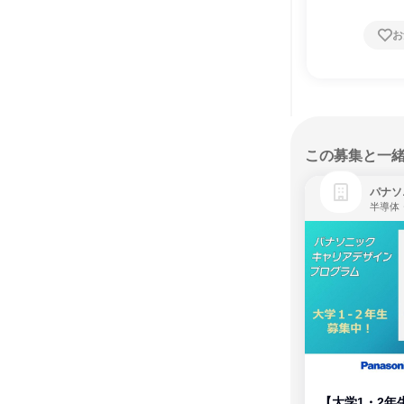
お
この募集と一
パナソ
半導体
【大学1・2年