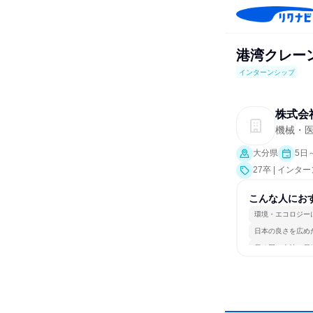
港湾クレーン
インターンシップ
株式会
機械・
大分県
5日
27卒 | インタ
こんな人にお
環境・エコロジー
日本の良さを広め
長く同じ会社に居