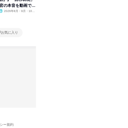
考官の本音を動画で公
合職|会社説明会&社長座談会
業界の裏
明会
2026年8月・9月・10
オンライン
2026年8月・9月
オンラ
月・11月・12月
1日
1日
お気に入り
お気に入り
バシー規約