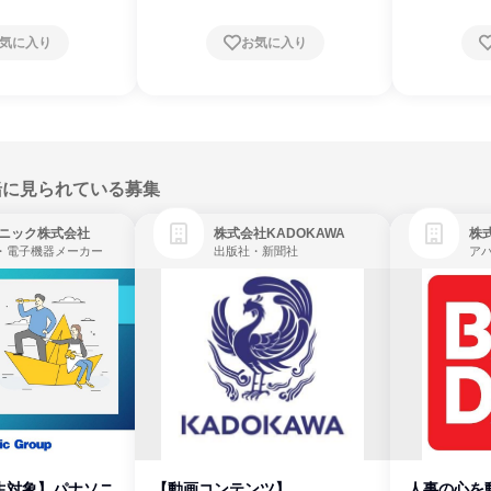
気に入り
お気に入り
緒に見られている募集
ニック株式会社
株式会社KADOKAWA
株
・電子機器メーカー
出版社・新聞社
生対象】パナソニ
【動画コンテンツ】
人事の心を