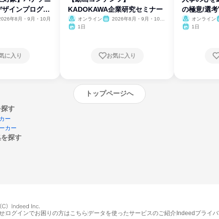
デザインプログラ
KADOKAWA企業研究セミナー
の極意/選
開
2026年8月・9月・10月
オンライン
2026年8月・9月・10
オンライン
月・11月・12月
1日
1日
気に入り
お気に入り
トップページへ
を探す
カー
ーカー
集を探す
エントリーするとプログラムの詳細案内を
受け取れるようになります
せ
ログインでお困りの方はこちら
データを使ったサービスのご紹介
Indeedプライ
締切：なし