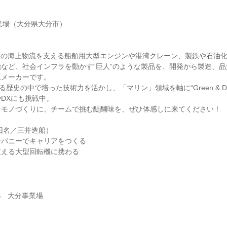
事業場（大分県大分市）
】
界の海上物流を支える船舶用大型エンジンや港湾クレーン、製鉄や石油
など、社会インフラを動かす“巨人”のような製品を、開発から製造、
工メーカーです。
る歴史の中で培った技術力を活かし、「マリン」領域を軸に“Green & Dig
DXにも挑戦中。
なモノづくりに、チームで挑む醍醐味を、ぜひ体感しに来てください！
（旧名／三井造船）
ンパニーでキャリアをつくる
支える大型回転機に携わる
S 大分事業場