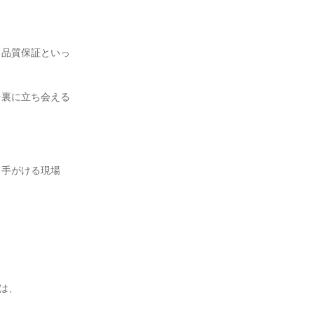
・品質保証といっ
台裏に立ち会える
て手がける現場
は、