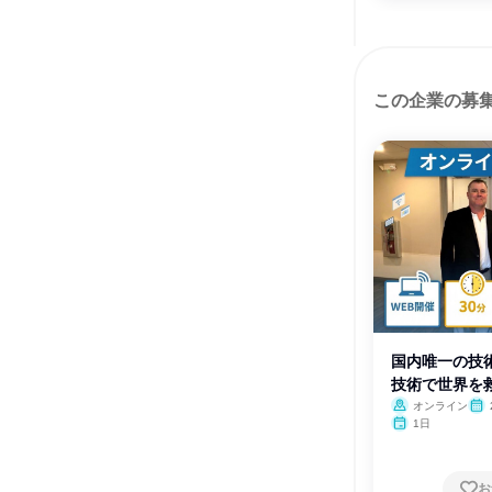
この企業の募
国内唯一の技術
技術で世界を
る
オンライン
1日
お