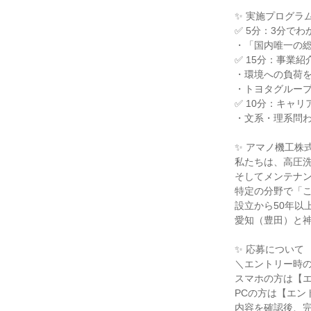
✨ 実施プログラ
✅ 5分：3分で
・「国内唯一の
✅ 15分：事業
・環境への負荷
・トヨタグルー
✅ 10分：キャ
・文系・理系問
✨ アマノ機工株
私たちは、高圧
そしてメンテナ
特定の分野で「
設立から50年以
愛知（豊田）と
✨ 応募について
＼エントリー時
スマホの方は【
PCの方は【エン
内容を確認後、