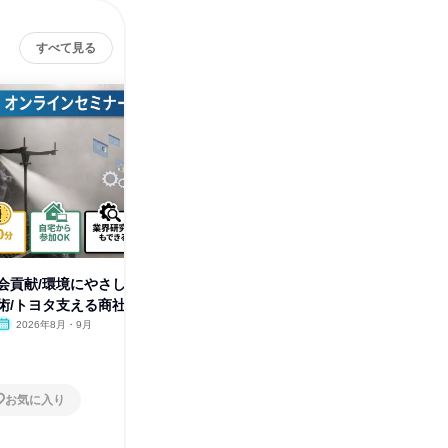
すべて見る
アマノ機工株式会社
その他の募集
すべて見る
会貢献/環境にやさし
術/トヨタ支える商社
2026年8月・9月
お気に入り