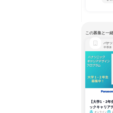
この募集と一
パナソ
半導体
【大学1・2年
ックキャリア
ム
オンライン