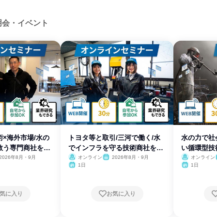
明会・イベント
×海外市場/水の
トヨタ等と取引/三河で働く/水
水の力で社
救う専門商社を知
でインフラを守る技術商社を知
い循環型技
る
2026年8月・9月
オンライン
2026年8月・9月
オンライン
1日
1日
気に入り
お気に入り