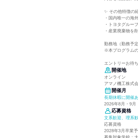
✨ その他特徴の
・国内唯一の海
・トヨタグルー
・産業廃棄物を
勤務地（勤務予
※本プログラム
エントリーお待
開催地
オンライン
アマノ機工株式
開催月
長期休暇に開催
2026年8月・9月
応募資格
文系歓迎、理系
応募資格
2028年3月卒
募集対象学校：