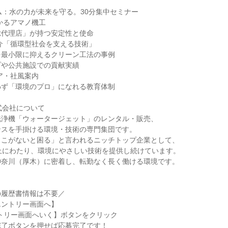
ム：水の力が未来を守る。30分集中セミナー
わかるアマノ機工
総代理店」が持つ安定性と使命
紹介「循環型社会を支える技術」
を最小限に抑えるクリーン工法の事例
プや公共施設での貢献実績
リア・社風案内
わず「環境のプロ」になれる教育体制
式会社について
洗浄機「ウォータージェット」のレンタル・販売、
ンスを手掛ける環境・技術の専門集団です。
ここがないと困る」と言われるニッチトップ企業として、
上にわたり、環境にやさしい技術を提供し続けています。
神奈川（厚木）に密着し、転勤なく長く働ける環境です。
の履歴書情報は不要／
エントリー画面へ】
トリー画面へいく】ボタンをクリック
完了ボタンを押せば応募完了です！