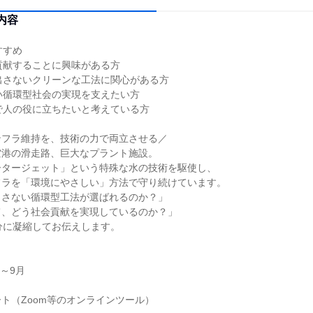
内容
すすめ
貢献することに興味がある方
出さないクリーンな工法に関心がある方
い循環型社会の実現を支えたい方
で人の役に立ちたいと考えている方
ンフラ維持を、技術の力で両立させる／
空港の滑走路、巨大なプラント施設。
ータージェット」という特殊な水の技術を駆使し、
フラを「環境にやさしい」方法で守り続けています。
出さない循環型工法が選ばれるのか？」
て、どう社会貢献を実現しているのか？」
分に凝縮してお伝えします。
月～9月
ト（Zoom等のオンラインツール）