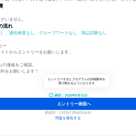
費
ございません。
の流れ
順）、適性検査なし、グループワークなし、筆記試験なし
れ
リー
サイトからエントリーをお願いします。
からの連絡をご確認。
予約をお願いします！
エントリーするとプログラムの詳細案内を
受け取れるようになります
締切：2026年8月31日
エントリー画面へ
原稿ID：
c343a72fbd03ce3e
問題を報告する