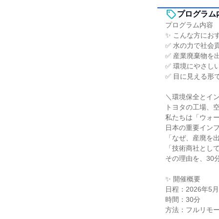
プログラム
プログラム内容
✨ こんな方にお
✅ 水の力で社会
✅ 産業廃棄物を
✅ 環境にやさし
✅ 目に見える形
＼環境保全とイ
トヨタの工場、
私たちは「ウォ
日本の重要イン
「なぜ、産廃を
「技術商社とし
その理由を、30
✨ 開催概要
日程：2026年5
時間：30分
方法：フルリモー