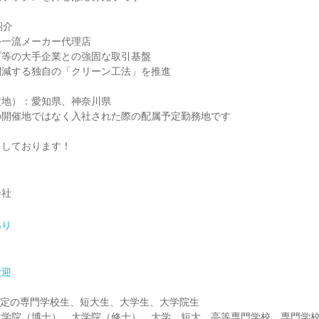
紹介
外一流メーカー代理店
プ等の大手企業との強固な取引基盤
削減する独自の「クリーン工法」を推進
定地）：愛知県、神奈川県
の開催地ではなく入社された際の配属予定勤務地です
ちしております！
会社
あり
歓迎
業予定の専門学校生、短大生、大学生、大学院生
大学院（博士）、大学院（修士）、大学、短大、高等専門学校、専門学