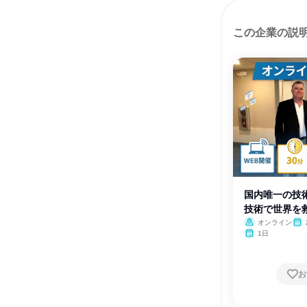
この企業の説
国内唯一の技術
技術で世界を
る
オンライン
1日
お