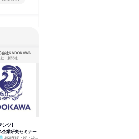
会社KADOKAWA
株式会社住まいず
版社・新聞社
製造・メーカー、建築設計
テンツ】
先着順・選考なし|注文住宅の総
タカラト
WA企業研究セミナー
合職|会社説明会&社長座談会
ビ」を学
2026年8月・9月・10
オンライン
2026年8月・9月
オンラ