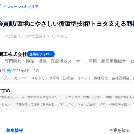
インターン
キャリア
＆
会貢献/環境にやさしい循環型技術/トヨタ支える商
ーンな技術で、日本の重要インフラを守る
機工株式会社
企業をフォロー
社・専門商社・卸売、機械・医療機器メーカー、商用・産業用機械サー
1日
2026年8月・9月
| オープン・カンパニー&キャリア教育等（説明会・イベント [職種研究、会社説明会、
すすめ
に携わりたい
人・世の中の安全を守りたい
テクノロジーに携わりたい
機械・機器に携わり
トしたい
情熱を持って仕事に取り組む
コミュニケーションが活発
グローバル志向が強い
続けられる
若手が裁量を持てる環境
募集情報
企業を知る