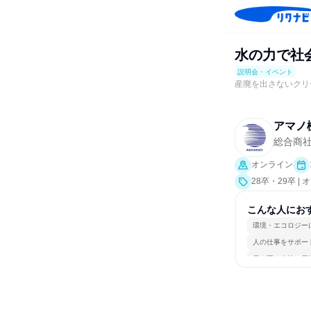
水の力で社
説明会・イベント
産廃を出さないクリ
アマノ
総合商
オンライン
28卒・29卒 
こんな人にお
環境・エコロジー
人の仕事をサポー
長く同じ会社に居