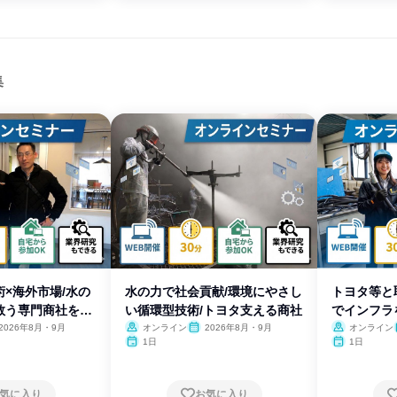
集
×海外市場/水の
水の力で社会貢献/環境にやさし
トヨタ等と
救う専門商社を知
い循環型技術/トヨタ支える商社
でインフラ
る
2026年8月・9月
オンライン
2026年8月・9月
オンライン
1日
1日
気に入り
お気に入り