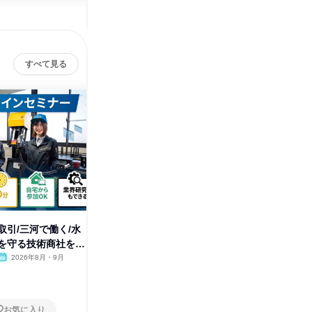
すべて見る
ア
取引/三河で働く/水
【WEB】インフラ・空港・自動
を守る技術商社を知
車にも!ウォータージェットとは
2026年8月・9月
オンライン
2025年12月
5日～10日
お気に入り
お気に入り