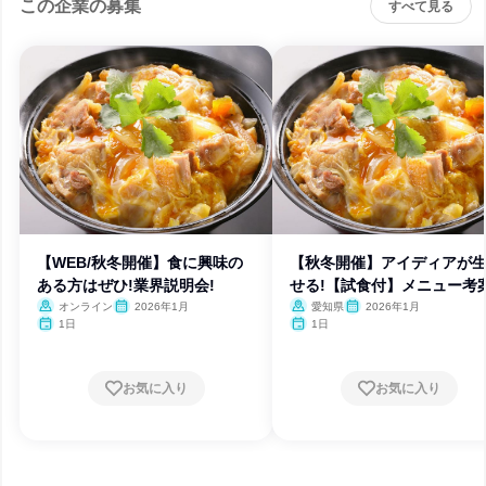
この企業の募集
すべて見る
【WEB/秋冬開催】食に興味の
【秋冬開催】アイディアが
ある方はぜひ!業界説明会!
せる!【試食付】メニュー考案
オンライン
2026年1月
愛知県
2026年1月
1日
1日
お気に入り
お気に入り