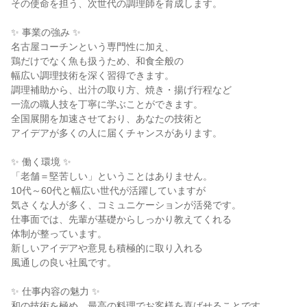
その使命を担う、次世代の調理師を育成します。
✨ 事業の強み ✨
名古屋コーチンという専門性に加え、
鶏だけでなく魚も扱うため、和食全般の
幅広い調理技術を深く習得できます。
調理補助から、出汁の取り方、焼き・揚げ行程など
一流の職人技を丁寧に学ぶことができます。
全国展開を加速させており、あなたの技術と
アイデアが多くの人に届くチャンスがあります。
✨ 働く環境 ✨
「老舗＝堅苦しい」ということはありません。
10代～60代と幅広い世代が活躍していますが
気さくな人が多く、コミュニケーションが活発です。
仕事面では、先輩が基礎からしっかり教えてくれる
体制が整っています。
新しいアイデアや意見も積極的に取り入れる
風通しの良い社風です。
✨ 仕事内容の魅力 ✨
和の技術を極め、最高の料理でお客様を喜ばせることです。