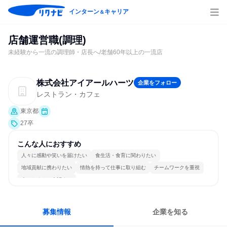
インターン
キャリア
＆
店舗運営職(調理)
未経験から一流の調理師・店長へ/老舗60年以上の一流店
株式会社アイアールハーツ
企業をフォロー
レストラン・カフェ
東京都
27卒
こんな人におすすめ
人々に感動や笑いを届けたい
食生活・食育に関わりたい
地域貢献に携わりたい
情熱を持って仕事に取り組む
チームワークを重視
人とたくさん会話する
募集情報
企業を知る