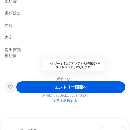
説明会
↓
書類提出
↓
面接
↓
内定
提出書類
履歴書
エントリーするとプログラムの詳細案内を
受け取れるようになります
締切：なし
エントリー画面へ
原稿ID：
c28ed1cb5b946b34
問題を報告する