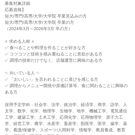
募集対象詳細
応募資格】
短大/専門/高専/大学/大学院 卒業見込みの方
短大/専門/高専/大学/大学院 卒業の方
（2024年3月～2026年3月 卒の方）
⭐ 求める人材 ⭐
✅ 食べることや料理を作ることが好きな方
✅ コツコツと技術を積み重ねることに意欲がある方
✅ 調理の技術だけでなく、店舗運営に興味のある方
✨ 向いている人 ✨
✅ 「おいしい」を言われることに喜びを感じる方
✅ 調理からメニュー開発や原価計算等、食に関わることに興味の
ある方
採用予定学科：社会学、法学、政治学、経済学、商学、語学、人
文学、数学、化学、物理学、生物学、地学、機械工学、電気通信
工学、建築工学、土木工学、応用化学、応用物理学、原子力工
学、経営工学、農学、水産学、畜産学、獣医学、医学、歯学、薬
学、看護/保健学、スポーツ/人間科学、情報学、教員養成、教育