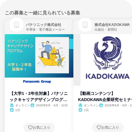
この募集と一緒に見られている募集
パナソニック株式会社
株式会社KADOKAWA
半導体・電子機器メーカー
出版社・新聞社
【大学1・2年生対象】パナソニ
【動画コンテンツ】
ックキャリアデザインプログラ
KADOKAWA企業研究セミナ
ム
オンライン
2026年8月・9月・10月
オンライン
2026年8月・9月・1
月・11月・12月
1日
1日
お気に入り
お気に入り