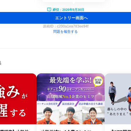
締切：2026年9月30日
エントリー画面へ
原稿ID：
c200a1ea783ee94f
問題を報告する
集