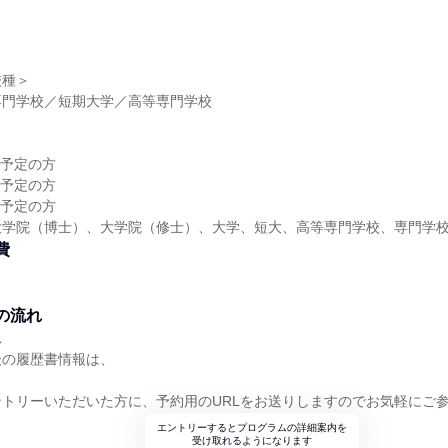
校種＞
専門学校／短期大学／高等専門学校
＞
業予定の方
業予定の方
業予定の方
大学院（博士）、大学院（修士）、大学、短大、高等専門学校、専門学
費
の流れ
れ
後の履歴書情報は、
トリーいただいた方に、予約用のURLをお送りしますのでお気軽にご
エントリーするとプログラムの詳細案内を
受け取れるようになります