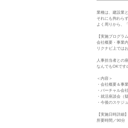
━━━━━━━
業種は、建設業
それにも拘わら
よく周りから、
【実施プログラ
会社概要・事業
リクナビ上では
人事担当者との
なんでもOKです
＜内容＞
・会社概要＆事
・バーチャル会
・就活座談会（
・今後のスケジュ
【実施日時詳細
所要時間／90分