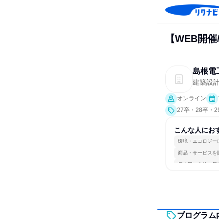
【WEB開催
島根電
建築設
オンライン
27卒・28卒・
こんな人にお
環境・エコロジー
商品・サービスを
長く同じ会社に居
プログラム