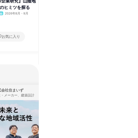
催/企業研究】山陰地
27卒 自己理解・面接対策セミ
【27卒
業のヒミツを探る
ナー 社員教育に年間1億円投資
業で街の
2026年8月・9月
オンライン
2026年8月・9月
オンラ
1日
1日
お気に入り
お気に入り
式会社住まいず
株式会社KADOKAWA
造・メーカー、建築設計
出版社・新聞社