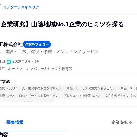
インターン
キャリア
＆
/企業研究】山陰地域No.1企業のヒミツを探る
工株式会社
企業をフォロー
計、建設・土木、建設・修理・メンテナンスサービス
1日
2026年8月・9月
29卒 | オープン・カンパニー&キャリア教育等
すすめ
に携わりたい
人・世の中の安全を守りたい
商品・サービスの魅力を表現したい
商品・サー
販売したい
商品・サービスを製作したい
プロジェクトを推進したい
女性が働きやすい環境
続けられる
若手が裁量を持てる環境
募集情報
企業を知る
内容