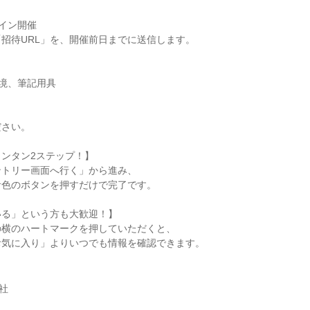
】
ライン開催
招待URL」を、開催前日までに送信します。
環境、筆記用具
ださい。
ンタン2ステップ！】
ントリー画面へ行く」から進み、
青色のボタンを押すだけで完了です。
いる」という方も大歓迎！】
の横のハートマークを押していただくと、
お気に入り」よりいつでも情報を確認できます。
社