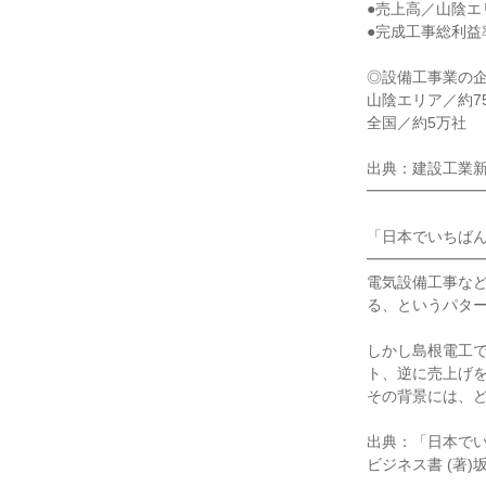
●売上高／山陰エ
●完成工事総利益
◎設備工事業の
山陰エリア／約7
全国／約5万社
出典：建設工業新聞
━━━━━━━
「日本でいちば
━━━━━━━
電気設備工事な
る、というパタ
しかし島根電工
ト、逆に売上げ
その背景には、
出典：「日本で
ビジネス書 (著