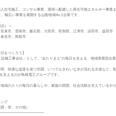
個人住宅施工、コンサル事業、環境へ配慮した再生可能エネルギー事業
り、幅広い事業を展開する山陰地域No.1企業です。
拠点）＞
、安来市、雲南市、飯石郡、大田市、邑智郡、江津市、浜田市、益田市
、倉吉市、鳥取市
毎日をつくろう】
の「設備工事会社」として、“あたりまえ”の毎日を支える、地域密着型企
照明、快適な温度を保つ空調、いつでもきれいな水が流れる水道など、
”を支えるのが島根電工グループです。
、地域の人々の毎日の暮らしや、家族の団欒、社会活動を支えているや
キング
空調・管、その他）
━━━━━━━━━━━━━