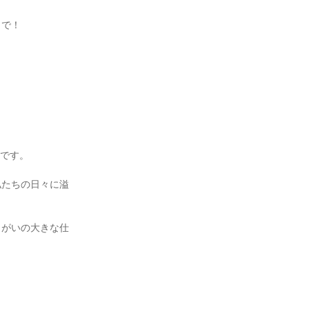
まで！
業です。
私たちの日々に溢
りがいの大きな仕