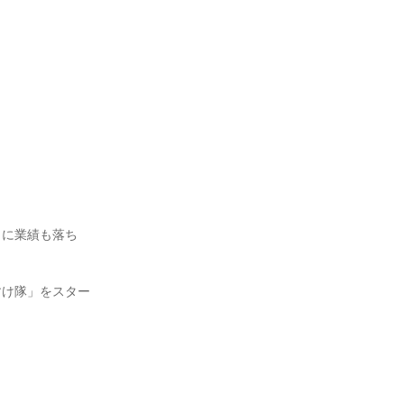
もに業績も落ち
すけ隊」をスター