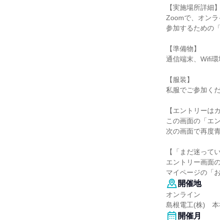
【実施場所詳細
Zoomで、オン
参加するための「
【準備物】
通信端末、Wifi
【服装】
私服でご参加く
【エントリーはカ
この画面の「エ
次の画面で再度
【「まだ迷って
エントリー画面
マイページの「
開催地
オンライン
島根電工(株) 本
開催月