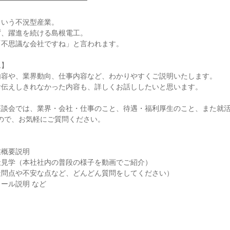
━━━━━━━━━━━━━
という不況型産業。
ず、躍進を続ける島根電工。
「不思議な会社ですね」と言われます。
ム】
内容や、業界動向、仕事内容など、わかりやすくご説明いたします。
お伝えしきれなかった内容も、詳しくお話ししたいと思います。
座談会では、業界・会社・仕事のこと、待遇・福利厚生のこと、また就
ので、お気軽にご質問ください。
業概要説明
社見学（本社社内の普段の様子を動画でご紹介）
疑問点や不安な点など、どんどん質問をしてください）
ール説明 など
】