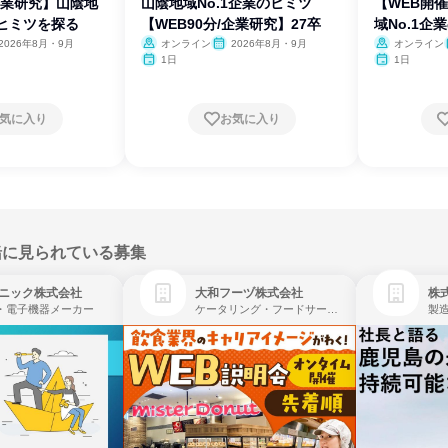
企業研究】山陰地
山陰地域No.1企業のヒミツ
【WEB開
のヒミツを探る
【WEB90分/企業研究】27卒
域No.1企
2026年8月・9月
オンライン
2026年8月・9月
オンライン
1日
1日
気に入り
お気に入り
緒に見られている募集
ニック株式会社
大和フーヅ株式会社
株
・電子機器メーカー
ケータリング・フードサービス、レストラン・カフェ、飲食
製