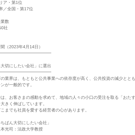
リア・第1位
率／全国・第17位
企業数
50社
（2023年4月14日）
━━━━━━━━━━━━━
ん大切にしたい会社」に選出
━━━━━━━━━━━━━
どの業界は、もともと公共事業への依存度が高く、公共投資の減少とと
ーンが一般的です。
では、お客さまの感動を求めて、地域の人々の小口の受注を取る「おた
を大きく伸ばしています。
どこまでも社員を愛する経営者の心があります。
いちばん大切にしたい会社」
)坂本光司：法政大学教授