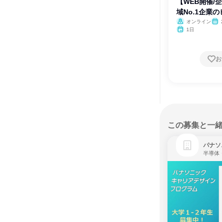
【WEB開催/
域No.1企業
オンライン
1日
お
この募集と一
パナソ
半導体