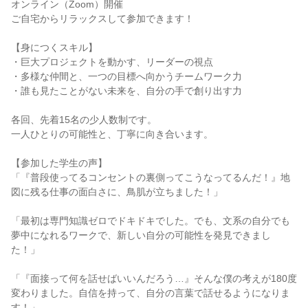
オンライン（Zoom）開催
ご自宅からリラックスして参加できます！
【身につくスキル】
・巨大プロジェクトを動かす、リーダーの視点
・多様な仲間と、一つの目標へ向かうチームワーク力
・誰も見たことがない未来を、自分の手で創り出す力
各回、先着15名の少人数制です。
一人ひとりの可能性と、丁寧に向き合います。
【参加した学生の声】
「『普段使ってるコンセントの裏側ってこうなってるんだ！』地
図に残る仕事の面白さに、鳥肌が立ちました！」
「最初は専門知識ゼロでドキドキでした。でも、文系の自分でも
夢中になれるワークで、新しい自分の可能性を発見できまし
た！」
「『面接って何を話せばいいんだろう…』そんな僕の考えが180度
変わりました。自信を持って、自分の言葉で話せるようになりま
す！」