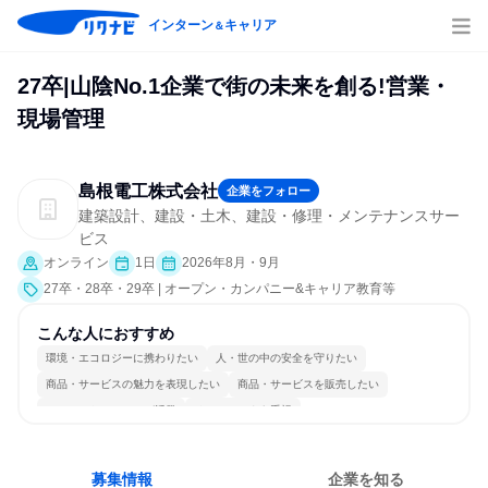
インターン
キャリア
＆
27卒|山陰No.1企業で街の未来を創る!営業・
現場管理
島根電工株式会社
企業をフォロー
建築設計、建設・土木、建設・修理・メンテナンスサー
ビス
オンライン
1日
2026年8月・9月
27卒・28卒・29卒 | オープン・カンパニー&キャリア教育等
こんな人におすすめ
環境・エコロジーに携わりたい
人・世の中の安全を守りたい
商品・サービスの魅力を表現したい
商品・サービスを販売したい
コミュニケーションが活発
チームワークを重視
女性が働きやすい環境で働ける
長く同じ会社に居続けられる
若手が裁量を持てる環境
人とたくさん会話する
募集情報
企業を知る