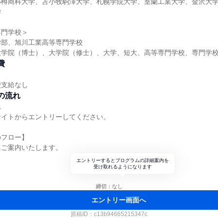
小樽商科大学、苫小牧駒澤大学、札幌学院大学、室蘭工業大学、金沢大
学
専門学校＞
学部、旭川工業高等専門学校
大学院（博士）、大学院（修士）、大学、短大、高等専門学校、専門学
費
費支給なし
の流れ
れ
サイトからエントリーしてください。
のフロー】
にご案内いたします。
エントリーするとプログラムの詳細案内を
受け取れるようになります
締切：なし
エントリー画面へ
原稿ID：
c13b94665215347c