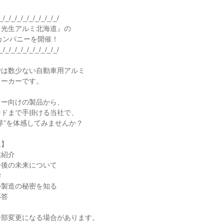
_/_/_/_/_/_/_/_/_/_/
プ『光生アルミ北海道』の
・カンパニーを開催！
_/_/_/_/_/_/_/_/_/_/
では数少ない自動車用アルミ
メーカーです。
カー向けの製品から、
ンドまで手掛ける当社で、
界”を体感してみませんか？
ム】
業紹介
今後の未来について
学
ル製造の秘密を知る
応答
一部変更になる場合があります。