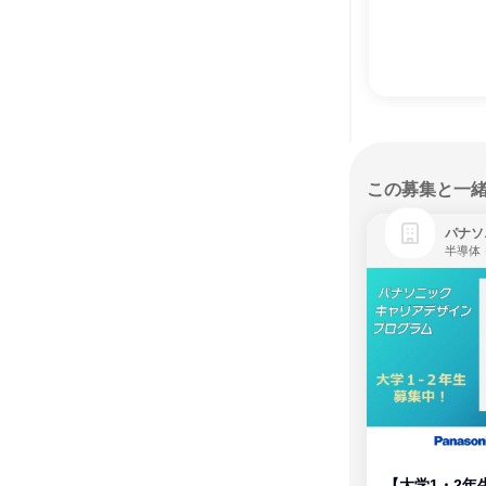
この募集と一
パナソ
半導体
【大学1・2年