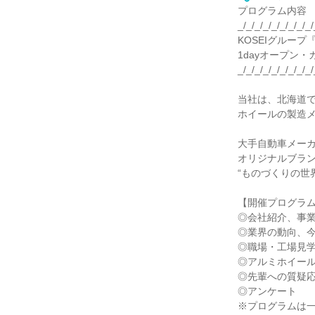
プログラム内容
_/_/_/_/_/_/_/_/_/
KOSEIグルー
1dayオープン
_/_/_/_/_/_/_/_/_/
当社は、北海道
ホイールの製造
大手自動車メー
オリジナルブラ
“ものづくりの世
【開催プログラ
◎会社紹介、事
◎業界の動向、
◎職場・工場見
◎アルミホイー
◎先輩への質疑
◎アンケート
※プログラムは