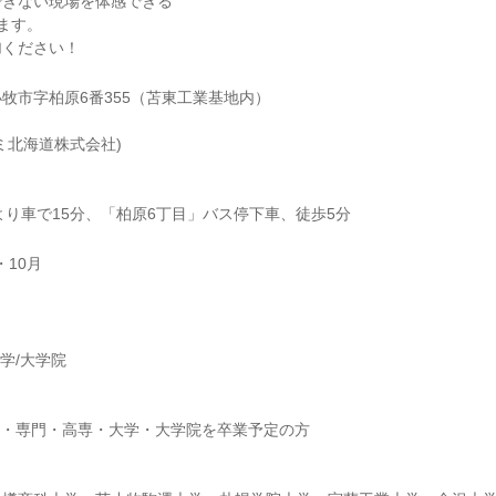
できない現場を体感できる
ます。
加ください！
牧市字柏原6番355（苫東工業基地内）
ミ北海道株式会社)
より車で15分、「柏原6丁目」バス停下車、徒歩5分
・10月
】
大学/大学院
】
短大・専門・高専・大学・大学院を卒業予定の方