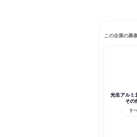
この企業の募
光生アルミ
その
す