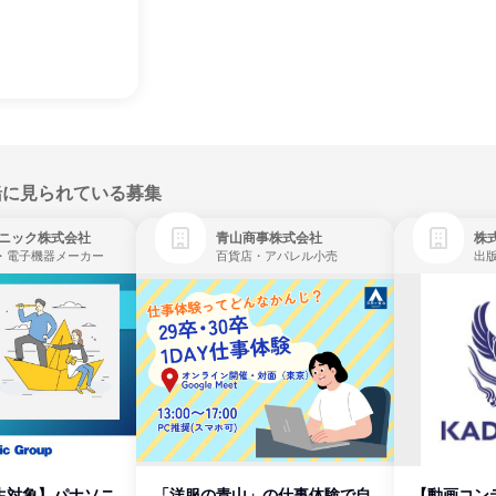
緒に見られている募集
ニック株式会社
青山商事株式会社
株式
・電子機器メーカー
百貨店・アパレル小売
出
生対象】パナソニ
「洋服の青山」の仕事体験で自
【動画コン