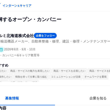
インターン
キャリア
＆
解するオープン・カンパニー
ルミ北海道株式会社
企業をフォロー
・輸送機器メーカー、自動車整備・修理、建設・修理・メンテナンスサ
2026年8月・9月・10月
プン・カンパニー&キャリア教育等
すすめ
りたい
商品・サービスの魅力を表現したい
商品・サービスを企画したい
商品・サービスを
製作したい
情熱を持って仕事に取り組む
コミュニケーションが活発
チームワークを重視
極める
若手が裁量を持てる環境
募集情報
企業を知る
内容