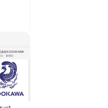
会社KADOKAWA
株式会社住まいず
版社・新聞社
製造・メーカー、建築設計
テンツ】
先着順・選考なし|注文住宅の総
タカラト