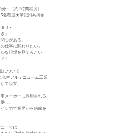
30分～（約2時間程度）
5名程度★筆記用具持参
ッタリ～
好き」
に関心がある」
りの仕事に関わりたい」
アルな現場を見てみたい」
スメ！
道について
年に光生アルミニューム工業
として設立。
動車メーカーに採用される
提供し、
ザイン力で業界から信頼を
パニーでは、