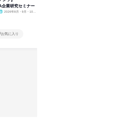
WA企業研究セミナー
合職|会社説明会&社長座談会
ビ」を学
2026年8月・9月・10
オンライン
2026年8月・9月
オンラ
月・11月・12月
1日
1日
お気に入り
お気に入り