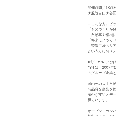
開催時間／13時
★服装自由★各回
～こんな方にピ
「ものづくりが
「自動車や機械
「将来モノづく
「製造工場のリ
という方におス
■光生アルミ北海
当社は、2007
のグループ企業
国内外の大手自
高品質な製品を
確かな技術とデ
得ています。
オープン・カン