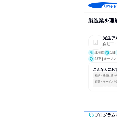
製造業を理
光生ア
自動車
北海道
1日
28卒 | オー
こんな人にお
機械・機器に携わ
商品・サービスを
一つの専門分野を
プログラム